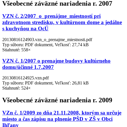
Všeobecné záväzné nariadenia r. 2007
VZN č. 2/2007_o_prenájme_miestností pri
zdravotnom stredisku, v kultúrnom dome a jedálne
s kuchyňou na OcÚ
20130816124903.vzn_o_prenajme_miestnosti.pdf
Typ súboru: PDF dokument, Veľkosť: 27,74 kB
Stiahnuté: 558×
VZN č. 1/2007 o prenajme budovy kultúrneho
domu/účinné 1.7.2007
20130816124925.vzn.pdf
Typ súboru: PDF dokument, Veľkosť: 26,81 kB
Stiahnuté: 524×
Všeobecné záväzné nariadenia r. 2009
VZn č. 1/2009 zo dňa 21.11.2008, ktorým sa určuje
miesto a čas zápisu na plnenie PŠD v ZŠ v Obci
Ihľany