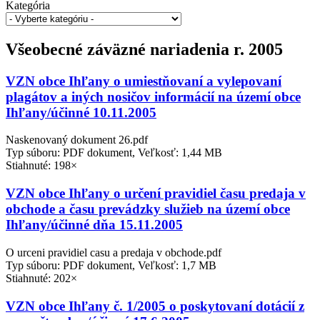
Kategória
Všeobecné záväzné nariadenia r. 2005
VZN obce Ihľany o umiestňovaní a vylepovaní
plagátov a iných nosičov informácií na území obce
Ihľany/účinné 10.11.2005
Naskenovaný dokument 26.pdf
Typ súboru: PDF dokument, Veľkosť: 1,44 MB
Stiahnuté: 198×
VZN obce Ihľany o určení pravidiel času predaja v
obchode a času prevádzky služieb na území obce
Ihľany/účinné dňa 15.11.2005
O urceni pravidiel casu a predaja v obchode.pdf
Typ súboru: PDF dokument, Veľkosť: 1,7 MB
Stiahnuté: 202×
VZN obce Ihľany č. 1/2005 o poskytovaní dotácií z