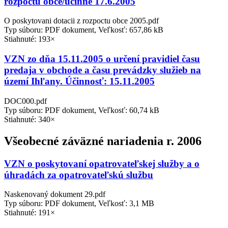
rozpočtu obce/účinné 17.6.2005
O poskytovani dotacii z rozpoctu obce 2005.pdf
Typ súboru: PDF dokument, Veľkosť: 657,86 kB
Stiahnuté: 193×
VZN zo dňa 15.11.2005 o určení pravidiel času
predaja v obchode a času prevádzky služieb na
území Ihľany. Účinnosť: 15.11.2005
DOC000.pdf
Typ súboru: PDF dokument, Veľkosť: 60,74 kB
Stiahnuté: 340×
Všeobecné záväzné nariadenia r. 2006
VZN o poskytovaní opatrovateľskej služby a o
úhradách za opatrovateľskú službu
Naskenovaný dokument 29.pdf
Typ súboru: PDF dokument, Veľkosť: 3,1 MB
Stiahnuté: 191×