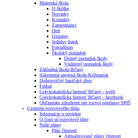
Materská škola
O škôlke
Novinky
Kontakty
Zamestnanci
Deti
Oznamy
Jedálny lístok
Fotoalbum
Školský poriadok
Denný poriadok školy
Vnútorný poriadok školy
Základná škola Ihľany
Súkromná spojená škola Kežmarok
Dobrovoľný hasičský zbor
Futbal
Gréckokatolícka farnosť Ihľany - wreb
Gréckokatolícka farnosť Ihľany - facebook
Občianske združenie pre rozvoj regiónov SPIŠ
Centrum rozvojového tímu
Informácie o projekte
O čom sú rozvojové tímy
Naše plány
Plán činnosti
Aktualizované plány činnosti