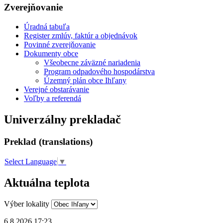
Zverejňovanie
Úradná tabuľa
Register zmlúv, faktúr a objednávok
Povinné zverejňovanie
Dokumenty obce
Všeobecne záväzné nariadenia
Program odpadového hospodárstva
Územný plán obce Ihľany
Verejné obstarávanie
Voľby a referendá
Univerzálny prekladač
Preklad (translations)
Select Language
▼
Aktuálna teplota
Výber lokality
6.8.2026 17:23