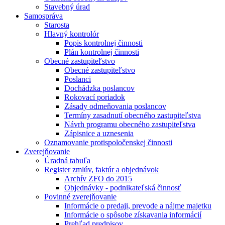
Stavebný úrad
Samospráva
Starosta
Hlavný kontrolór
Popis kontrolnej činnosti
Plán kontrolnej činnosti
Obecné zastupiteľstvo
Obecné zastupiteľstvo
Poslanci
Dochádzka poslancov
Rokovací poriadok
Zásady odmeňovania poslancov
Termíny zasadnutí obecného zastupiteľstva
Návrh programu obecného zastupiteľstva
Zápisnice a uznesenia
Oznamovanie protispoločenskej činnosti
Zverejňovanie
Úradná tabuľa
Register zmlúv, faktúr a objednávok
Archív ZFO do 2015
Objednávky - podnikateľská činnosť
Povinné zverejňovanie
Informácie o predaji, prevode a nájme majetku
Informácie o spôsobe získavania informácií
Prehľad predpisov