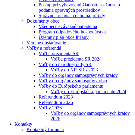
Postup pri vybavovaní žiadostí, sťažností a
podania opravných prostriedkov
Správne konania a ochrana prírody
Dokumenty obce
Všeobecne záväzné nariadenia
Program odpadového hospodárstva
Územný plán obce Ihľany
Verejné obstarávanie
Voľby a referendá
Voľba prezidenta SR
Voľba prezidenta SR 2024
Voľby do národnej rady SR
Voľby do NR SR - 2023
Voľby do orgánov samosprávnych krajov
Voľby do orgánov samosprávy obcí
Voľby do Európskeho parlamentu
Voľby do Európského parlamentu 2024
Referendum 2023
Referendum 2026
Voľby 2026
Voľby do orgánov samosprávnych krajov
2026
Kontakty
Kontaktný formulár