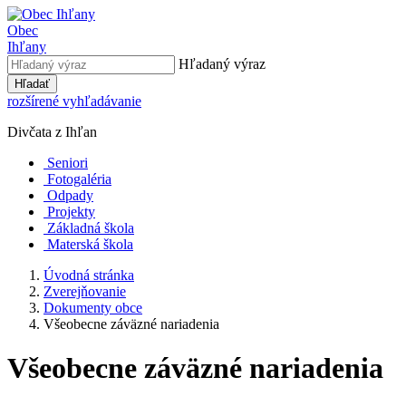
Obec
Ihľany
Hľadaný výraz
Hľadať
rozšírené vyhľadávanie
Divčata z Ihľan
Seniori
Fotogaléria
Odpady
Projekty
Základná škola
Materská škola
Úvodná stránka
Zverejňovanie
Dokumenty obce
Všeobecne záväzné nariadenia
Všeobecne záväzné nariadenia