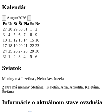
Kalendár
August
2026
Po
Ut
St
Št
Pia
So
Ne
27
28
29
30
31
1
2
3
4
5
6
7
8
9
10
11
12
13
14
15
16
17
18
19
20
21
22
23
24
25
26
27
28
29
30
31
1
2
3
4
5
6
Sviatok
Meniny má
Jozefína
, Nehoslav, Jozefa
Zajtra má meniny
Štefánia
, Kajetán, Afra, Afrodita, Kajetána,
Štefana
Informácie o aktuálnom stave ovzdušia