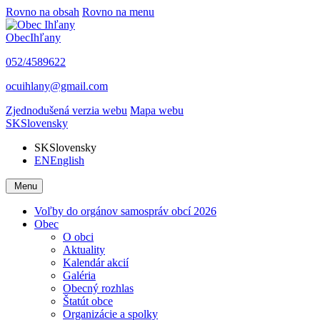
Rovno na obsah
Rovno na menu
Obec
Ihľany
052/4589622
ocuihlany@gmail.com
Zjednodušená verzia webu
Mapa webu
SK
Slovensky
SK
Slovensky
EN
English
Menu
Voľby do orgánov samospráv obcí 2026
Obec
O obci
Aktuality
Kalendár akcií
Galéria
Obecný rozhlas
Štatút obce
Organizácie a spolky