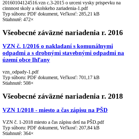
20160104124516.vzn c.3-2015 o urceni vysky prispevku na
cinnnost skoly a skolskeho zariadenia-1.pdf
Typ súboru: PDF dokument, Veľkosť: 285,21 kB
Stiahnuté: 472×
Všeobecné záväzné nariadenia r. 2016
VZN č. 1/2016 o nakladaní s komunálnymi
odpadmi a s drobnými stavebnými odpadmi na
území obce Ihľany
vzn_odpady-1.pdf
Typ súboru: PDF dokument, Veľkosť: 701,17 kB
Stiahnuté: 508×
Všeobecné záväzné nariadenia r. 2018
VZN 1/2018 - miesto a čas zápisu na PŠD
VZN č. 1-2018 miesto a čas zápisu detí na PŠD.pdf
Typ súboru: PDF dokument, Veľkosť: 207,84 kB
Stiahnuté: 364×