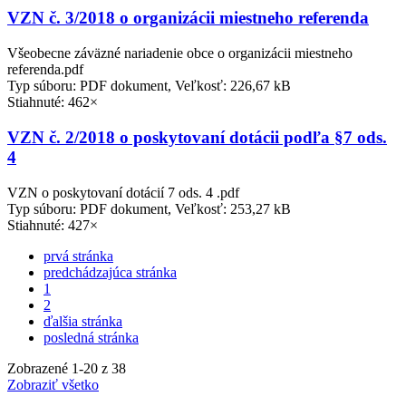
VZN č. 3/2018 o organizácii miestneho referenda
Všeobecne záväzné nariadenie obce o organizácii miestneho
referenda.pdf
Typ súboru: PDF dokument, Veľkosť: 226,67 kB
Stiahnuté: 462×
VZN č. 2/2018 o poskytovaní dotácii podľa §7 ods.
4
VZN o poskytovaní dotácií 7 ods. 4 .pdf
Typ súboru: PDF dokument, Veľkosť: 253,27 kB
Stiahnuté: 427×
prvá stránka
predchádzajúca stránka
1
2
ďalšia stránka
posledná stránka
Zobrazené
1
-
20
z 38
Zobraziť všetko