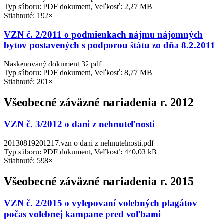
Typ súboru: PDF dokument, Veľkosť: 2,27 MB
Stiahnuté: 192×
VZN č. 2/2011 o podmienkach nájmu nájomných
bytov postavených s podporou štátu zo dňa 8.2.2011
Naskenovaný dokument 32.pdf
Typ súboru: PDF dokument, Veľkosť: 8,77 MB
Stiahnuté: 201×
Všeobecné záväzné nariadenia r. 2012
VZN č. 3/2012 o dani z nehnuteľnosti
20130819201217.vzn o dani z nehnutelnosti.pdf
Typ súboru: PDF dokument, Veľkosť: 440,03 kB
Stiahnuté: 598×
Všeobecné záväzné nariadenia r. 2015
VZN č. 2/2015 o vylepovaní volebných plagátov
počas volebnej kampane pred voľbami