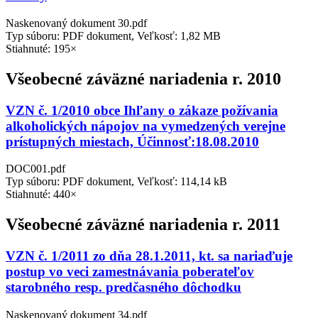
Naskenovaný dokument 30.pdf
Typ súboru: PDF dokument, Veľkosť: 1,82 MB
Stiahnuté: 195×
Všeobecné záväzné nariadenia r. 2010
VZN č. 1/2010 obce Ihľany o zákaze požívania
alkoholických nápojov na vymedzených verejne
prístupných miestach, Účinnosť:18.08.2010
DOC001.pdf
Typ súboru: PDF dokument, Veľkosť: 114,14 kB
Stiahnuté: 440×
Všeobecné záväzné nariadenia r. 2011
VZN č. 1/2011 zo dňa 28.1.2011, kt. sa nariaďuje
postup vo veci zamestnávania poberateľov
starobného resp. predčasného dôchodku
Naskenovaný dokument 34.pdf