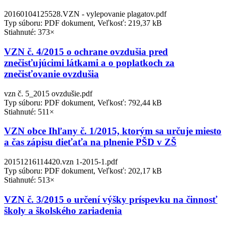
20160104125528.VZN - vylepovanie plagatov.pdf
Typ súboru: PDF dokument, Veľkosť: 219,37 kB
Stiahnuté: 373×
VZN č. 4/2015 o ochrane ovzdušia pred
znečisťujúcimi látkami a o poplatkoch za
znečisťovanie ovzdušia
vzn č. 5_2015 ovzdušie.pdf
Typ súboru: PDF dokument, Veľkosť: 792,44 kB
Stiahnuté: 511×
VZN obce Ihľany č. 1/2015, ktorým sa určuje miesto
a čas zápisu dieťaťa na plnenie PŠD v ZŠ
20151216114420.vzn 1-2015-1.pdf
Typ súboru: PDF dokument, Veľkosť: 202,17 kB
Stiahnuté: 513×
VZN č. 3/2015 o určení výšky príspevku na činnosť
školy a školského zariadenia