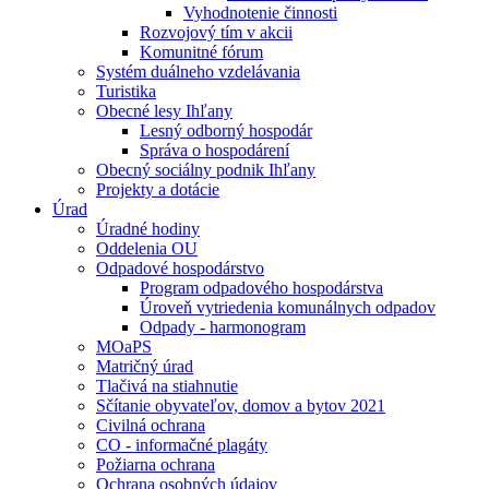
Vyhodnotenie činnosti
Rozvojový tím v akcii
Komunitné fórum
Systém duálneho vzdelávania
Turistika
Obecné lesy Ihľany
Lesný odborný hospodár
Správa o hospodárení
Obecný sociálny podnik Ihľany
Projekty a dotácie
Úrad
Úradné hodiny
Oddelenia OU
Odpadové hospodárstvo
Program odpadového hospodárstva
Úroveň vytriedenia komunálnych odpadov
Odpady - harmonogram
MOaPS
Matričný úrad
Tlačivá na stiahnutie
Sčítanie obyvateľov, domov a bytov 2021
Civilná ochrana
CO - informačné plagáty
Požiarna ochrana
Ochrana osobných údajov