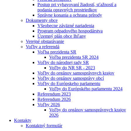
Postup pri vybavovaní žiadostí, sťažností a
podania opravných prostriedkov
Správne konania a ochrana prírody
Dokumenty obce
Všeobecne záväzné nariadenia
Program odpadového hospodárstva
Územný plán obce Ihľany
Verejné obstarávanie
Voľby a referendá
Voľba prezidenta SR
Voľba prezidenta SR 2024
Voľby do národnej rady SR
Voľby do NR SR - 2023
Voľby do orgánov samosprávnych krajov
Voľby do orgánov samosprávy obcí
Voľby do Európskeho parlamentu
Voľby do Európského parlamentu 2024
Referendum 2023
Referendum 2026
Voľby 2026
Voľby do orgánov samosprávnych krajov
2026
Kontakty
Kontaktný formulár