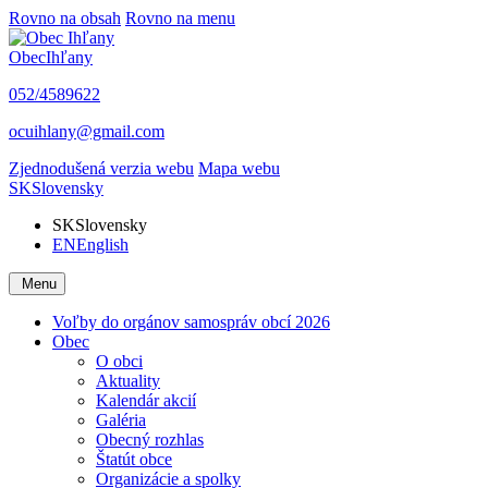
Rovno na obsah
Rovno na menu
Obec
Ihľany
052/4589622
ocuihlany@gmail.com
Zjednodušená verzia webu
Mapa webu
SK
Slovensky
SK
Slovensky
EN
English
Menu
Voľby do orgánov samospráv obcí 2026
Obec
O obci
Aktuality
Kalendár akcií
Galéria
Obecný rozhlas
Štatút obce
Organizácie a spolky