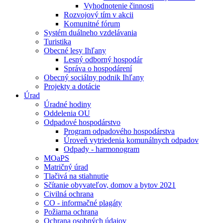
Vyhodnotenie činnosti
Rozvojový tím v akcii
Komunitné fórum
Systém duálneho vzdelávania
Turistika
Obecné lesy Ihľany
Lesný odborný hospodár
Správa o hospodárení
Obecný sociálny podnik Ihľany
Projekty a dotácie
Úrad
Úradné hodiny
Oddelenia OU
Odpadové hospodárstvo
Program odpadového hospodárstva
Úroveň vytriedenia komunálnych odpadov
Odpady - harmonogram
MOaPS
Matričný úrad
Tlačivá na stiahnutie
Sčítanie obyvateľov, domov a bytov 2021
Civilná ochrana
CO - informačné plagáty
Požiarna ochrana
Ochrana osobných údajov