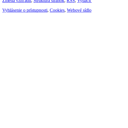
Zmena vzhľadu
,
Štruktúra stránok
,
RSS
,
Vytlačiť
Vyhlásenie o prístupnosti
,
Cookies
,
Webové sídlo