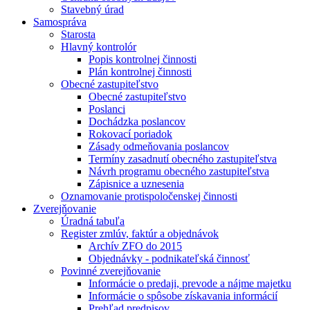
Stavebný úrad
Samospráva
Starosta
Hlavný kontrolór
Popis kontrolnej činnosti
Plán kontrolnej činnosti
Obecné zastupiteľstvo
Obecné zastupiteľstvo
Poslanci
Dochádzka poslancov
Rokovací poriadok
Zásady odmeňovania poslancov
Termíny zasadnutí obecného zastupiteľstva
Návrh programu obecného zastupiteľstva
Zápisnice a uznesenia
Oznamovanie protispoločenskej činnosti
Zverejňovanie
Úradná tabuľa
Register zmlúv, faktúr a objednávok
Archív ZFO do 2015
Objednávky - podnikateľská činnosť
Povinné zverejňovanie
Informácie o predaji, prevode a nájme majetku
Informácie o spôsobe získavania informácií
Prehľad predpisov