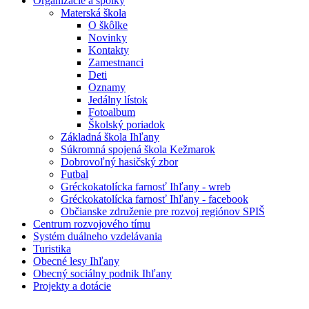
Organizácie a spolky
Materská škola
O škôlke
Novinky
Kontakty
Zamestnanci
Deti
Oznamy
Jedálny lístok
Fotoalbum
Školský poriadok
Základná škola Ihľany
Súkromná spojená škola Kežmarok
Dobrovoľný hasičský zbor
Futbal
Gréckokatolícka farnosť Ihľany - wreb
Gréckokatolícka farnosť Ihľany - facebook
Občianske združenie pre rozvoj regiónov SPIŠ
Centrum rozvojového tímu
Systém duálneho vzdelávania
Turistika
Obecné lesy Ihľany
Obecný sociálny podnik Ihľany
Projekty a dotácie