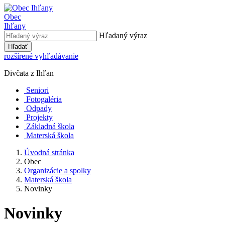
Obec
Ihľany
Hľadaný výraz
Hľadať
rozšírené vyhľadávanie
Divčata z Ihľan
Seniori
Fotogaléria
Odpady
Projekty
Základná škola
Materská škola
Úvodná stránka
Obec
Organizácie a spolky
Materská škola
Novinky
Novinky