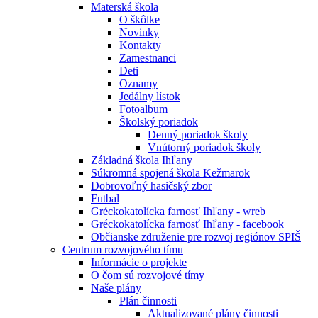
Materská škola
O škôlke
Novinky
Kontakty
Zamestnanci
Deti
Oznamy
Jedálny lístok
Fotoalbum
Školský poriadok
Denný poriadok školy
Vnútorný poriadok školy
Základná škola Ihľany
Súkromná spojená škola Kežmarok
Dobrovoľný hasičský zbor
Futbal
Gréckokatolícka farnosť Ihľany - wreb
Gréckokatolícka farnosť Ihľany - facebook
Občianske združenie pre rozvoj regiónov SPIŠ
Centrum rozvojového tímu
Informácie o projekte
O čom sú rozvojové tímy
Naše plány
Plán činnosti
Aktualizované plány činnosti