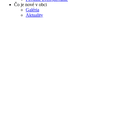
Čo je nové v obci
Galéria
Aktuality