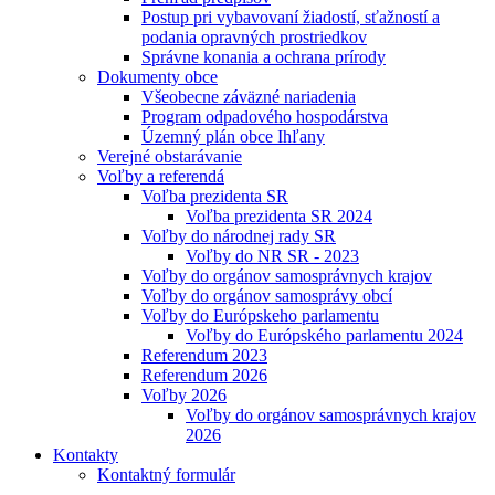
Postup pri vybavovaní žiadostí, sťažností a
podania opravných prostriedkov
Správne konania a ochrana prírody
Dokumenty obce
Všeobecne záväzné nariadenia
Program odpadového hospodárstva
Územný plán obce Ihľany
Verejné obstarávanie
Voľby a referendá
Voľba prezidenta SR
Voľba prezidenta SR 2024
Voľby do národnej rady SR
Voľby do NR SR - 2023
Voľby do orgánov samosprávnych krajov
Voľby do orgánov samosprávy obcí
Voľby do Európskeho parlamentu
Voľby do Európského parlamentu 2024
Referendum 2023
Referendum 2026
Voľby 2026
Voľby do orgánov samosprávnych krajov
2026
Kontakty
Kontaktný formulár