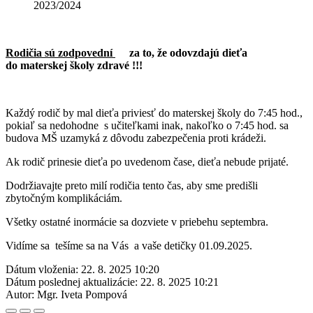
2023/2024
Rodičia sú zodpovední
za to, že odovzdajú dieťa
do materskej školy zdravé !!!
Každý rodič by mal dieťa priviesť do materskej školy do 7:45 hod.,
pokiaľ sa nedohodne s učiteľkami inak, nakoľko o 7:45 hod. sa
budova MŠ uzamyká z dôvodu zabezpečenia proti krádeži.
Ak rodič prinesie dieťa po uvedenom čase, dieťa nebude prijaté.
Dodržiavajte preto milí rodičia tento čas, aby sme predišli
zbytočným komplikáciám.
Všetky ostatné inormácie sa dozviete v priebehu septembra.
Vidíme sa tešíme sa na Vás a vaše detičky 01.09.2025.
Dátum vloženia:
22. 8. 2025 10:20
Dátum poslednej aktualizácie:
22. 8. 2025 10:21
Autor:
Mgr. Iveta Pompová