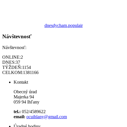
dnesdycham.populair
Návštevnosť
Návštevnosť:
ONLINE:
2
DNES:
37
TÝŽDEŇ:
1154
CELKOM:
1381166
Kontakt
Obecný úrad
Majerka 94
059 94 Ihľany
tel.:
052/4589622
email:
ocuihlany@gmail.com
Úradné hodiny