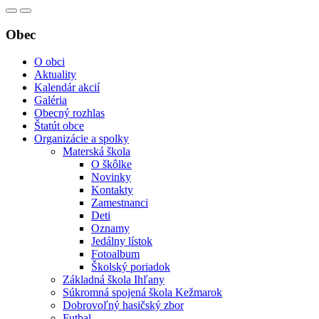
Obec
O obci
Aktuality
Kalendár akcií
Galéria
Obecný rozhlas
Štatút obce
Organizácie a spolky
Materská škola
O škôlke
Novinky
Kontakty
Zamestnanci
Deti
Oznamy
Jedálny lístok
Fotoalbum
Školský poriadok
Základná škola Ihľany
Súkromná spojená škola Kežmarok
Dobrovoľný hasičský zbor
Futbal