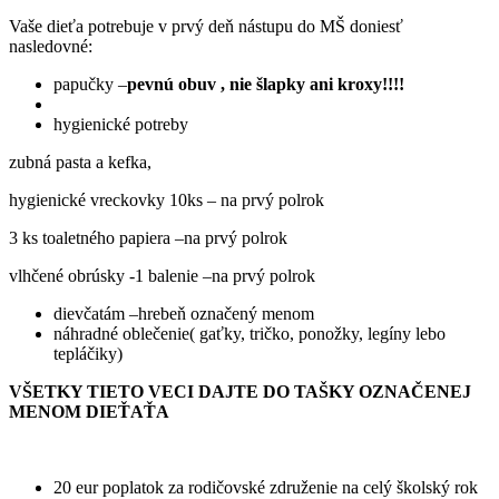
Vaše dieťa potrebuje v prvý deň nástupu do MŠ doniesť
nasledovné:
papučky –
pevnú obuv , nie šlapky ani kroxy!!!!
hygienické potreby
zubná pasta a kefka,
hygienické vreckovky 10ks – na prvý polrok
3 ks toaletného papiera –na prvý polrok
vlhčené obrúsky -1 balenie –na prvý polrok
dievčatám –hrebeň označený menom
náhradné oblečenie( gaťky, tričko, ponožky, legíny lebo
tepláčiky)
VŠETKY TIETO VECI DAJTE DO TAŠKY OZNAČENEJ
MENOM DIEŤAŤA
20 eur poplatok za rodičovské združenie na celý školský rok