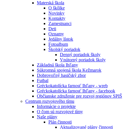
Materská škola
O škôlke
Novinky
Kontakty
Zamestnanci
Deti
Oznamy
Jedálny lístok
Fotoalbum
Školský poriadok
Denný poriadok školy
Vnútorný poriadok školy
Základná škola Ihľany
Súkromná spojená škola Kežmarok
Dobrovoľný hasičský zbor
Futbal
Gréckokatolícka farnosť Ihľany - wreb
Gréckokatolícka farnosť Ihľany - facebook
Občianske združenie pre rozvoj regiónov SPIŠ
Centrum rozvojového tímu
Informácie o projekte
O čom sú rozvojové tímy
Naše plány
Plán činnosti
Aktualizované plány činnosti