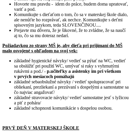
Hovorte mu pravdu - idem do práce, budem doma upratovať,
variť a pod.
Komunikujte s dieťaťom o tom, čo sa v materskej škole dialo,
ale nenúťte ho rozprávať, ak nechce. Komunikujte s deťmi
spisovným jazykom, teda SLOVENČINOU....
Prejavte mu dôveru, že je šikovné, že to zvládne, že sa naučí
aj to, čo sa mu doteraz nedarí.
Požiadavkou zo strany MŠ je, aby dieťa pri prijímaní do MŠ
malo osvojené s ohľadom na svoj vek:
základné hygienické návyky/ vedieť sa pýtať na WC, vedieť
sa obslúžiť pri použití WC, umývať si ruky s vyhrnutými
rukávmi a pod./ -
p.učiteľky a asistenky im pri všetkom
v prvých mesiacoch pomáhajú
základné sebaobslužné návyky / vedieť spolupracovať pri
obliekaní, prezliekaní a prezúvaní s dospelými a samostatne sa
čo najviac angažovať/
základné stravovacie návyky/ vedieť samostatne jesť s lyžicou
a piť z pohára/
základné schopnosti komunikácie s dospelou osobou.
PRVÝ DEŇ V MATERSKEJ ŠKOLE