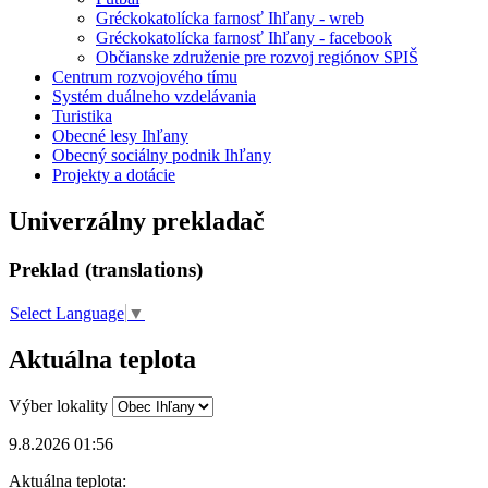
Gréckokatolícka farnosť Ihľany - wreb
Gréckokatolícka farnosť Ihľany - facebook
Občianske združenie pre rozvoj regiónov SPIŠ
Centrum rozvojového tímu
Systém duálneho vzdelávania
Turistika
Obecné lesy Ihľany
Obecný sociálny podnik Ihľany
Projekty a dotácie
Univerzálny prekladač
Preklad (translations)
Select Language
▼
Aktuálna teplota
Výber lokality
9.8.2026 01:56
Aktuálna teplota: