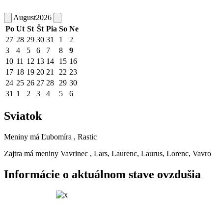
August
2026
Po
Ut
St
Št
Pia
So
Ne
27
28
29
30
31
1
2
3
4
5
6
7
8
9
10
11
12
13
14
15
16
17
18
19
20
21
22
23
24
25
26
27
28
29
30
31
1
2
3
4
5
6
Sviatok
Meniny má
Ľubomíra
, Rastic
Zajtra má meniny
Vavrinec
, Lars, Laurenc, Laurus, Lorenc, Vavro
Informácie o aktuálnom stave ovzdušia