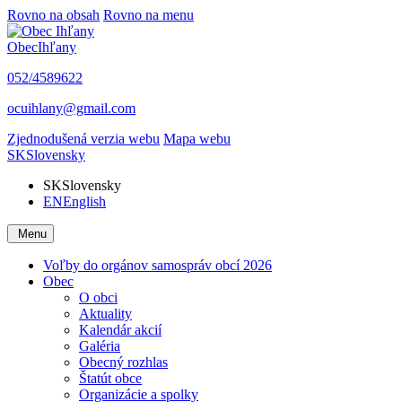
Rovno na obsah
Rovno na menu
Obec
Ihľany
052/4589622
ocuihlany@gmail.com
Zjednodušená verzia webu
Mapa webu
SK
Slovensky
SK
Slovensky
EN
English
Menu
Voľby do orgánov samospráv obcí 2026
Obec
O obci
Aktuality
Kalendár akcií
Galéria
Obecný rozhlas
Štatút obce
Organizácie a spolky