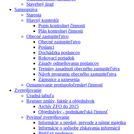
Stavebný úrad
Samospráva
Starosta
Hlavný kontrolór
Popis kontrolnej činnosti
Plán kontrolnej činnosti
Obecné zastupiteľstvo
Obecné zastupiteľstvo
Poslanci
Dochádzka poslancov
Rokovací poriadok
Zásady odmeňovania poslancov
Termíny zasadnutí obecného zastupiteľstva
Návrh programu obecného zastupiteľstva
Zápisnice a uznesenia
Oznamovanie protispoločenskej činnosti
Zverejňovanie
Úradná tabuľa
Register zmlúv, faktúr a objednávok
Archív ZFO do 2015
Objednávky - podnikateľská činnosť
Povinné zverejňovanie
Informácie o predaji, prevode a nájme majetku
Informácie o spôsobe získavania informácií
Prehľad predpisov