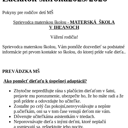
Pokyny pre rodičov detí MŠ
Sprievodca materskou školou -
MATERSKÁ ŠKOLA
V IHĽANOCH
Vážení rodičia!
Sprievodca materskou školou, Vám pomôže dozvedieť sa podstatné
informácie pri prvom kontakte so školou, do ktorej príde vaše dieťa..
PREVÁDZKA MŠ
Ako pomôcť dieťaťu k úspešnej adaptácii?
Zbytočne nepredlžujte rána s plačúcim dieťaťom v šatni,
prejavte mu porozumenie, ubezpečte ho, že ho máte radi a že
poň prídete a odovzdajte ho učiteľke.
Zostaňte po celý čas pokojní,nenvyvolávajte a nepíste
p.učieľkám, oni sa v tom čase venujú deťom nie vám.
Dôverujte učiteľkáma asistentkám v triedach.
Neporovnávajte dieťa s inými deťmi, ktoré neplačú
a usmievajú sa, rešpektujte jeho pocity.