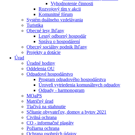
Vyhodnotenie činnosti
Rozvojový tím v akcii
Komunitné fórum
Systém duálneho vzdelávania
Turistika
Obecné lesy Ihľany
Lesný odborný hospodár
Správa o hospodárení
Obecný sociálny podnik Ihľany
Projekty a dotácie
Úrad
Úradné hodiny
Oddelenia OU
Odpadové hospodárstvo
Program odpadového hospodárstva
Úroveň vytriedenia komunálnych odpadov
Odpady - harmonogram
MOaPS
Matričný úrad
Tlačivá na stiahnutie
Sčítanie obyvateľov, domov a bytov 2021
Civilná ochrana
CO - informačné plagáty
Požiarna ochrana
Ochrana osobných údajov