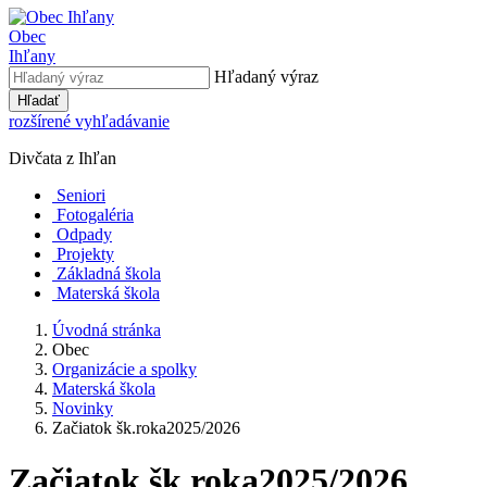
Obec
Ihľany
Hľadaný výraz
Hľadať
rozšírené vyhľadávanie
Divčata z Ihľan
Seniori
Fotogaléria
Odpady
Projekty
Základná škola
Materská škola
Úvodná stránka
Obec
Organizácie a spolky
Materská škola
Novinky
Začiatok šk.roka2025/2026
Začiatok šk.roka2025/2026