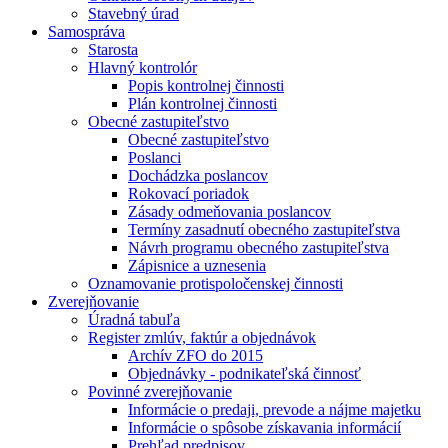
Stavebný úrad
Samospráva
Starosta
Hlavný kontrolór
Popis kontrolnej činnosti
Plán kontrolnej činnosti
Obecné zastupiteľstvo
Obecné zastupiteľstvo
Poslanci
Dochádzka poslancov
Rokovací poriadok
Zásady odmeňovania poslancov
Termíny zasadnutí obecného zastupiteľstva
Návrh programu obecného zastupiteľstva
Zápisnice a uznesenia
Oznamovanie protispoločenskej činnosti
Zverejňovanie
Úradná tabuľa
Register zmlúv, faktúr a objednávok
Archív ZFO do 2015
Objednávky - podnikateľská činnosť
Povinné zverejňovanie
Informácie o predaji, prevode a nájme majetku
Informácie o spôsobe získavania informácií
Prehľad predpisov