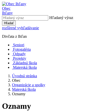
Obec
Ihľany
Hľadaný výraz
Hľadať
rozšírené vyhľadávanie
Divčata z Ihľan
Seniori
Fotogaléria
Odpady
Projekty
Základná škola
Materská škola
Úvodná stránka
Obec
Organizácie a spolky
Materská škola
Oznamy
Oznamy