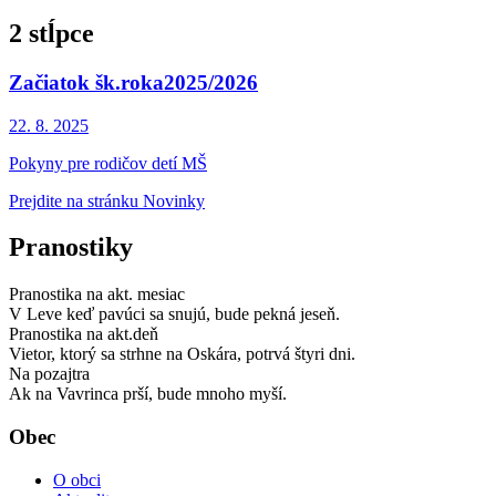
2 stĺpce
Začiatok šk.roka2025/2026
22. 8.
2025
Pokyny pre rodičov detí MŠ
Prejdite na stránku Novinky
Pranostiky
Pranostika na akt. mesiac
V Leve keď pavúci sa snujú, bude pekná jeseň.
Pranostika na akt.deň
Vietor, ktorý sa strhne na Oskára, potrvá štyri dni.
Na pozajtra
Ak na Vavrinca prší, bude mnoho myší.
Obec
O obci