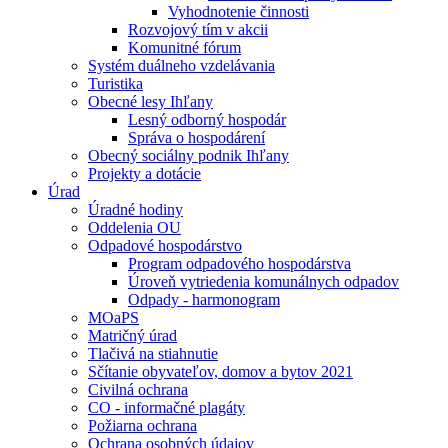
Vyhodnotenie činnosti
Rozvojový tím v akcii
Komunitné fórum
Systém duálneho vzdelávania
Turistika
Obecné lesy Ihľany
Lesný odborný hospodár
Správa o hospodárení
Obecný sociálny podnik Ihľany
Projekty a dotácie
Úrad
Úradné hodiny
Oddelenia OU
Odpadové hospodárstvo
Program odpadového hospodárstva
Úroveň vytriedenia komunálnych odpadov
Odpady - harmonogram
MOaPS
Matričný úrad
Tlačivá na stiahnutie
Sčítanie obyvateľov, domov a bytov 2021
Civilná ochrana
CO - informačné plagáty
Požiarna ochrana
Ochrana osobných údajov