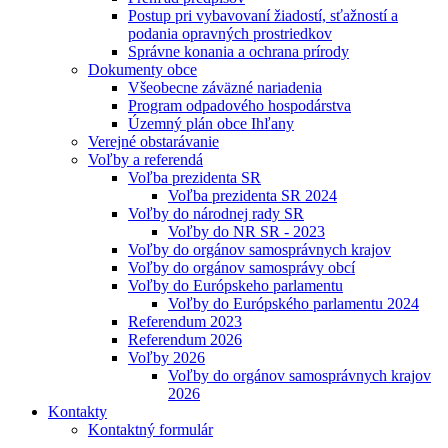
Postup pri vybavovaní žiadostí, sťažností a
podania opravných prostriedkov
Správne konania a ochrana prírody
Dokumenty obce
Všeobecne záväzné nariadenia
Program odpadového hospodárstva
Územný plán obce Ihľany
Verejné obstarávanie
Voľby a referendá
Voľba prezidenta SR
Voľba prezidenta SR 2024
Voľby do národnej rady SR
Voľby do NR SR - 2023
Voľby do orgánov samosprávnych krajov
Voľby do orgánov samosprávy obcí
Voľby do Európskeho parlamentu
Voľby do Európského parlamentu 2024
Referendum 2023
Referendum 2026
Voľby 2026
Voľby do orgánov samosprávnych krajov
2026
Kontakty
Kontaktný formulár