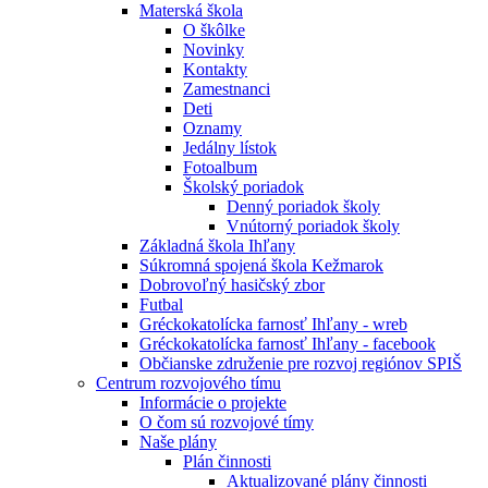
Materská škola
O škôlke
Novinky
Kontakty
Zamestnanci
Deti
Oznamy
Jedálny lístok
Fotoalbum
Školský poriadok
Denný poriadok školy
Vnútorný poriadok školy
Základná škola Ihľany
Súkromná spojená škola Kežmarok
Dobrovoľný hasičský zbor
Futbal
Gréckokatolícka farnosť Ihľany - wreb
Gréckokatolícka farnosť Ihľany - facebook
Občianske združenie pre rozvoj regiónov SPIŠ
Centrum rozvojového tímu
Informácie o projekte
O čom sú rozvojové tímy
Naše plány
Plán činnosti
Aktualizované plány činnosti