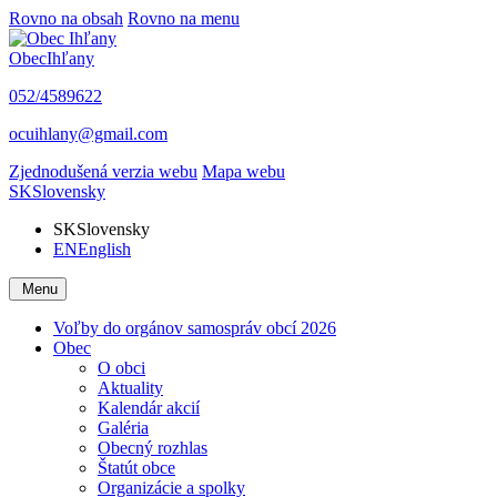
Rovno na obsah
Rovno na menu
Obec
Ihľany
052/4589622
ocuihlany@gmail.com
Zjednodušená verzia webu
Mapa webu
SK
Slovensky
SK
Slovensky
EN
English
Menu
Voľby do orgánov samospráv obcí 2026
Obec
O obci
Aktuality
Kalendár akcií
Galéria
Obecný rozhlas
Štatút obce
Organizácie a spolky