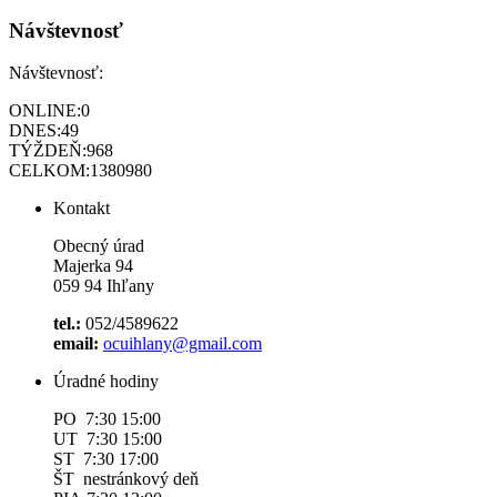
Návštevnosť
Návštevnosť:
ONLINE:
0
DNES:
49
TÝŽDEŇ:
968
CELKOM:
1380980
Kontakt
Obecný úrad
Majerka 94
059 94 Ihľany
tel.:
052/4589622
email:
ocuihlany@gmail.com
Úradné hodiny
PO 7:30 15:00
UT 7:30 15:00
ST 7:30 17:00
ŠT nestránkový deň