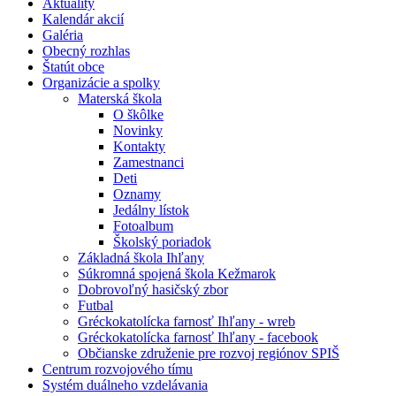
Aktuality
Kalendár akcií
Galéria
Obecný rozhlas
Štatút obce
Organizácie a spolky
Materská škola
O škôlke
Novinky
Kontakty
Zamestnanci
Deti
Oznamy
Jedálny lístok
Fotoalbum
Školský poriadok
Základná škola Ihľany
Súkromná spojená škola Kežmarok
Dobrovoľný hasičský zbor
Futbal
Gréckokatolícka farnosť Ihľany - wreb
Gréckokatolícka farnosť Ihľany - facebook
Občianske združenie pre rozvoj regiónov SPIŠ
Centrum rozvojového tímu
Systém duálneho vzdelávania