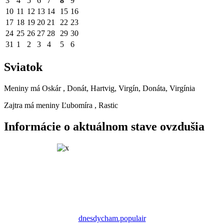
3
4
5
6
7
8
9
10
11
12
13
14
15
16
17
18
19
20
21
22
23
24
25
26
27
28
29
30
31
1
2
3
4
5
6
Sviatok
Meniny má
Oskár
, Donát, Hartvig, Virgín, Donáta, Virgínia
Zajtra má meniny
Ľubomíra
, Rastic
Informácie o aktuálnom stave ovzdušia
dnesdycham.populair