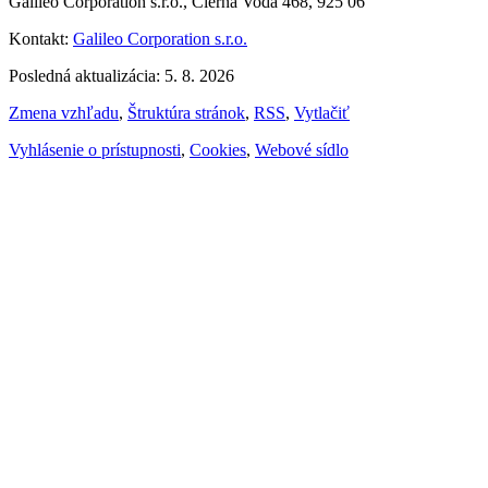
Galileo Corporation s.r.o., Čierna Voda 468, 925 06
Kontakt:
Galileo Corporation s.r.o.
Posledná aktualizácia: 5. 8. 2026
Zmena vzhľadu
,
Štruktúra stránok
,
RSS
,
Vytlačiť
Vyhlásenie o prístupnosti
,
Cookies
,
Webové sídlo