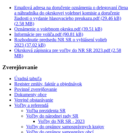
Emailová adresa na doručenie oznámenia o delegovaní člena
a náhradníka do okrskovej volebnej komisie a doručenie
žiadosti o vydanie hlasovacieho preukazu.pdf (29.46 kB)
(2.58 MB)
Oznámenie o volebnom okrsku.pdf (39.51 kB)
Informácie pre voliča.pdf (90.81 kB)
Rozhodnutie predsedu NR SR o vyhlásení volieb
2023 (37.02 kB)
Okrsková zápisnica pre voľby do NR SR 2023.pdf (2.58
MB)
Zverejňovanie
Úradná tabuľa
Register zmlúv, faktúr a objednávok
Povinné zverejňovanie
Dokumenty obce
Verejné obstarávanie
Voľby a referendá
Voľba prezidenta SR
Voľby do národnej rady SR
Voľby do NR SR - 2023
Voľby do orgánov samosprávnych krajov
Voľby do orgánov samosprávy obcí