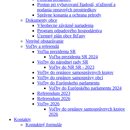
Postup pri vybavovaní žiadostí, sťažností a
podania opravných prostriedkov
Správne konania a ochrana prírody
Dokumenty obce
Všeobecne záväzné nariadenia
Program odpadového hospodárstva
Územný plán obce Ihľany
Verejné obstarávanie
Voľby a referendá
Voľba prezidenta SR
Voľba prezidenta SR 2024
Voľby do národnej rady SR
Voľby do NR SR - 2023
Voľby do orgánov samosprávnych krajov
Voľby do orgánov samosprávy obcí
Voľby do Európskeho parlamentu
Voľby do Európského parlamentu 2024
Referendum 2023
Referendum 2026
Voľby 2026
Voľby do orgánov samosprávnych krajov
2026
Kontakty
Kontaktný formulár