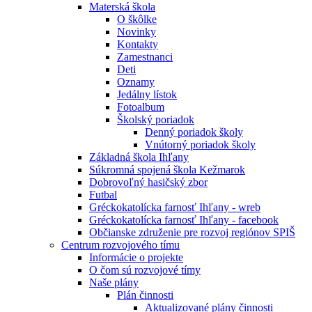
Materská škola
O škôlke
Novinky
Kontakty
Zamestnanci
Deti
Oznamy
Jedálny lístok
Fotoalbum
Školský poriadok
Denný poriadok školy
Vnútorný poriadok školy
Základná škola Ihľany
Súkromná spojená škola Kežmarok
Dobrovoľný hasičský zbor
Futbal
Gréckokatolícka farnosť Ihľany - wreb
Gréckokatolícka farnosť Ihľany - facebook
Občianske združenie pre rozvoj regiónov SPIŠ
Centrum rozvojového tímu
Informácie o projekte
O čom sú rozvojové tímy
Naše plány
Plán činnosti
Aktualizované plány činnosti