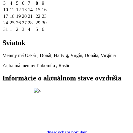
3
4
5
6
7
8
9
10
11
12
13
14
15
16
17
18
19
20
21
22
23
24
25
26
27
28
29
30
31
1
2
3
4
5
6
Sviatok
Meniny má
Oskár
, Donát, Hartvig, Virgín, Donáta, Virgínia
Zajtra má meniny
Ľubomíra
, Rastic
Informácie o aktuálnom stave ovzdušia
dnesdycham.populair