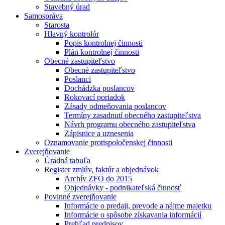
Stavebný úrad
Samospráva
Starosta
Hlavný kontrolór
Popis kontrolnej činnosti
Plán kontrolnej činnosti
Obecné zastupiteľstvo
Obecné zastupiteľstvo
Poslanci
Dochádzka poslancov
Rokovací poriadok
Zásady odmeňovania poslancov
Termíny zasadnutí obecného zastupiteľstva
Návrh programu obecného zastupiteľstva
Zápisnice a uznesenia
Oznamovanie protispoločenskej činnosti
Zverejňovanie
Úradná tabuľa
Register zmlúv, faktúr a objednávok
Archív ZFO do 2015
Objednávky - podnikateľská činnosť
Povinné zverejňovanie
Informácie o predaji, prevode a nájme majetku
Informácie o spôsobe získavania informácií
Prehľad predpisov