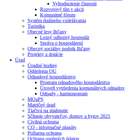
Vyhodnotenie činnosti
Rozvojový tím v akcii
Komunitné fórum
Systém duálneho vzdelávania
Turistika
Obecné lesy Ihľany
Lesný odborný hospodár
Správa o hospodárení
Obecný sociálny podnik Ihľany
Projekty a dotácie
Úrad
Úradné hodiny
Oddelenia OU
Odpadové hospodárstvo
Program odpadového hospodárstva
Úroveň vytriedenia komunálnych odpadov
Odpady - harmonogram
MOaPS
Matričný úrad
Tlačivá na stiahnutie
Sčítanie obyvateľov, domov a bytov 2021
Civilná ochrana
CO - informačné plagáty
Požiarna ochrana
Ochrana osobných údajov