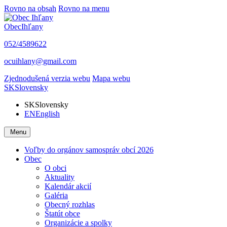
Rovno na obsah
Rovno na menu
Obec
Ihľany
052/4589622
ocuihlany@gmail.com
Zjednodušená verzia webu
Mapa webu
SK
Slovensky
SK
Slovensky
EN
English
Menu
Voľby do orgánov samospráv obcí 2026
Obec
O obci
Aktuality
Kalendár akcií
Galéria
Obecný rozhlas
Štatút obce
Organizácie a spolky