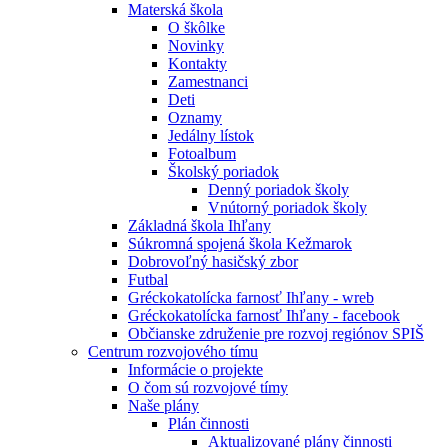
Materská škola
O škôlke
Novinky
Kontakty
Zamestnanci
Deti
Oznamy
Jedálny lístok
Fotoalbum
Školský poriadok
Denný poriadok školy
Vnútorný poriadok školy
Základná škola Ihľany
Súkromná spojená škola Kežmarok
Dobrovoľný hasičský zbor
Futbal
Gréckokatolícka farnosť Ihľany - wreb
Gréckokatolícka farnosť Ihľany - facebook
Občianske združenie pre rozvoj regiónov SPIŠ
Centrum rozvojového tímu
Informácie o projekte
O čom sú rozvojové tímy
Naše plány
Plán činnosti
Aktualizované plány činnosti