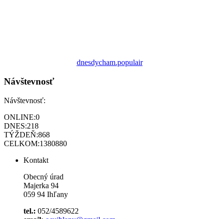
dnesdycham.populair
Návštevnosť
Návštevnosť:
ONLINE:
0
DNES:
218
TÝŽDEŇ:
868
CELKOM:
1380880
Kontakt
Obecný úrad
Majerka 94
059 94 Ihľany
tel.:
052/4589622