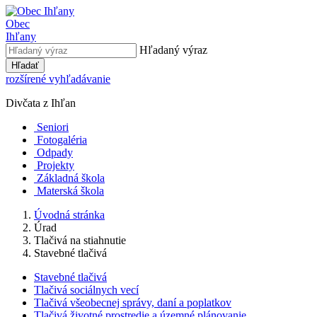
Obec
Ihľany
Hľadaný výraz
Hľadať
rozšírené vyhľadávanie
Divčata z Ihľan
Seniori
Fotogaléria
Odpady
Projekty
Základná škola
Materská škola
Úvodná stránka
Úrad
Tlačivá na stiahnutie
Stavebné tlačivá
Stavebné tlačivá
Tlačivá sociálnych vecí
Tlačivá všeobecnej správy, daní a poplatkov
Tlačivá životné prostredie a územné plánovanie