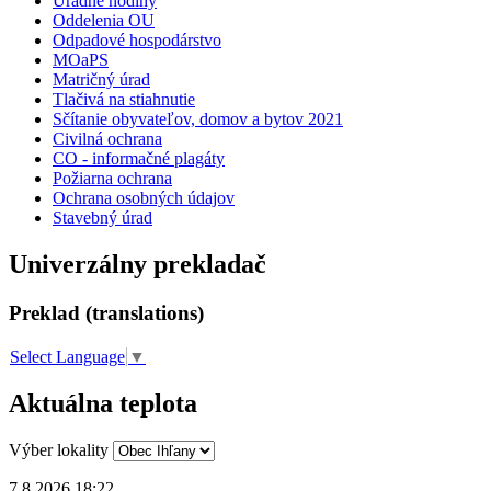
Úradné hodiny
Oddelenia OU
Odpadové hospodárstvo
MOaPS
Matričný úrad
Tlačivá na stiahnutie
Sčítanie obyvateľov, domov a bytov 2021
Civilná ochrana
CO - informačné plagáty
Požiarna ochrana
Ochrana osobných údajov
Stavebný úrad
Univerzálny prekladač
Preklad (translations)
Select Language
▼
Aktuálna teplota
Výber lokality
7.8.2026 18:22