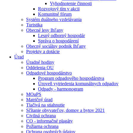
Vyhodnotenie činnosti
Rozvojový tím v akcii
Komunitné fórum
Systém duálneho vzdelávania
Turistika
Obecné lesy Ihľany
Lesný odborný hospodár
Správa o hospodárení
Obecný sociálny podnik Ihľany
Projekty a dotácie
Úrad
Úradné hodiny
Oddelenia OU
Odpadové hospodárstvo
Program odpadového hospodárstva
Úroveň vytriedenia komunálnych odpadov
Odpady - harmonogram
MOaPS
Matričný úrad
Tlačivá na stiahnutie
Sčítanie obyvateľov, domov a bytov 2021
Civilná ochrana
CO - informačné plagáty
Požiarna ochrana
Ochrana osobných údajov