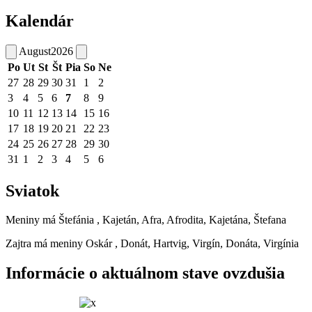
Kalendár
August
2026
Po
Ut
St
Št
Pia
So
Ne
27
28
29
30
31
1
2
3
4
5
6
7
8
9
10
11
12
13
14
15
16
17
18
19
20
21
22
23
24
25
26
27
28
29
30
31
1
2
3
4
5
6
Sviatok
Meniny má
Štefánia
, Kajetán, Afra, Afrodita, Kajetána, Štefana
Zajtra má meniny
Oskár
, Donát, Hartvig, Virgín, Donáta, Virgínia
Informácie o aktuálnom stave ovzdušia