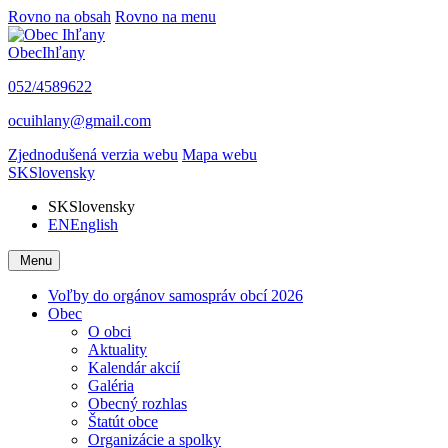
Rovno na obsah
Rovno na menu
Obec
Ihľany
052/4589622
ocuihlany@gmail.com
Zjednodušená verzia webu
Mapa webu
SK
Slovensky
SK
Slovensky
EN
English
Menu
Voľby do orgánov samospráv obcí 2026
Obec
O obci
Aktuality
Kalendár akcií
Galéria
Obecný rozhlas
Štatút obce
Organizácie a spolky