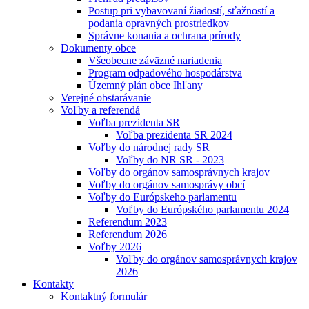
Postup pri vybavovaní žiadostí, sťažností a
podania opravných prostriedkov
Správne konania a ochrana prírody
Dokumenty obce
Všeobecne záväzné nariadenia
Program odpadového hospodárstva
Územný plán obce Ihľany
Verejné obstarávanie
Voľby a referendá
Voľba prezidenta SR
Voľba prezidenta SR 2024
Voľby do národnej rady SR
Voľby do NR SR - 2023
Voľby do orgánov samosprávnych krajov
Voľby do orgánov samosprávy obcí
Voľby do Európskeho parlamentu
Voľby do Európského parlamentu 2024
Referendum 2023
Referendum 2026
Voľby 2026
Voľby do orgánov samosprávnych krajov
2026
Kontakty
Kontaktný formulár