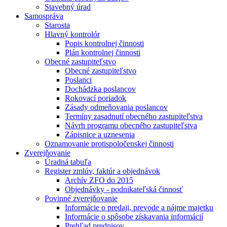
Stavebný úrad
Samospráva
Starosta
Hlavný kontrolór
Popis kontrolnej činnosti
Plán kontrolnej činnosti
Obecné zastupiteľstvo
Obecné zastupiteľstvo
Poslanci
Dochádzka poslancov
Rokovací poriadok
Zásady odmeňovania poslancov
Termíny zasadnutí obecného zastupiteľstva
Návrh programu obecného zastupiteľstva
Zápisnice a uznesenia
Oznamovanie protispoločenskej činnosti
Zverejňovanie
Úradná tabuľa
Register zmlúv, faktúr a objednávok
Archív ZFO do 2015
Objednávky - podnikateľská činnosť
Povinné zverejňovanie
Informácie o predaji, prevode a nájme majetku
Informácie o spôsobe získavania informácií
Prehľad predpisov