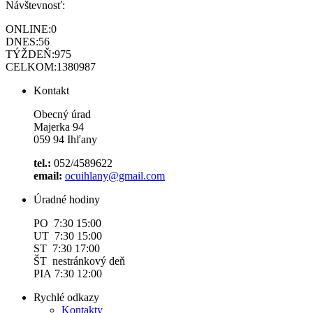
Návštevnosť:
ONLINE:
0
DNES:
56
TÝŽDEŇ:
975
CELKOM:
1380987
Kontakt
Obecný úrad
Majerka 94
059 94 Ihľany
tel.:
052/4589622
email:
ocuihlany@gmail.com
Úradné hodiny
PO 7:30 15:00
UT 7:30 15:00
ST 7:30 17:00
ŠT nestránkový deň
PIA 7:30 12:00
Rychlé odkazy
Kontakty