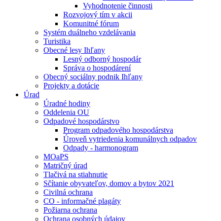
Vyhodnotenie činnosti
Rozvojový tím v akcii
Komunitné fórum
Systém duálneho vzdelávania
Turistika
Obecné lesy Ihľany
Lesný odborný hospodár
Správa o hospodárení
Obecný sociálny podnik Ihľany
Projekty a dotácie
Úrad
Úradné hodiny
Oddelenia OU
Odpadové hospodárstvo
Program odpadového hospodárstva
Úroveň vytriedenia komunálnych odpadov
Odpady - harmonogram
MOaPS
Matričný úrad
Tlačivá na stiahnutie
Sčítanie obyvateľov, domov a bytov 2021
Civilná ochrana
CO - informačné plagáty
Požiarna ochrana
Ochrana osobných údajov