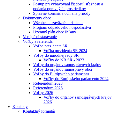
Postup pri vybavovaní žiadostí, sťažností a
podania opravných prostriedkov
Správne konania a ochrana prírody
Dokumenty obce
Všeobecne záväzné nariadenia
Program odpadového hospodárstva
Územný plán obce Ihľany
Verejné obstarávanie
Voľby a referendá
Voľba prezidenta SR
Voľba prezidenta SR 2024
Voľby do národnej rady SR
Voľby do NR SR - 2023
Voľby do orgánov samosprávnych krajov
Voľby do orgánov samosprávy obcí
Voľby do Európskeho parlamentu
Voľby do Európského parlamentu 2024
Referendum 2023
Referendum 2026
Voľby 2026
Voľby do orgánov samosprávnych krajov
2026
Kontakty
Kontaktný formulár