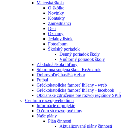
Materská škola
O škôlke
Novinky
Kontakty
Zamestnanci
Deti
Oznamy
Jedálny lístok
Fotoalbum
Školský poriadok
Denný poriadok školy
Vnútorný poriadok školy
Základná škola Ihľany
Súkromná spojená škola Kežmarok
Dobrovoľný hasičský zbor
Futbal
Gréckokatolícka farnosť Ihľany - wreb
Gréckokatolícka farnosť Ihľany - facebook
Občianske združenie pre rozvoj regiónov SPIŠ
Centrum rozvojového tímu
Informácie o projekte
O čom sú rozvojové tímy
Naše plány
Plán činnosti
Aktualizované plány činnosti