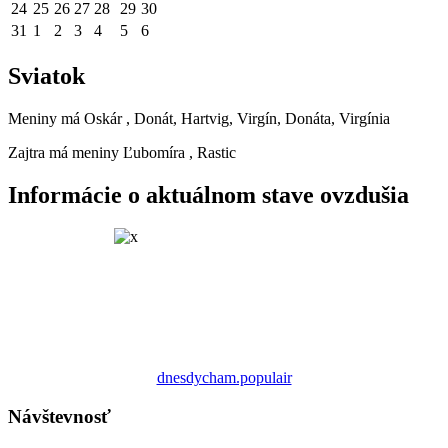
24
25
26
27
28
29
30
31
1
2
3
4
5
6
Sviatok
Meniny má
Oskár
, Donát, Hartvig, Virgín, Donáta, Virgínia
Zajtra má meniny
Ľubomíra
, Rastic
Informácie o aktuálnom stave ovzdušia
dnesdycham.populair
Návštevnosť