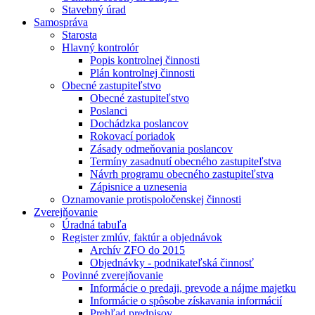
Stavebný úrad
Samospráva
Starosta
Hlavný kontrolór
Popis kontrolnej činnosti
Plán kontrolnej činnosti
Obecné zastupiteľstvo
Obecné zastupiteľstvo
Poslanci
Dochádzka poslancov
Rokovací poriadok
Zásady odmeňovania poslancov
Termíny zasadnutí obecného zastupiteľstva
Návrh programu obecného zastupiteľstva
Zápisnice a uznesenia
Oznamovanie protispoločenskej činnosti
Zverejňovanie
Úradná tabuľa
Register zmlúv, faktúr a objednávok
Archív ZFO do 2015
Objednávky - podnikateľská činnosť
Povinné zverejňovanie
Informácie o predaji, prevode a nájme majetku
Informácie o spôsobe získavania informácií
Prehľad predpisov