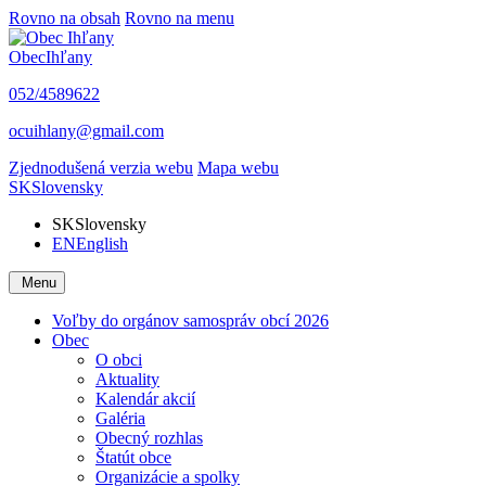
Rovno na obsah
Rovno na menu
Obec
Ihľany
052/4589622
ocuihlany@gmail.com
Zjednodušená verzia webu
Mapa webu
SK
Slovensky
SK
Slovensky
EN
English
Menu
Voľby do orgánov samospráv obcí 2026
Obec
O obci
Aktuality
Kalendár akcií
Galéria
Obecný rozhlas
Štatút obce
Organizácie a spolky