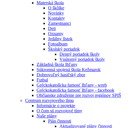
Materská škola
O škôlke
Novinky
Kontakty
Zamestnanci
Deti
Oznamy
Jedálny lístok
Fotoalbum
Školský poriadok
Denný poriadok školy
Vnútorný poriadok školy
Základná škola Ihľany
Súkromná spojená škola Kežmarok
Dobrovoľný hasičský zbor
Futbal
Gréckokatolícka farnosť Ihľany - wreb
Gréckokatolícka farnosť Ihľany - facebook
Občianske združenie pre rozvoj regiónov SPIŠ
Centrum rozvojového tímu
Informácie o projekte
O čom sú rozvojové tímy
Naše plány
Plán činnosti
Aktualizované plány činnosti