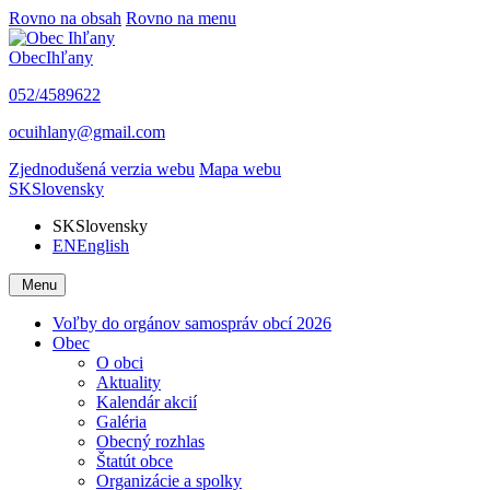
Rovno na obsah
Rovno na menu
Obec
Ihľany
052/4589622
ocuihlany@gmail.com
Zjednodušená verzia webu
Mapa webu
SK
Slovensky
SK
Slovensky
EN
English
Menu
Voľby do orgánov samospráv obcí 2026
Obec
O obci
Aktuality
Kalendár akcií
Galéria
Obecný rozhlas
Štatút obce
Organizácie a spolky