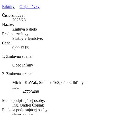
Faktúry
|
Objednávky
Číslo zmluvy:
2025/28
Názov:
Zmluva o dielo
Predmet zmluvy:
Služby v lesníctve.
Cena:
0,00 EUR
1. Zmluvná strana:
Obec Ihľany
2. Zmluvná strana:
Michal Koščák, Stotince 168, 05994 Ihľany
IČO:
47723408
Meno podpisujúcej osoby:
Ing. Ondrej Čopjak
Funkcia podpisujúcej osoby:
starosta obce