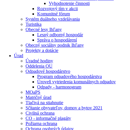
Vyhodnotenie činnosti
Rozvojový tím v akcii
Komunitné fórum
Systém duálneho vzdelávania
Turistika
Obecné lesy Ihľany
Lesný odborný hospodár
Správa o hospodárení
Obecný sociálny podnik Ihľany
Projekty a dotácie
Úrad
Úradné hodiny
Oddelenia OU
Odpadové hospodárstvo
Program odpadového hospodárstva
Úroveň vytriedenia komunálnych odpadov
Odpady - harmonogram
MOaPS
Matričný úrad
Tlačivá na stiahnutie
Sčítanie obyvateľov, domov a bytov 2021
Civilná ochrana
CO - informačné plagáty
Požiarna ochrana
Ochrana osobných údajov