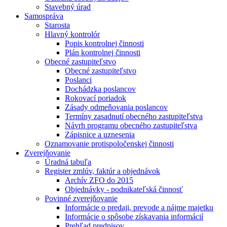
Stavebný úrad
Samospráva
Starosta
Hlavný kontrolór
Popis kontrolnej činnosti
Plán kontrolnej činnosti
Obecné zastupiteľstvo
Obecné zastupiteľstvo
Poslanci
Dochádzka poslancov
Rokovací poriadok
Zásady odmeňovania poslancov
Termíny zasadnutí obecného zastupiteľstva
Návrh programu obecného zastupiteľstva
Zápisnice a uznesenia
Oznamovanie protispoločenskej činnosti
Zverejňovanie
Úradná tabuľa
Register zmlúv, faktúr a objednávok
Archív ZFO do 2015
Objednávky - podnikateľská činnosť
Povinné zverejňovanie
Informácie o predaji, prevode a nájme majetku
Informácie o spôsobe získavania informácií
Prehľad predpisov