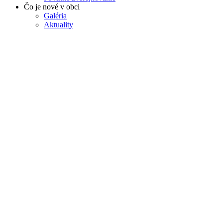
Čo je nové v obci
Galéria
Aktuality