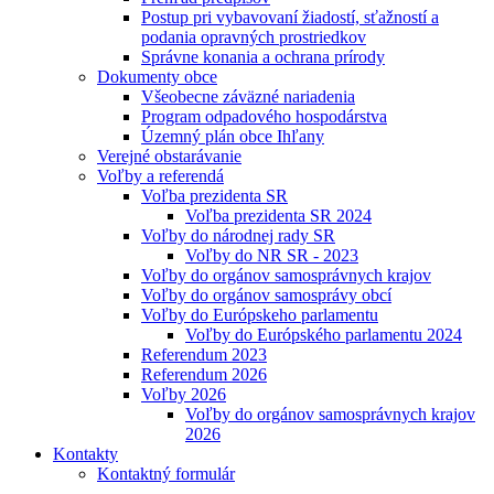
Postup pri vybavovaní žiadostí, sťažností a
podania opravných prostriedkov
Správne konania a ochrana prírody
Dokumenty obce
Všeobecne záväzné nariadenia
Program odpadového hospodárstva
Územný plán obce Ihľany
Verejné obstarávanie
Voľby a referendá
Voľba prezidenta SR
Voľba prezidenta SR 2024
Voľby do národnej rady SR
Voľby do NR SR - 2023
Voľby do orgánov samosprávnych krajov
Voľby do orgánov samosprávy obcí
Voľby do Európskeho parlamentu
Voľby do Európského parlamentu 2024
Referendum 2023
Referendum 2026
Voľby 2026
Voľby do orgánov samosprávnych krajov
2026
Kontakty
Kontaktný formulár