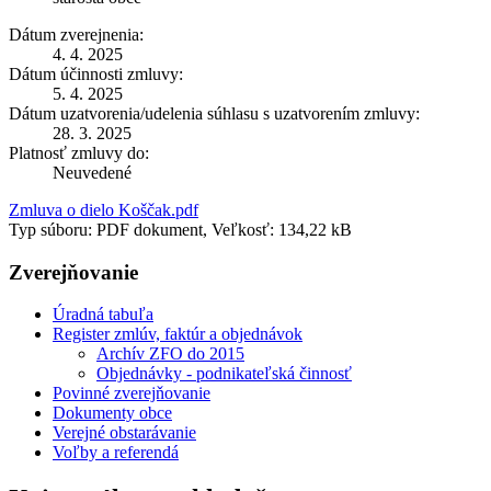
Dátum zverejnenia:
4. 4. 2025
Dátum účinnosti zmluvy:
5. 4. 2025
Dátum uzatvorenia/udelenia súhlasu s uzatvorením zmluvy:
28. 3. 2025
Platnosť zmluvy do:
Neuvedené
Zmluva o dielo Koščak.pdf
Typ súboru: PDF dokument, Veľkosť: 134,22 kB
Zverejňovanie
Úradná tabuľa
Register zmlúv, faktúr a objednávok
Archív ZFO do 2015
Objednávky - podnikateľská činnosť
Povinné zverejňovanie
Dokumenty obce
Verejné obstarávanie
Voľby a referendá