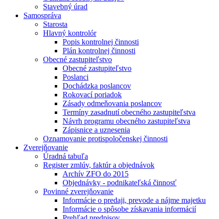
Stavebný úrad
Samospráva
Starosta
Hlavný kontrolór
Popis kontrolnej činnosti
Plán kontrolnej činnosti
Obecné zastupiteľstvo
Obecné zastupiteľstvo
Poslanci
Dochádzka poslancov
Rokovací poriadok
Zásady odmeňovania poslancov
Termíny zasadnutí obecného zastupiteľstva
Návrh programu obecného zastupiteľstva
Zápisnice a uznesenia
Oznamovanie protispoločenskej činnosti
Zverejňovanie
Úradná tabuľa
Register zmlúv, faktúr a objednávok
Archív ZFO do 2015
Objednávky - podnikateľská činnosť
Povinné zverejňovanie
Informácie o predaji, prevode a nájme majetku
Informácie o spôsobe získavania informácií
Prehľad predpisov