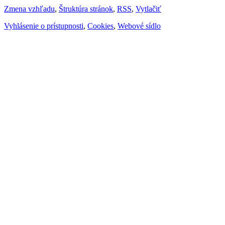
Zmena vzhľadu
,
Štruktúra stránok
,
RSS
,
Vytlačiť
Vyhlásenie o prístupnosti
,
Cookies
,
Webové sídlo