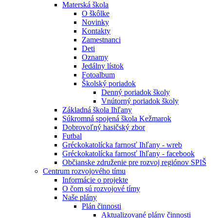
Materská škola
O škôlke
Novinky
Kontakty
Zamestnanci
Deti
Oznamy
Jedálny lístok
Fotoalbum
Školský poriadok
Denný poriadok školy
Vnútorný poriadok školy
Základná škola Ihľany
Súkromná spojená škola Kežmarok
Dobrovoľný hasičský zbor
Futbal
Gréckokatolícka farnosť Ihľany - wreb
Gréckokatolícka farnosť Ihľany - facebook
Občianske združenie pre rozvoj regiónov SPIŠ
Centrum rozvojového tímu
Informácie o projekte
O čom sú rozvojové tímy
Naše plány
Plán činnosti
Aktualizované plány činnosti