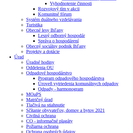
Vyhodnotenie činnosti
Rozvojový tím v akcii
Komunitné fórum
Systém duálneho vzdelávania
Turistika
Obecné lesy Ihľany
Lesný odborný hospodár
Správa o hospodárení
Obecný sociálny podnik Ihľany
Projekty a dotácie
Úrad
Úradné hodiny
Oddelenia OU
Odpadové hospodárstvo
Program odpadového hospodárstva
Úroveň vytriedenia komunálnych odpadov
Odpady - harmonogram
MOaPS
Matričný úrad
Tlačivá na stiahnutie
Sčítanie obyvateľov, domov a bytov 2021
Civilná ochrana
CO - informačné plagáty
Požiarna ochrana
Ochrana osobných údajov