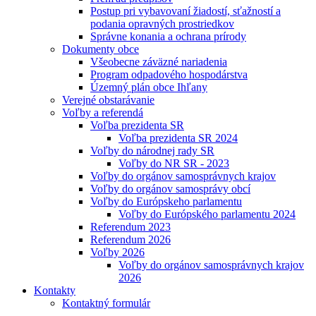
Postup pri vybavovaní žiadostí, sťažností a
podania opravných prostriedkov
Správne konania a ochrana prírody
Dokumenty obce
Všeobecne záväzné nariadenia
Program odpadového hospodárstva
Územný plán obce Ihľany
Verejné obstarávanie
Voľby a referendá
Voľba prezidenta SR
Voľba prezidenta SR 2024
Voľby do národnej rady SR
Voľby do NR SR - 2023
Voľby do orgánov samosprávnych krajov
Voľby do orgánov samosprávy obcí
Voľby do Európskeho parlamentu
Voľby do Európského parlamentu 2024
Referendum 2023
Referendum 2026
Voľby 2026
Voľby do orgánov samosprávnych krajov
2026
Kontakty
Kontaktný formulár