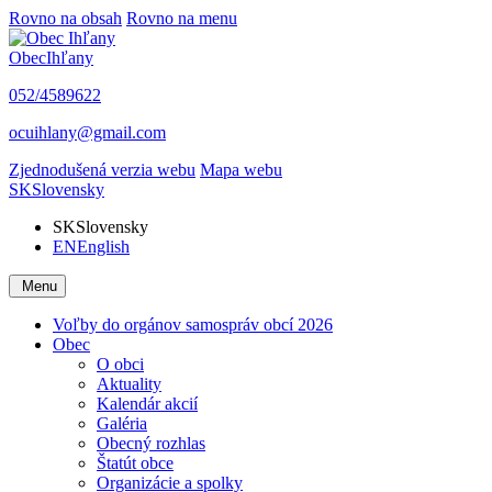
Rovno na obsah
Rovno na menu
Obec
Ihľany
052/4589622
ocuihlany@gmail.com
Zjednodušená verzia webu
Mapa webu
SK
Slovensky
SK
Slovensky
EN
English
Menu
Voľby do orgánov samospráv obcí 2026
Obec
O obci
Aktuality
Kalendár akcií
Galéria
Obecný rozhlas
Štatút obce
Organizácie a spolky