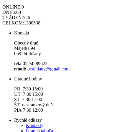
ONLINE:
0
DNES:
68
TÝŽDEŇ:
526
CELKOM:
1380538
Kontakt
Obecný úrad
Majerka 94
059 94 Ihľany
tel.:
052/4589622
email:
ocuihlany@gmail.com
Úradné hodiny
PO 7:30 15:00
UT 7:30 15:00
ST 7:30 17:00
ŠT nestránkový deň
PIA 7:30 12:00
Rychlé odkazy
Kontakty
Úradná tabuľa