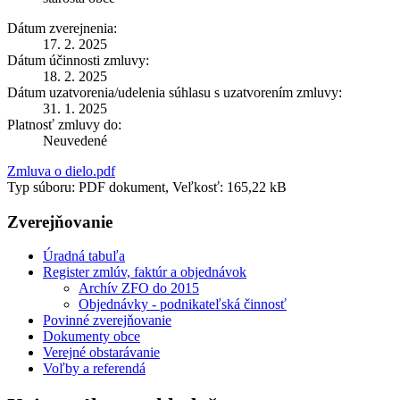
Dátum zverejnenia:
17. 2. 2025
Dátum účinnosti zmluvy:
18. 2. 2025
Dátum uzatvorenia/udelenia súhlasu s uzatvorením zmluvy:
31. 1. 2025
Platnosť zmluvy do:
Neuvedené
Zmluva o dielo.pdf
Typ súboru: PDF dokument, Veľkosť: 165,22 kB
Zverejňovanie
Úradná tabuľa
Register zmlúv, faktúr a objednávok
Archív ZFO do 2015
Objednávky - podnikateľská činnosť
Povinné zverejňovanie
Dokumenty obce
Verejné obstarávanie
Voľby a referendá