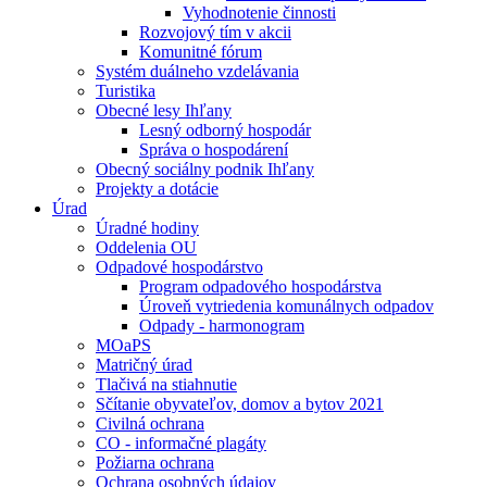
Vyhodnotenie činnosti
Rozvojový tím v akcii
Komunitné fórum
Systém duálneho vzdelávania
Turistika
Obecné lesy Ihľany
Lesný odborný hospodár
Správa o hospodárení
Obecný sociálny podnik Ihľany
Projekty a dotácie
Úrad
Úradné hodiny
Oddelenia OU
Odpadové hospodárstvo
Program odpadového hospodárstva
Úroveň vytriedenia komunálnych odpadov
Odpady - harmonogram
MOaPS
Matričný úrad
Tlačivá na stiahnutie
Sčítanie obyvateľov, domov a bytov 2021
Civilná ochrana
CO - informačné plagáty
Požiarna ochrana
Ochrana osobných údajov