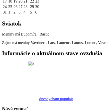
17
18
19
20
21
22
23
24
25
26
27
28
29
30
31
1
2
3
4
5
6
Sviatok
Meniny má
Ľubomíra
, Rastic
Zajtra má meniny
Vavrinec
, Lars, Laurenc, Laurus, Lorenc, Vavro
Informácie o aktuálnom stave ovzdušia
dnesdycham.populair
Návštevnosť