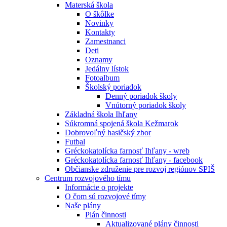
Materská škola
O škôlke
Novinky
Kontakty
Zamestnanci
Deti
Oznamy
Jedálny lístok
Fotoalbum
Školský poriadok
Denný poriadok školy
Vnútorný poriadok školy
Základná škola Ihľany
Súkromná spojená škola Kežmarok
Dobrovoľný hasičský zbor
Futbal
Gréckokatolícka farnosť Ihľany - wreb
Gréckokatolícka farnosť Ihľany - facebook
Občianske združenie pre rozvoj regiónov SPIŠ
Centrum rozvojového tímu
Informácie o projekte
O čom sú rozvojové tímy
Naše plány
Plán činnosti
Aktualizované plány činnosti