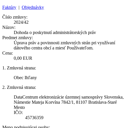
Faktúry
|
Objednávky
Číslo zmluvy:
2024/42
Názov:
Dohoda o poskytnutí administrátorských práv
Predmet zmluvy:
Úprava práv a povinnosti zmluvných strán pri využívaní
dátového centra obcí a miesť Používateľom.
Cena:
0,00 EUR
1. Zmluvná strana:
Obec Ihľany
2. Zmluvná strana:
DataCentrum elektronizácie územnej samosprávy Slovenska,
Námestie Mateja Korvína 7842/1, 81107 Bratislava-Staré
Mesto
IČO:
45736359
Meno podpisujúcej osoby: