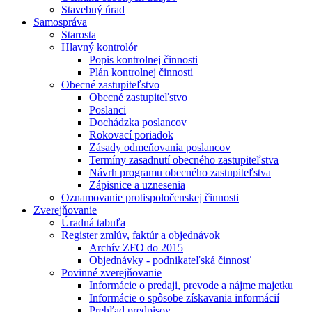
Stavebný úrad
Samospráva
Starosta
Hlavný kontrolór
Popis kontrolnej činnosti
Plán kontrolnej činnosti
Obecné zastupiteľstvo
Obecné zastupiteľstvo
Poslanci
Dochádzka poslancov
Rokovací poriadok
Zásady odmeňovania poslancov
Termíny zasadnutí obecného zastupiteľstva
Návrh programu obecného zastupiteľstva
Zápisnice a uznesenia
Oznamovanie protispoločenskej činnosti
Zverejňovanie
Úradná tabuľa
Register zmlúv, faktúr a objednávok
Archív ZFO do 2015
Objednávky - podnikateľská činnosť
Povinné zverejňovanie
Informácie o predaji, prevode a nájme majetku
Informácie o spôsobe získavania informácií
Prehľad predpisov