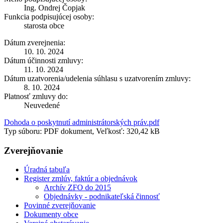
Ing. Ondrej Čopjak
Funkcia podpisujúcej osoby:
starosta obce
Dátum zverejnenia:
10. 10. 2024
Dátum účinnosti zmluvy:
11. 10. 2024
Dátum uzatvorenia/udelenia súhlasu s uzatvorením zmluvy:
8. 10. 2024
Platnosť zmluvy do:
Neuvedené
Dohoda o poskytnutí administrátorských práv.pdf
Typ súboru: PDF dokument, Veľkosť: 320,42 kB
Zverejňovanie
Úradná tabuľa
Register zmlúv, faktúr a objednávok
Archív ZFO do 2015
Objednávky - podnikateľská činnosť
Povinné zverejňovanie
Dokumenty obce