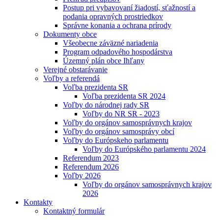
Postup pri vybavovaní žiadostí, sťažností a
podania opravných prostriedkov
Správne konania a ochrana prírody
Dokumenty obce
Všeobecne záväzné nariadenia
Program odpadového hospodárstva
Územný plán obce Ihľany
Verejné obstarávanie
Voľby a referendá
Voľba prezidenta SR
Voľba prezidenta SR 2024
Voľby do národnej rady SR
Voľby do NR SR - 2023
Voľby do orgánov samosprávnych krajov
Voľby do orgánov samosprávy obcí
Voľby do Európskeho parlamentu
Voľby do Európského parlamentu 2024
Referendum 2023
Referendum 2026
Voľby 2026
Voľby do orgánov samosprávnych krajov
2026
Kontakty
Kontaktný formulár