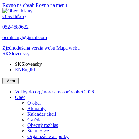
Rovno na obsah
Rovno na menu
Obec
Ihľany
052/4589622
ocuihlany@gmail.com
Zjednodušená verzia webu
Mapa webu
SK
Slovensky
SK
Slovensky
EN
English
Menu
Voľby do orgánov samospráv obcí 2026
Obec
O obci
Aktuality
Kalendár akcií
Galéria
Obecný rozhlas
Štatút obce
Organizácie a spolky