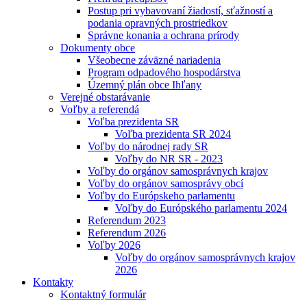
Postup pri vybavovaní žiadostí, sťažností a
podania opravných prostriedkov
Správne konania a ochrana prírody
Dokumenty obce
Všeobecne záväzné nariadenia
Program odpadového hospodárstva
Územný plán obce Ihľany
Verejné obstarávanie
Voľby a referendá
Voľba prezidenta SR
Voľba prezidenta SR 2024
Voľby do národnej rady SR
Voľby do NR SR - 2023
Voľby do orgánov samosprávnych krajov
Voľby do orgánov samosprávy obcí
Voľby do Európskeho parlamentu
Voľby do Európského parlamentu 2024
Referendum 2023
Referendum 2026
Voľby 2026
Voľby do orgánov samosprávnych krajov
2026
Kontakty
Kontaktný formulár