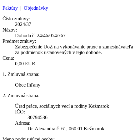
Faktúry
|
Objednávky
Číslo zmluvy:
2024/37
Názov:
Dohoda č. 24/46/054/767
Predmet zmluvy:
Zabezpečenie UoZ na vykonávanie praxe u zamestnávateľa
za podmienok ustanovených v tejto dohode.
Cena:
0,00 EUR
1. Zmluvná strana:
Obec Ihľany
2. Zmluvná strana:
Úrad práce, sociálnych vecí a rodiny Kežmarok
IČO:
30794536
Adresa:
Dr. Alexandra č. 61, 060 01 Kežmarok
Meno podpisujúcej osoby: