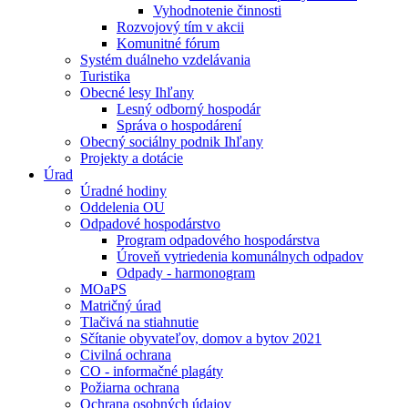
Vyhodnotenie činnosti
Rozvojový tím v akcii
Komunitné fórum
Systém duálneho vzdelávania
Turistika
Obecné lesy Ihľany
Lesný odborný hospodár
Správa o hospodárení
Obecný sociálny podnik Ihľany
Projekty a dotácie
Úrad
Úradné hodiny
Oddelenia OU
Odpadové hospodárstvo
Program odpadového hospodárstva
Úroveň vytriedenia komunálnych odpadov
Odpady - harmonogram
MOaPS
Matričný úrad
Tlačivá na stiahnutie
Sčítanie obyvateľov, domov a bytov 2021
Civilná ochrana
CO - informačné plagáty
Požiarna ochrana
Ochrana osobných údajov