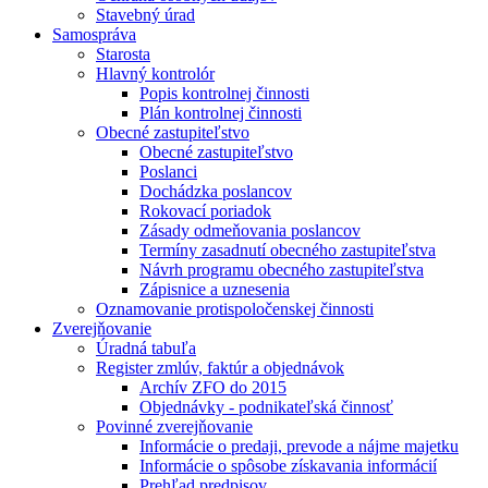
Stavebný úrad
Samospráva
Starosta
Hlavný kontrolór
Popis kontrolnej činnosti
Plán kontrolnej činnosti
Obecné zastupiteľstvo
Obecné zastupiteľstvo
Poslanci
Dochádzka poslancov
Rokovací poriadok
Zásady odmeňovania poslancov
Termíny zasadnutí obecného zastupiteľstva
Návrh programu obecného zastupiteľstva
Zápisnice a uznesenia
Oznamovanie protispoločenskej činnosti
Zverejňovanie
Úradná tabuľa
Register zmlúv, faktúr a objednávok
Archív ZFO do 2015
Objednávky - podnikateľská činnosť
Povinné zverejňovanie
Informácie o predaji, prevode a nájme majetku
Informácie o spôsobe získavania informácií
Prehľad predpisov