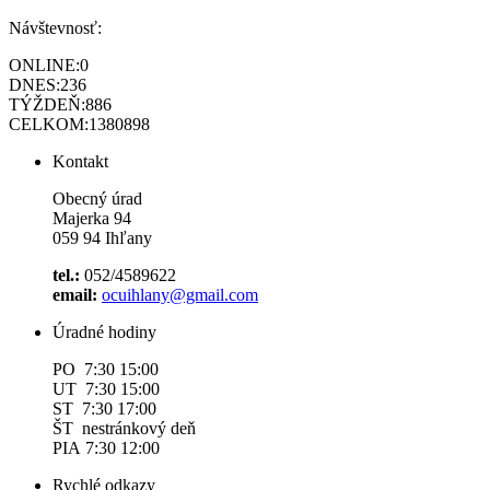
Návštevnosť:
ONLINE:
0
DNES:
236
TÝŽDEŇ:
886
CELKOM:
1380898
Kontakt
Obecný úrad
Majerka 94
059 94 Ihľany
tel.:
052/4589622
email:
ocuihlany@gmail.com
Úradné hodiny
PO 7:30 15:00
UT 7:30 15:00
ST 7:30 17:00
ŠT nestránkový deň
PIA 7:30 12:00
Rychlé odkazy