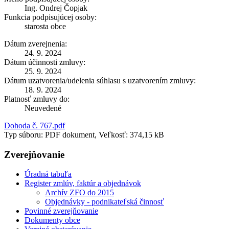
Ing. Ondrej Čopjak
Funkcia podpisujúcej osoby:
starosta obce
Dátum zverejnenia:
24. 9. 2024
Dátum účinnosti zmluvy:
25. 9. 2024
Dátum uzatvorenia/udelenia súhlasu s uzatvorením zmluvy:
18. 9. 2024
Platnosť zmluvy do:
Neuvedené
Dohoda č. 767.pdf
Typ súboru: PDF dokument, Veľkosť: 374,15 kB
Zverejňovanie
Úradná tabuľa
Register zmlúv, faktúr a objednávok
Archív ZFO do 2015
Objednávky - podnikateľská činnosť
Povinné zverejňovanie
Dokumenty obce