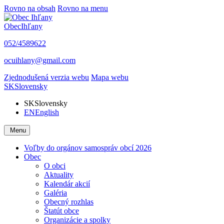
Rovno na obsah
Rovno na menu
Obec
Ihľany
052/4589622
ocuihlany@gmail.com
Zjednodušená verzia webu
Mapa webu
SK
Slovensky
SK
Slovensky
EN
English
Menu
Voľby do orgánov samospráv obcí 2026
Obec
O obci
Aktuality
Kalendár akcií
Galéria
Obecný rozhlas
Štatút obce
Organizácie a spolky