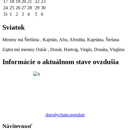
17
18
19
20
21
22
23
24
25
26
27
28
29
30
31
1
2
3
4
5
6
Sviatok
Meniny má
Štefánia
, Kajetán, Afra, Afrodita, Kajetána, Štefana
Zajtra má meniny
Oskár
, Donát, Hartvig, Virgín, Donáta, Virgínia
Informácie o aktuálnom stave ovzdušia
dnesdycham.populair
Návštevnosť