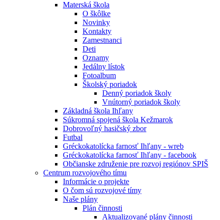
Materská škola
O škôlke
Novinky
Kontakty
Zamestnanci
Deti
Oznamy
Jedálny lístok
Fotoalbum
Školský poriadok
Denný poriadok školy
Vnútorný poriadok školy
Základná škola Ihľany
Súkromná spojená škola Kežmarok
Dobrovoľný hasičský zbor
Futbal
Gréckokatolícka farnosť Ihľany - wreb
Gréckokatolícka farnosť Ihľany - facebook
Občianske združenie pre rozvoj regiónov SPIŠ
Centrum rozvojového tímu
Informácie o projekte
O čom sú rozvojové tímy
Naše plány
Plán činnosti
Aktualizované plány činnosti