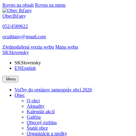
Rovno na obsah
Rovno na menu
Obec
Ihľany
052/4589622
ocuihlany@gmail.com
Zjednodušená verzia webu
Mapa webu
SK
Slovensky
SK
Slovensky
EN
English
Menu
Voľby do orgánov samospráv obcí 2026
Obec
O obci
Aktuality
Kalendár akcií
Galéria
Obecný rozhlas
Štatút obce
Organizácie a spolky