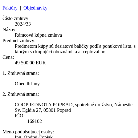
Faktúry
|
Objednávky
Číslo zmluvy:
2024/33
Názov:
Rámcová kúpna zmluva
Predmet zmluvy:
Predmetom kúpy sú desiatové balíčky podľa ponukové listu, s
ktorým sa kupujúci oboznámil a akceptoval ho.
Cena:
49 500,00 EUR
1. Zmluvná strana:
Obec Ihľany
2. Zmluvná strana:
COOP JEDNOTA POPRAD, spotrebné družstvo, Námestie
Sv. Egídia 27, 05801 Poprad
IČO:
169102
Meno podpisujúcej osoby:
Ing. Ondrej Čopjak