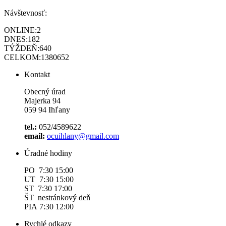
Návštevnosť:
ONLINE:
2
DNES:
182
TÝŽDEŇ:
640
CELKOM:
1380652
Kontakt
Obecný úrad
Majerka 94
059 94 Ihľany
tel.:
052/4589622
email:
ocuihlany@gmail.com
Úradné hodiny
PO 7:30 15:00
UT 7:30 15:00
ST 7:30 17:00
ŠT nestránkový deň
PIA 7:30 12:00
Rychlé odkazy