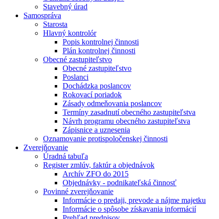
Stavebný úrad
Samospráva
Starosta
Hlavný kontrolór
Popis kontrolnej činnosti
Plán kontrolnej činnosti
Obecné zastupiteľstvo
Obecné zastupiteľstvo
Poslanci
Dochádzka poslancov
Rokovací poriadok
Zásady odmeňovania poslancov
Termíny zasadnutí obecného zastupiteľstva
Návrh programu obecného zastupiteľstva
Zápisnice a uznesenia
Oznamovanie protispoločenskej činnosti
Zverejňovanie
Úradná tabuľa
Register zmlúv, faktúr a objednávok
Archív ZFO do 2015
Objednávky - podnikateľská činnosť
Povinné zverejňovanie
Informácie o predaji, prevode a nájme majetku
Informácie o spôsobe získavania informácií
Prehľad predpisov