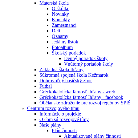
Materská škola
O škôlke
Novinky
Kontakty
Zamestnanci
Deti
Oznamy
Jedálny lístok
Fotoalbum
Školský poriadok
Denný poriadok školy
Vnútorný poriadok školy
Základná škola Ihľany
Súkromná spojená škola Kežmarok
Dobrovoľný hasičský zbor
Futbal
Gréckokatolícka farnosť Ihľany - wreb
Gréckokatolícka farnosť Ihľany - facebook
Občianske združenie pre rozvoj regiónov SPIŠ
Centrum rozvojového tímu
Informácie o projekte
O čom sú rozvojové tímy
Naše plány
Plán činnosti
Aktualizované plány činnosti