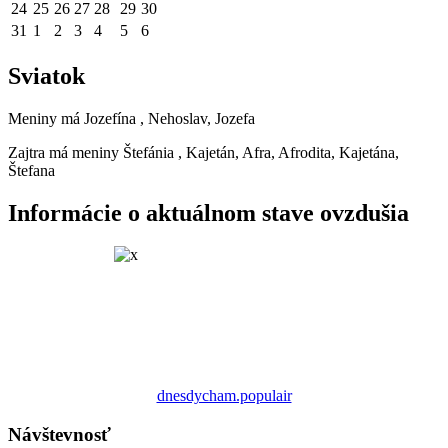
24
25
26
27
28
29
30
31
1
2
3
4
5
6
Sviatok
Meniny má
Jozefína
, Nehoslav, Jozefa
Zajtra má meniny
Štefánia
, Kajetán, Afra, Afrodita, Kajetána,
Štefana
Informácie o aktuálnom stave ovzdušia
dnesdycham.populair
Návštevnosť