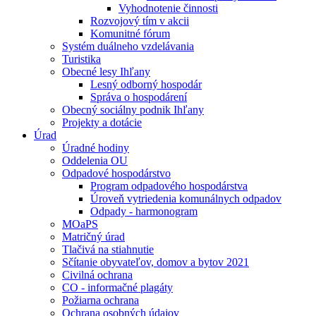
Vyhodnotenie činnosti
Rozvojový tím v akcii
Komunitné fórum
Systém duálneho vzdelávania
Turistika
Obecné lesy Ihľany
Lesný odborný hospodár
Správa o hospodárení
Obecný sociálny podnik Ihľany
Projekty a dotácie
Úrad
Úradné hodiny
Oddelenia OU
Odpadové hospodárstvo
Program odpadového hospodárstva
Úroveň vytriedenia komunálnych odpadov
Odpady - harmonogram
MOaPS
Matričný úrad
Tlačivá na stiahnutie
Sčítanie obyvateľov, domov a bytov 2021
Civilná ochrana
CO - informačné plagáty
Požiarna ochrana
Ochrana osobných údajov