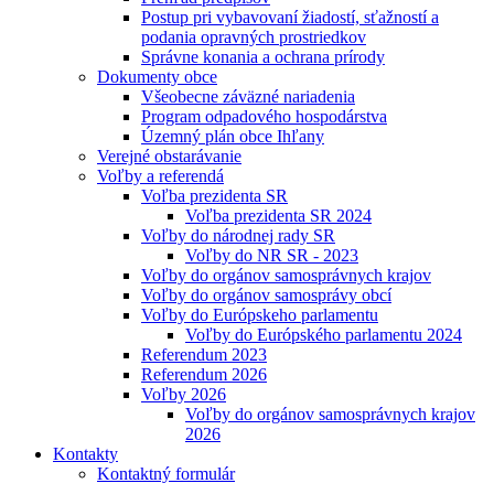
Postup pri vybavovaní žiadostí, sťažností a
podania opravných prostriedkov
Správne konania a ochrana prírody
Dokumenty obce
Všeobecne záväzné nariadenia
Program odpadového hospodárstva
Územný plán obce Ihľany
Verejné obstarávanie
Voľby a referendá
Voľba prezidenta SR
Voľba prezidenta SR 2024
Voľby do národnej rady SR
Voľby do NR SR - 2023
Voľby do orgánov samosprávnych krajov
Voľby do orgánov samosprávy obcí
Voľby do Európskeho parlamentu
Voľby do Európského parlamentu 2024
Referendum 2023
Referendum 2026
Voľby 2026
Voľby do orgánov samosprávnych krajov
2026
Kontakty
Kontaktný formulár