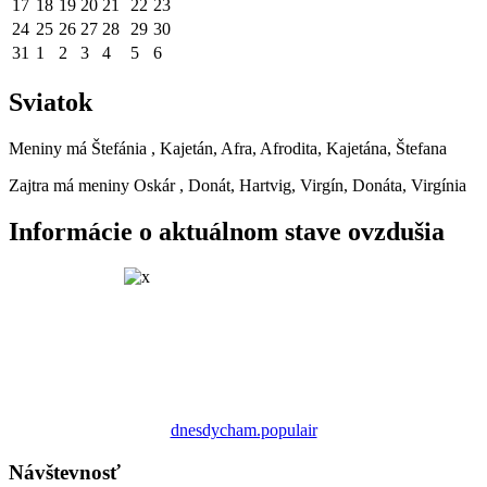
17
18
19
20
21
22
23
24
25
26
27
28
29
30
31
1
2
3
4
5
6
Sviatok
Meniny má
Štefánia
, Kajetán, Afra, Afrodita, Kajetána, Štefana
Zajtra má meniny
Oskár
, Donát, Hartvig, Virgín, Donáta, Virgínia
Informácie o aktuálnom stave ovzdušia
dnesdycham.populair
Návštevnosť