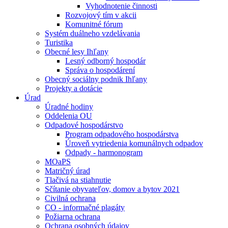
Vyhodnotenie činnosti
Rozvojový tím v akcii
Komunitné fórum
Systém duálneho vzdelávania
Turistika
Obecné lesy Ihľany
Lesný odborný hospodár
Správa o hospodárení
Obecný sociálny podnik Ihľany
Projekty a dotácie
Úrad
Úradné hodiny
Oddelenia OU
Odpadové hospodárstvo
Program odpadového hospodárstva
Úroveň vytriedenia komunálnych odpadov
Odpady - harmonogram
MOaPS
Matričný úrad
Tlačivá na stiahnutie
Sčítanie obyvateľov, domov a bytov 2021
Civilná ochrana
CO - informačné plagáty
Požiarna ochrana
Ochrana osobných údajov