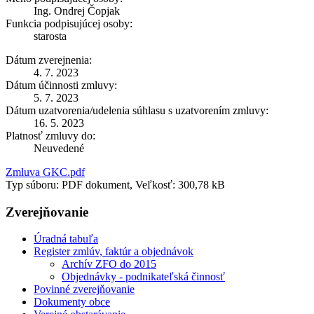
Ing. Ondrej Čopjak
Funkcia podpisujúcej osoby:
starosta
Dátum zverejnenia:
4. 7. 2023
Dátum účinnosti zmluvy:
5. 7. 2023
Dátum uzatvorenia/udelenia súhlasu s uzatvorením zmluvy:
16. 5. 2023
Platnosť zmluvy do:
Neuvedené
Zmluva GKC.pdf
Typ súboru: PDF dokument, Veľkosť: 300,78 kB
Zverejňovanie
Úradná tabuľa
Register zmlúv, faktúr a objednávok
Archív ZFO do 2015
Objednávky - podnikateľská činnosť
Povinné zverejňovanie
Dokumenty obce