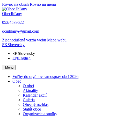
Rovno na obsah
Rovno na menu
Obec
Ihľany
052/4589622
ocuihlany@gmail.com
Zjednodušená verzia webu
Mapa webu
SK
Slovensky
SK
Slovensky
EN
English
Menu
Voľby do orgánov samospráv obcí 2026
Obec
O obci
Aktuality
Kalendár akcií
Galéria
Obecný rozhlas
Štatút obce
Organizácie a spolky