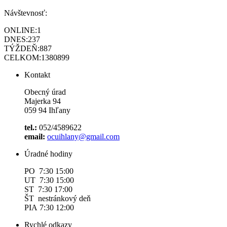
Návštevnosť:
ONLINE:
1
DNES:
237
TÝŽDEŇ:
887
CELKOM:
1380899
Kontakt
Obecný úrad
Majerka 94
059 94 Ihľany
tel.:
052/4589622
email:
ocuihlany@gmail.com
Úradné hodiny
PO 7:30 15:00
UT 7:30 15:00
ST 7:30 17:00
ŠT nestránkový deň
PIA 7:30 12:00
Rychlé odkazy