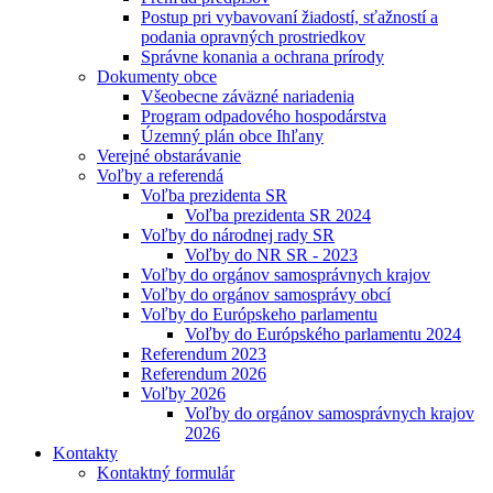
Postup pri vybavovaní žiadostí, sťažností a
podania opravných prostriedkov
Správne konania a ochrana prírody
Dokumenty obce
Všeobecne záväzné nariadenia
Program odpadového hospodárstva
Územný plán obce Ihľany
Verejné obstarávanie
Voľby a referendá
Voľba prezidenta SR
Voľba prezidenta SR 2024
Voľby do národnej rady SR
Voľby do NR SR - 2023
Voľby do orgánov samosprávnych krajov
Voľby do orgánov samosprávy obcí
Voľby do Európskeho parlamentu
Voľby do Európského parlamentu 2024
Referendum 2023
Referendum 2026
Voľby 2026
Voľby do orgánov samosprávnych krajov
2026
Kontakty
Kontaktný formulár