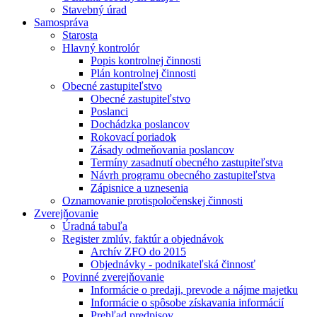
Stavebný úrad
Samospráva
Starosta
Hlavný kontrolór
Popis kontrolnej činnosti
Plán kontrolnej činnosti
Obecné zastupiteľstvo
Obecné zastupiteľstvo
Poslanci
Dochádzka poslancov
Rokovací poriadok
Zásady odmeňovania poslancov
Termíny zasadnutí obecného zastupiteľstva
Návrh programu obecného zastupiteľstva
Zápisnice a uznesenia
Oznamovanie protispoločenskej činnosti
Zverejňovanie
Úradná tabuľa
Register zmlúv, faktúr a objednávok
Archív ZFO do 2015
Objednávky - podnikateľská činnosť
Povinné zverejňovanie
Informácie o predaji, prevode a nájme majetku
Informácie o spôsobe získavania informácií
Prehľad predpisov