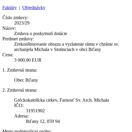
Faktúry
|
Objednávky
Číslo zmluvy:
2023/29
Názov:
Zmluva o poskytnutí dotácie
Predmet zmluvy:
Zrekonštruovanie obrazu a vyzlatenie rámu v chráme sv.
archanjela Michala v Stotinciach v obci Ihľany
Cena:
3 000,00 EUR
1. Zmluvná strana:
Obec Ihľany
2. Zmluvná strana:
Gréckokatolícka cirkev, Farnosť Sv. Arch. Michala
IČO:
31951902
Adresa:
Ihľany 12, 059 94
Meno podpisujúcej osoby: