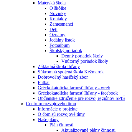
Materská škola
O škôlke
Novinky
Kontakty
Zamestnanci
Deti
Oznamy
Jedálny lístok
Fotoalbum
Školský poriadok
Denný poriadok školy
Vnútorný poriadok školy
Základná škola Ihľany
Súkromná spojená škola Kežmarok
Dobrovoľný hasičský zbor
Futbal
Gréckokatolícka farnosť Ihľany - wreb
Gréckokatolícka farnosť Ihľany - facebook
Občianske združenie pre rozvoj regiónov SPIŠ
Centrum rozvojového tímu
Informácie o projekte
O čom sú rozvojové tímy
Naše plány
Plán činnosti
Aktualizované plány činnosti