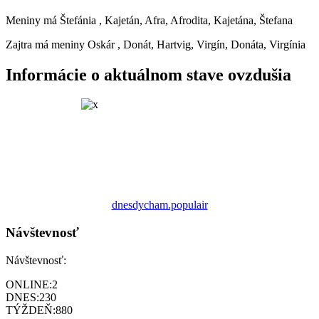
Meniny má
Štefánia
, Kajetán, Afra, Afrodita, Kajetána, Štefana
Zajtra má meniny
Oskár
, Donát, Hartvig, Virgín, Donáta, Virgínia
Informácie o aktuálnom stave ovzdušia
dnesdycham.populair
Návštevnosť
Návštevnosť:
ONLINE:
2
DNES:
230
TÝŽDEŇ:
880