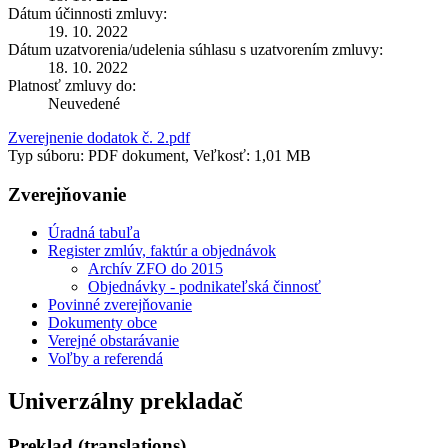
Dátum účinnosti zmluvy:
19. 10. 2022
Dátum uzatvorenia/udelenia súhlasu s uzatvorením zmluvy:
18. 10. 2022
Platnosť zmluvy do:
Neuvedené
Zverejnenie dodatok č. 2.pdf
Typ súboru: PDF dokument, Veľkosť: 1,01 MB
Zverejňovanie
Úradná tabuľa
Register zmlúv, faktúr a objednávok
Archív ZFO do 2015
Objednávky - podnikateľská činnosť
Povinné zverejňovanie
Dokumenty obce
Verejné obstarávanie
Voľby a referendá
Univerzálny prekladač
Preklad (translations)