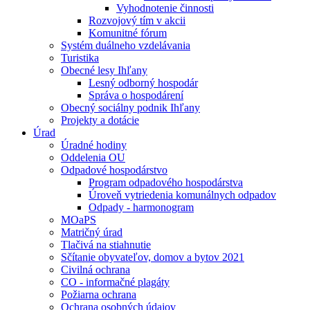
Vyhodnotenie činnosti
Rozvojový tím v akcii
Komunitné fórum
Systém duálneho vzdelávania
Turistika
Obecné lesy Ihľany
Lesný odborný hospodár
Správa o hospodárení
Obecný sociálny podnik Ihľany
Projekty a dotácie
Úrad
Úradné hodiny
Oddelenia OU
Odpadové hospodárstvo
Program odpadového hospodárstva
Úroveň vytriedenia komunálnych odpadov
Odpady - harmonogram
MOaPS
Matričný úrad
Tlačivá na stiahnutie
Sčítanie obyvateľov, domov a bytov 2021
Civilná ochrana
CO - informačné plagáty
Požiarna ochrana
Ochrana osobných údajov