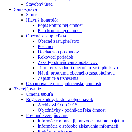
Stavebný úrad
Samospráva
Starosta
Hlavný kontrolór
Popis kontrolnej činnosti
Plán kontrolnej činnosti
Obecné zastupiteľstvo
Obecné zastupiteľstvo
Poslanci
Dochádzka poslancov
Rokovací poriadok
Zásady odmeňovania poslancov
Termíny zasadnutí obecného zastupiteľstva
Návrh programu obecného zastupiteľstva
Zápisnice a uznesenia
Oznamovanie protispoločenskej činnosti
Zverejňovanie
Úradná tabuľa
Register zmlúv, faktúr a objednávok
Archív ZFO do 2015
Objednávky - podnikateľská činnosť
Povinné zverejňovanie
Informácie o predaji, prevode a nájme majetku
Informácie o spôsobe získavania informácií
Prehľad predpisov