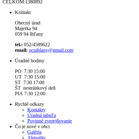
CELKOM:
1380892
Kontakt
Obecný úrad
Majerka 94
059 94 Ihľany
tel.:
052/4589622
email:
ocuihlany@gmail.com
Úradné hodiny
PO 7:30 15:00
UT 7:30 15:00
ST 7:30 17:00
ŠT nestránkový deň
PIA 7:30 12:00
Rychlé odkazy
Kontakty
Úradná tabuľa
Povinné zverejňovanie
Čo je nové v obci
Galéria
Aktuality