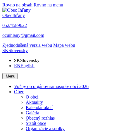
Rovno na obsah
Rovno na menu
Obec
Ihľany
052/4589622
ocuihlany@gmail.com
Zjednodušená verzia webu
Mapa webu
SK
Slovensky
SK
Slovensky
EN
English
Menu
Voľby do orgánov samospráv obcí 2026
Obec
O obci
Aktuality
Kalendár akcií
Galéria
Obecný rozhlas
Štatút obce
Organizácie a spolky