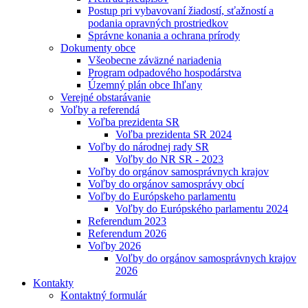
Postup pri vybavovaní žiadostí, sťažností a
podania opravných prostriedkov
Správne konania a ochrana prírody
Dokumenty obce
Všeobecne záväzné nariadenia
Program odpadového hospodárstva
Územný plán obce Ihľany
Verejné obstarávanie
Voľby a referendá
Voľba prezidenta SR
Voľba prezidenta SR 2024
Voľby do národnej rady SR
Voľby do NR SR - 2023
Voľby do orgánov samosprávnych krajov
Voľby do orgánov samosprávy obcí
Voľby do Európskeho parlamentu
Voľby do Európského parlamentu 2024
Referendum 2023
Referendum 2026
Voľby 2026
Voľby do orgánov samosprávnych krajov
2026
Kontakty
Kontaktný formulár