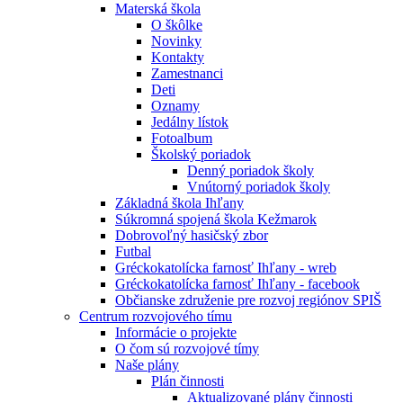
Materská škola
O škôlke
Novinky
Kontakty
Zamestnanci
Deti
Oznamy
Jedálny lístok
Fotoalbum
Školský poriadok
Denný poriadok školy
Vnútorný poriadok školy
Základná škola Ihľany
Súkromná spojená škola Kežmarok
Dobrovoľný hasičský zbor
Futbal
Gréckokatolícka farnosť Ihľany - wreb
Gréckokatolícka farnosť Ihľany - facebook
Občianske združenie pre rozvoj regiónov SPIŠ
Centrum rozvojového tímu
Informácie o projekte
O čom sú rozvojové tímy
Naše plány
Plán činnosti
Aktualizované plány činnosti