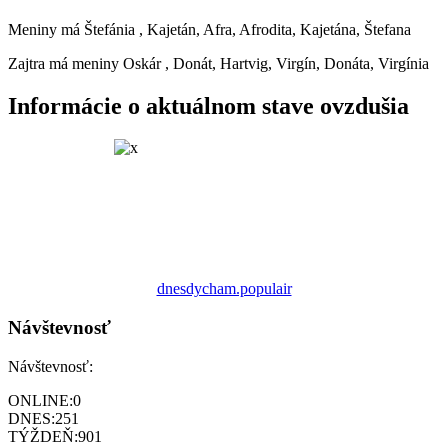
Meniny má
Štefánia
, Kajetán, Afra, Afrodita, Kajetána, Štefana
Zajtra má meniny
Oskár
, Donát, Hartvig, Virgín, Donáta, Virgínia
Informácie o aktuálnom stave ovzdušia
dnesdycham.populair
Návštevnosť
Návštevnosť:
ONLINE:
0
DNES:
251
TÝŽDEŇ:
901