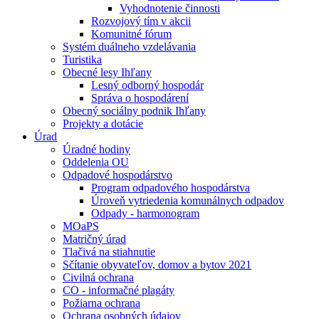
Vyhodnotenie činnosti
Rozvojový tím v akcii
Komunitné fórum
Systém duálneho vzdelávania
Turistika
Obecné lesy Ihľany
Lesný odborný hospodár
Správa o hospodárení
Obecný sociálny podnik Ihľany
Projekty a dotácie
Úrad
Úradné hodiny
Oddelenia OU
Odpadové hospodárstvo
Program odpadového hospodárstva
Úroveň vytriedenia komunálnych odpadov
Odpady - harmonogram
MOaPS
Matričný úrad
Tlačivá na stiahnutie
Sčítanie obyvateľov, domov a bytov 2021
Civilná ochrana
CO - informačné plagáty
Požiarna ochrana
Ochrana osobných údajov