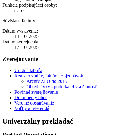
Funkcia podpisujúcej osoby:
starosta
Súvisiace faktúry:
Dátum vystavenia:
13. 10. 2025
Dátum zverejnenia:
17. 10. 2025
Zverejňovanie
Úradná tabuľa
Register zmlúv, faktúr a objednávok
Archív ZFO do 2015
Objednávky - podnikateľská činnosť
Povinné zverejňovanie
Dokumenty obce
Verejné obstarávanie
Voľby a referendá
Univerzálny prekladač
Preklad (translations)