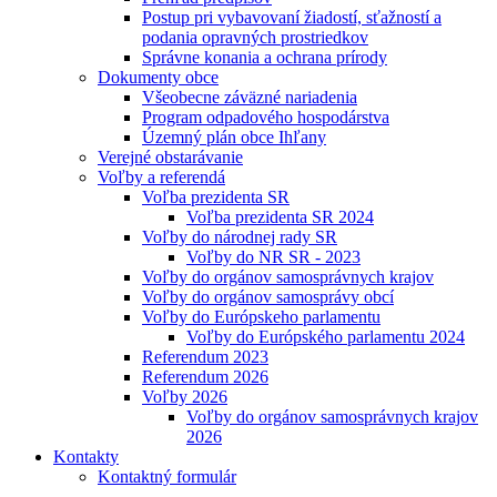
Postup pri vybavovaní žiadostí, sťažností a
podania opravných prostriedkov
Správne konania a ochrana prírody
Dokumenty obce
Všeobecne záväzné nariadenia
Program odpadového hospodárstva
Územný plán obce Ihľany
Verejné obstarávanie
Voľby a referendá
Voľba prezidenta SR
Voľba prezidenta SR 2024
Voľby do národnej rady SR
Voľby do NR SR - 2023
Voľby do orgánov samosprávnych krajov
Voľby do orgánov samosprávy obcí
Voľby do Európskeho parlamentu
Voľby do Európského parlamentu 2024
Referendum 2023
Referendum 2026
Voľby 2026
Voľby do orgánov samosprávnych krajov
2026
Kontakty
Kontaktný formulár