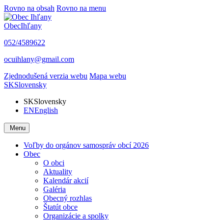
Rovno na obsah
Rovno na menu
Obec
Ihľany
052/4589622
ocuihlany@gmail.com
Zjednodušená verzia webu
Mapa webu
SK
Slovensky
SK
Slovensky
EN
English
Menu
Voľby do orgánov samospráv obcí 2026
Obec
O obci
Aktuality
Kalendár akcií
Galéria
Obecný rozhlas
Štatút obce
Organizácie a spolky