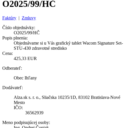
O2025/99/HČ
Faktúry
|
Zmluvy
Číslo objednávky:
O2025/99/HČ
Popis plnenia:
Objednávame si u Vás grafický tablet Wacom Signature Set-
STU-430 zdravotné stredisko
Cena:
425,33 EUR
Odberateľ:
Obec Ihľany
Dodávateľ:
Alza.sk s. r. o., Sliačska 10235/1D, 83102 Bratislava-Nové
Mesto
IČO:
36562939
Meno podpisujúcej osoby:
Ing. Ondrej Čopjak