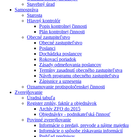
Stavebný úrad
Samospráva
Starosta
Hlavný kontrolór
Popis kontrolnej činnosti
Plán kontrolnej činnosti
Obecné zastupiteľstvo
Obecné zastupiteľstvo
Poslanci
Dochádzka poslancov
Rokovací poriadok
Zásady odmeňovania poslancov
Termíny zasadnutí obecného zastupiteľstva
Návrh programu obecného zastupiteľstva
Zápisnice a uznesenia
Oznamovanie protispoločenskej činnosti
Zverejňovanie
Úradná tabuľa
Register zmlúv, faktúr a objednávok
Archív ZFO do 2015
Objednávky - podnikateľská činnosť
Povinné zverejňovanie
Informácie o predaji, prevode a nájme majetku
Informácie o spôsobe získavania informácií
Prehľad predpisov