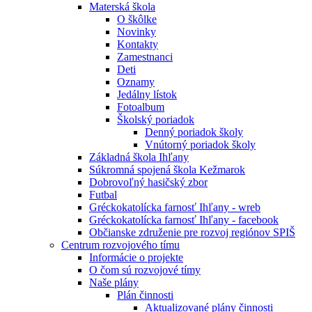
Materská škola
O škôlke
Novinky
Kontakty
Zamestnanci
Deti
Oznamy
Jedálny lístok
Fotoalbum
Školský poriadok
Denný poriadok školy
Vnútorný poriadok školy
Základná škola Ihľany
Súkromná spojená škola Kežmarok
Dobrovoľný hasičský zbor
Futbal
Gréckokatolícka farnosť Ihľany - wreb
Gréckokatolícka farnosť Ihľany - facebook
Občianske združenie pre rozvoj regiónov SPIŠ
Centrum rozvojového tímu
Informácie o projekte
O čom sú rozvojové tímy
Naše plány
Plán činnosti
Aktualizované plány činnosti