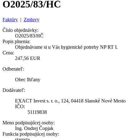
O2025/83/HČ
Faktúry
|
Zmluvy
Číslo objednávky:
O2025/83/HČ
Popis plnenia:
Objednávame si u Vás hygienické potreby NP RT I.
Cena:
247,56 EUR
Odberateľ:
Obec Ihľany
Dodávateľ:
EXACT Invest s. r. o., 124, 04418 Slanské Nové Mesto
IČO:
51119838
Meno podpisujúcej osoby:
Ing. Ondrej Čopjak
Funkcia podpisujúcej osoby:
starosta