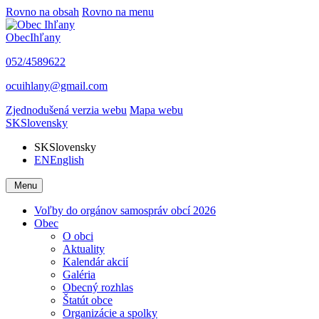
Rovno na obsah
Rovno na menu
Obec
Ihľany
052/4589622
ocuihlany@gmail.com
Zjednodušená verzia webu
Mapa webu
SK
Slovensky
SK
Slovensky
EN
English
Menu
Voľby do orgánov samospráv obcí 2026
Obec
O obci
Aktuality
Kalendár akcií
Galéria
Obecný rozhlas
Štatút obce
Organizácie a spolky