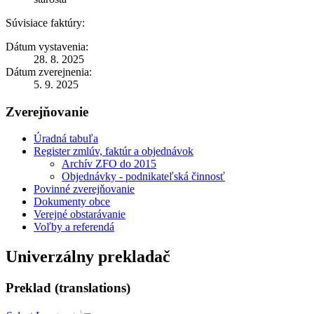
Súvisiace faktúry:
Dátum vystavenia:
28. 8. 2025
Dátum zverejnenia:
5. 9. 2025
Zverejňovanie
Úradná tabuľa
Register zmlúv, faktúr a objednávok
Archív ZFO do 2015
Objednávky - podnikateľská činnosť
Povinné zverejňovanie
Dokumenty obce
Verejné obstarávanie
Voľby a referendá
Univerzálny prekladač
Preklad (translations)