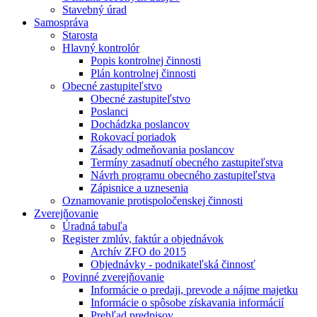
Stavebný úrad
Samospráva
Starosta
Hlavný kontrolór
Popis kontrolnej činnosti
Plán kontrolnej činnosti
Obecné zastupiteľstvo
Obecné zastupiteľstvo
Poslanci
Dochádzka poslancov
Rokovací poriadok
Zásady odmeňovania poslancov
Termíny zasadnutí obecného zastupiteľstva
Návrh programu obecného zastupiteľstva
Zápisnice a uznesenia
Oznamovanie protispoločenskej činnosti
Zverejňovanie
Úradná tabuľa
Register zmlúv, faktúr a objednávok
Archív ZFO do 2015
Objednávky - podnikateľská činnosť
Povinné zverejňovanie
Informácie o predaji, prevode a nájme majetku
Informácie o spôsobe získavania informácií
Prehľad predpisov