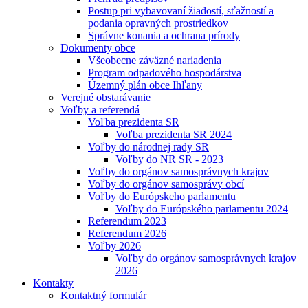
Postup pri vybavovaní žiadostí, sťažností a
podania opravných prostriedkov
Správne konania a ochrana prírody
Dokumenty obce
Všeobecne záväzné nariadenia
Program odpadového hospodárstva
Územný plán obce Ihľany
Verejné obstarávanie
Voľby a referendá
Voľba prezidenta SR
Voľba prezidenta SR 2024
Voľby do národnej rady SR
Voľby do NR SR - 2023
Voľby do orgánov samosprávnych krajov
Voľby do orgánov samosprávy obcí
Voľby do Európskeho parlamentu
Voľby do Európského parlamentu 2024
Referendum 2023
Referendum 2026
Voľby 2026
Voľby do orgánov samosprávnych krajov
2026
Kontakty
Kontaktný formulár