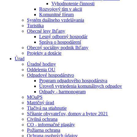
Vyhodnotenie činnosti
Rozvojový tím v akcii
Komunitné fórum
Systém duálneho vzdelávania
Turistika
Obecné lesy Ihľany
Lesný odborný hospodár
Správa o hospodárení
Obecný sociálny podnik Ihľany
Projekty a dotácie
Úrad
Úradné hodiny
Oddelenia OU
Odpadové hospodárstvo
Program odpadového hospodárstva
Úroveň vytriedenia komunálnych odpadov
Odpady - harmonogram
MOaPS
Matričný úrad
Tlačivá na stiahnutie
Sčítanie obyvateľov, domov a bytov 2021
Civilná ochrana
CO - informačné plagáty
Požiarna ochrana
Ochrana osobných údajov