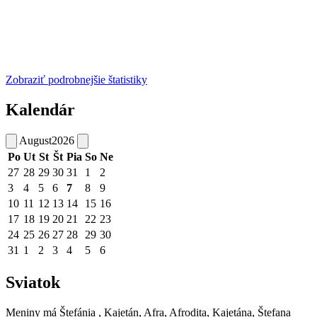
Zobraziť podrobnejšie štatistiky
Kalendár
August
2026
Po
Ut
St
Št
Pia
So
Ne
27
28
29
30
31
1
2
3
4
5
6
7
8
9
10
11
12
13
14
15
16
17
18
19
20
21
22
23
24
25
26
27
28
29
30
31
1
2
3
4
5
6
Sviatok
Meniny má
Štefánia
, Kajetán, Afra, Afrodita, Kajetána, Štefana