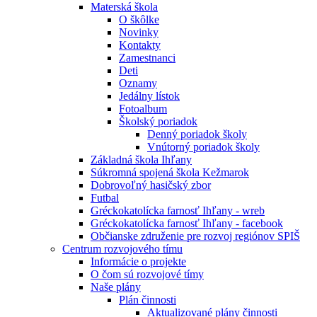
Materská škola
O škôlke
Novinky
Kontakty
Zamestnanci
Deti
Oznamy
Jedálny lístok
Fotoalbum
Školský poriadok
Denný poriadok školy
Vnútorný poriadok školy
Základná škola Ihľany
Súkromná spojená škola Kežmarok
Dobrovoľný hasičský zbor
Futbal
Gréckokatolícka farnosť Ihľany - wreb
Gréckokatolícka farnosť Ihľany - facebook
Občianske združenie pre rozvoj regiónov SPIŠ
Centrum rozvojového tímu
Informácie o projekte
O čom sú rozvojové tímy
Naše plány
Plán činnosti
Aktualizované plány činnosti