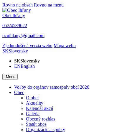
Rovno na obsah
Rovno na menu
Obec
Ihľany
052/4589622
ocuihlany@gmail.com
Zjednodušená verzia webu
Mapa webu
SK
Slovensky
SK
Slovensky
EN
English
Menu
Voľby do orgánov samospráv obcí 2026
Obec
O obci
Aktuality
Kalendár akcií
Galéria
Obecný rozhlas
Štatút obce
Organizácie a spolky