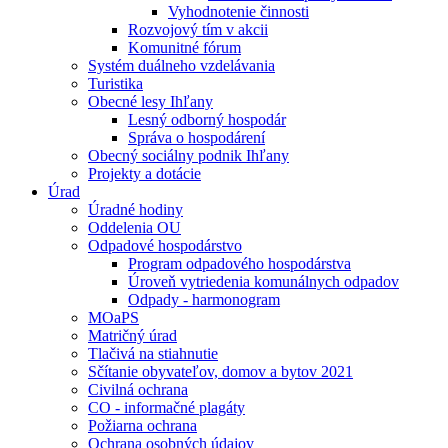
Vyhodnotenie činnosti
Rozvojový tím v akcii
Komunitné fórum
Systém duálneho vzdelávania
Turistika
Obecné lesy Ihľany
Lesný odborný hospodár
Správa o hospodárení
Obecný sociálny podnik Ihľany
Projekty a dotácie
Úrad
Úradné hodiny
Oddelenia OU
Odpadové hospodárstvo
Program odpadového hospodárstva
Úroveň vytriedenia komunálnych odpadov
Odpady - harmonogram
MOaPS
Matričný úrad
Tlačivá na stiahnutie
Sčítanie obyvateľov, domov a bytov 2021
Civilná ochrana
CO - informačné plagáty
Požiarna ochrana
Ochrana osobných údajov