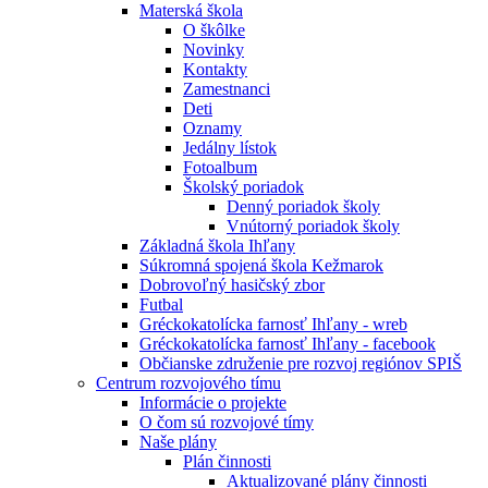
Materská škola
O škôlke
Novinky
Kontakty
Zamestnanci
Deti
Oznamy
Jedálny lístok
Fotoalbum
Školský poriadok
Denný poriadok školy
Vnútorný poriadok školy
Základná škola Ihľany
Súkromná spojená škola Kežmarok
Dobrovoľný hasičský zbor
Futbal
Gréckokatolícka farnosť Ihľany - wreb
Gréckokatolícka farnosť Ihľany - facebook
Občianske združenie pre rozvoj regiónov SPIŠ
Centrum rozvojového tímu
Informácie o projekte
O čom sú rozvojové tímy
Naše plány
Plán činnosti
Aktualizované plány činnosti