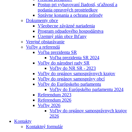
Postup pri vybavovaní žiadostí, sťažností a
podania opravných prostriedkov
Správne konania a ochrana prírody
Dokumenty obce
Všeobecne záväzné nariadenia
Program odpadového hospodárstva
Územný plán obce Ihľany
Verejné obstarávanie
Voľby a referendá
Voľba prezidenta SR
Voľba prezidenta SR 2024
Voľby do národnej rady SR
Voľby do NR SR - 2023
Voľby do orgánov samosprávnych krajov
Voľby do orgánov samosprávy obcí
Voľby do Európskeho parlamentu
Voľby do Európského parlamentu 2024
Referendum 2023
Referendum 2026
Voľby 2026
Voľby do orgánov samosprávnych krajov
2026
Kontakty
Kontaktný formulár