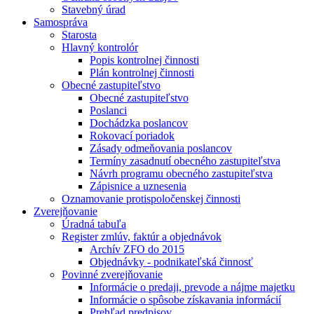
Stavebný úrad
Samospráva
Starosta
Hlavný kontrolór
Popis kontrolnej činnosti
Plán kontrolnej činnosti
Obecné zastupiteľstvo
Obecné zastupiteľstvo
Poslanci
Dochádzka poslancov
Rokovací poriadok
Zásady odmeňovania poslancov
Termíny zasadnutí obecného zastupiteľstva
Návrh programu obecného zastupiteľstva
Zápisnice a uznesenia
Oznamovanie protispoločenskej činnosti
Zverejňovanie
Úradná tabuľa
Register zmlúv, faktúr a objednávok
Archív ZFO do 2015
Objednávky - podnikateľská činnosť
Povinné zverejňovanie
Informácie o predaji, prevode a nájme majetku
Informácie o spôsobe získavania informácií
Prehľad predpisov