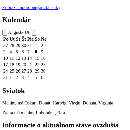
Zobraziť podrobnejšie štatistiky
Kalendár
August
2026
Po
Ut
St
Št
Pia
So
Ne
27
28
29
30
31
1
2
3
4
5
6
7
8
9
10
11
12
13
14
15
16
17
18
19
20
21
22
23
24
25
26
27
28
29
30
31
1
2
3
4
5
6
Sviatok
Meniny má
Oskár
, Donát, Hartvig, Virgín, Donáta, Virgínia
Zajtra má meniny
Ľubomíra
, Rastic
Informácie o aktuálnom stave ovzdušia