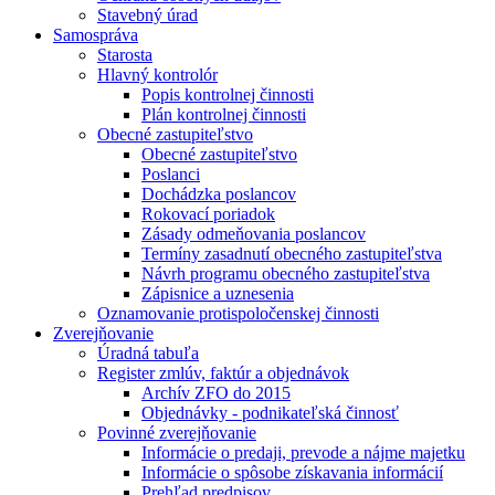
Stavebný úrad
Samospráva
Starosta
Hlavný kontrolór
Popis kontrolnej činnosti
Plán kontrolnej činnosti
Obecné zastupiteľstvo
Obecné zastupiteľstvo
Poslanci
Dochádzka poslancov
Rokovací poriadok
Zásady odmeňovania poslancov
Termíny zasadnutí obecného zastupiteľstva
Návrh programu obecného zastupiteľstva
Zápisnice a uznesenia
Oznamovanie protispoločenskej činnosti
Zverejňovanie
Úradná tabuľa
Register zmlúv, faktúr a objednávok
Archív ZFO do 2015
Objednávky - podnikateľská činnosť
Povinné zverejňovanie
Informácie o predaji, prevode a nájme majetku
Informácie o spôsobe získavania informácií
Prehľad predpisov