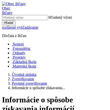
Obec
Ihľany
Hľadaný výraz
Hľadať
rozšírené vyhľadávanie
Divčata z Ihľan
Seniori
Fotogaléria
Odpady
Projekty
Základná škola
Materská škola
Úvodná stránka
Zverejňovanie
Povinné zverejňovanie
Informácie o spôsobe získavania...
Informácie o spôsobe
získavania informácií