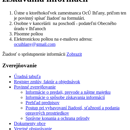
Ústne u ktoréhokoľvek zamestnanca OcÚ Ihľany, pričom ten
je povinný spísať žiadosť na formulári.
Osobne v kancelárii na poschodí - podateľni Obecného
úradu v Ihľanoch
Písomne poštou
Elektronickou poštou na e-mailovu adresu:
ocuihlany@gmail.com
Žiadosť o sprístupnenie informácii
Zobrazit
Zverejňovanie
Úradná tabuľa
Register zmlúv, faktúr a objednávok
Povinné zverejňovanie
Informácie o predaji, prevode a nájme majetku
Informácie o spôsobe získavania informácií
Prehľad predpisov
Postup pri vybavovaní žiadostí, sťažností a podania
opravných prostriedkov
Správne konania a ochrana prírody
Dokumenty obce
Verejné obstarávanie