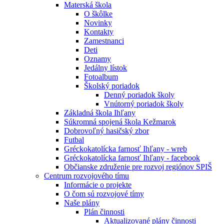
Materská škola
O škôlke
Novinky
Kontakty
Zamestnanci
Deti
Oznamy
Jedálny lístok
Fotoalbum
Školský poriadok
Denný poriadok školy
Vnútorný poriadok školy
Základná škola Ihľany
Súkromná spojená škola Kežmarok
Dobrovoľný hasičský zbor
Futbal
Gréckokatolícka farnosť Ihľany - wreb
Gréckokatolícka farnosť Ihľany - facebook
Občianske združenie pre rozvoj regiónov SPIŠ
Centrum rozvojového tímu
Informácie o projekte
O čom sú rozvojové tímy
Naše plány
Plán činnosti
Aktualizované plány činnosti