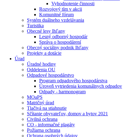
Vyhodnotenie činnosti
Rozvojový tím v akcii
Komunitné fórum
Systém duálneho vzdelávania
Turistika
Obecné lesy Ihľany
Lesný odborný hospodár
Správa o hospodárení
Obecný sociálny podnik Ihľany
Projekty a dotácie
Úrad
Úradné hodiny
Oddelenia OU
Odpadové hospodárstvo
Program odpadového hospodárstva
Úroveň vytriedenia komunálnych odpadov
Odpady - harmonogram
MOaPS
Matričný úrad
Tlačivá na stiahnutie
Sčítanie obyvateľov, domov a bytov 2021
Civilná ochrana
CO - informačné plagáty
Požiarna ochrana
Ochrana osobných údajov