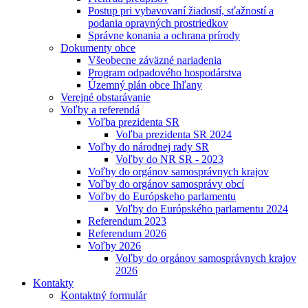
Postup pri vybavovaní žiadostí, sťažností a
podania opravných prostriedkov
Správne konania a ochrana prírody
Dokumenty obce
Všeobecne záväzné nariadenia
Program odpadového hospodárstva
Územný plán obce Ihľany
Verejné obstarávanie
Voľby a referendá
Voľba prezidenta SR
Voľba prezidenta SR 2024
Voľby do národnej rady SR
Voľby do NR SR - 2023
Voľby do orgánov samosprávnych krajov
Voľby do orgánov samosprávy obcí
Voľby do Európskeho parlamentu
Voľby do Európského parlamentu 2024
Referendum 2023
Referendum 2026
Voľby 2026
Voľby do orgánov samosprávnych krajov
2026
Kontakty
Kontaktný formulár