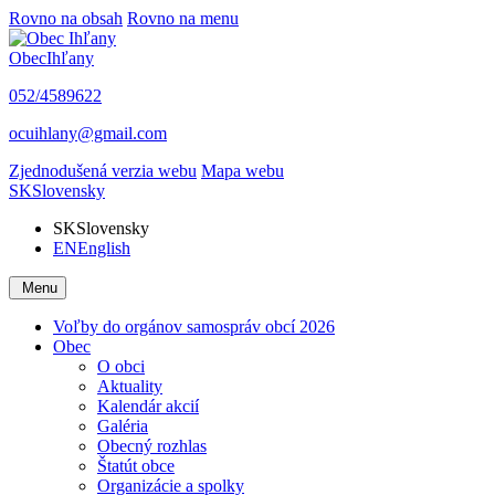
Rovno na obsah
Rovno na menu
Obec
Ihľany
052/4589622
ocuihlany@gmail.com
Zjednodušená verzia webu
Mapa webu
SK
Slovensky
SK
Slovensky
EN
English
Menu
Voľby do orgánov samospráv obcí 2026
Obec
O obci
Aktuality
Kalendár akcií
Galéria
Obecný rozhlas
Štatút obce
Organizácie a spolky