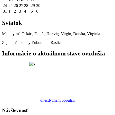
24
25
26
27
28
29
30
31
1
2
3
4
5
6
Sviatok
Meniny má
Oskár
, Donát, Hartvig, Virgín, Donáta, Virgínia
Zajtra má meniny
Ľubomíra
, Rastic
Informácie o aktuálnom stave ovzdušia
dnesdycham.populair
Návštevnosť