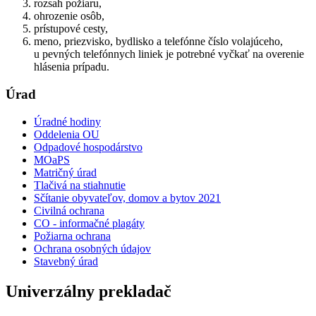
rozsah požiaru,
ohrozenie osôb,
prístupové cesty,
meno, priezvisko, bydlisko a telefónne číslo volajúceho,
u pevných telefónnych liniek je potrebné vyčkať na overenie
hlásenia prípadu.
Úrad
Úradné hodiny
Oddelenia OU
Odpadové hospodárstvo
MOaPS
Matričný úrad
Tlačivá na stiahnutie
Sčítanie obyvateľov, domov a bytov 2021
Civilná ochrana
CO - informačné plagáty
Požiarna ochrana
Ochrana osobných údajov
Stavebný úrad
Univerzálny prekladač