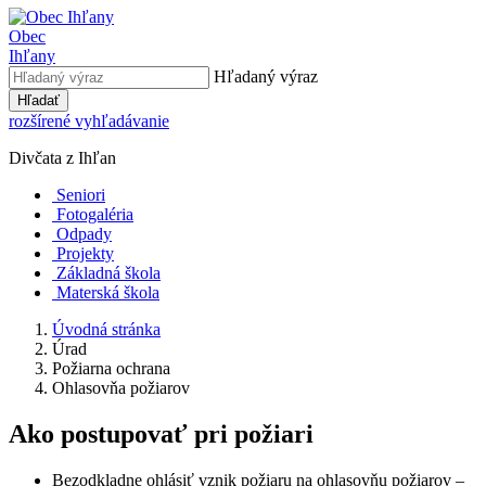
Obec
Ihľany
Hľadaný výraz
Hľadať
rozšírené vyhľadávanie
Divčata z Ihľan
Seniori
Fotogaléria
Odpady
Projekty
Základná škola
Materská škola
Úvodná stránka
Úrad
Požiarna ochrana
Ohlasovňa požiarov
Ako postupovať pri požiari
Bezodkladne ohlásiť vznik požiaru na ohlasovňu požiarov –