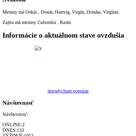
Meniny má
Oskár
, Donát, Hartvig, Virgín, Donáta, Virgínia
Zajtra má meniny
Ľubomíra
, Rastic
Informácie o aktuálnom stave ovzdušia
dnesdycham.populair
Návštevnosť
Návštevnosť:
ONLINE:
2
DNES:
133
TÝŽDEŇ:
1052