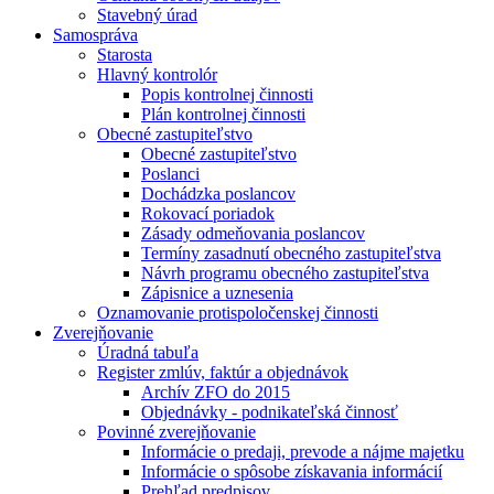
Stavebný úrad
Samospráva
Starosta
Hlavný kontrolór
Popis kontrolnej činnosti
Plán kontrolnej činnosti
Obecné zastupiteľstvo
Obecné zastupiteľstvo
Poslanci
Dochádzka poslancov
Rokovací poriadok
Zásady odmeňovania poslancov
Termíny zasadnutí obecného zastupiteľstva
Návrh programu obecného zastupiteľstva
Zápisnice a uznesenia
Oznamovanie protispoločenskej činnosti
Zverejňovanie
Úradná tabuľa
Register zmlúv, faktúr a objednávok
Archív ZFO do 2015
Objednávky - podnikateľská činnosť
Povinné zverejňovanie
Informácie o predaji, prevode a nájme majetku
Informácie o spôsobe získavania informácií
Prehľad predpisov