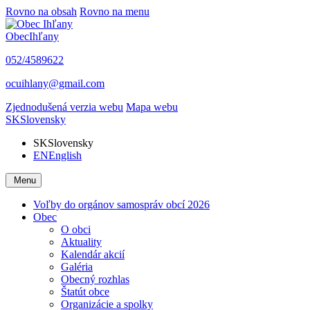
Rovno na obsah
Rovno na menu
Obec
Ihľany
052/4589622
ocuihlany@gmail.com
Zjednodušená verzia webu
Mapa webu
SK
Slovensky
SK
Slovensky
EN
English
Menu
Voľby do orgánov samospráv obcí 2026
Obec
O obci
Aktuality
Kalendár akcií
Galéria
Obecný rozhlas
Štatút obce
Organizácie a spolky