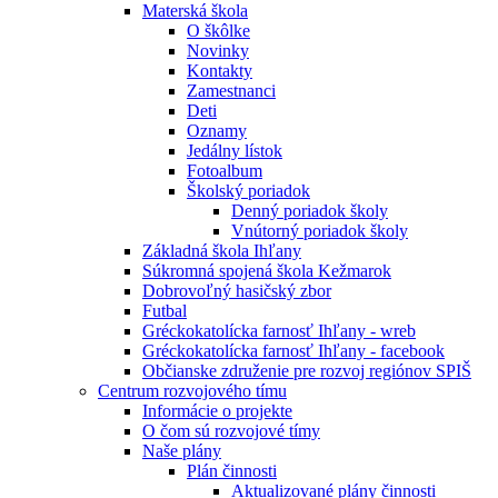
Materská škola
O škôlke
Novinky
Kontakty
Zamestnanci
Deti
Oznamy
Jedálny lístok
Fotoalbum
Školský poriadok
Denný poriadok školy
Vnútorný poriadok školy
Základná škola Ihľany
Súkromná spojená škola Kežmarok
Dobrovoľný hasičský zbor
Futbal
Gréckokatolícka farnosť Ihľany - wreb
Gréckokatolícka farnosť Ihľany - facebook
Občianske združenie pre rozvoj regiónov SPIŠ
Centrum rozvojového tímu
Informácie o projekte
O čom sú rozvojové tímy
Naše plány
Plán činnosti
Aktualizované plány činnosti