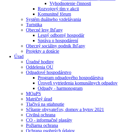
Vyhodnotenie činnosti
Rozvojový tím v akcii
Komunitné fórum
Systém duálneho vzdelávania
Turistika
Obecné lesy Ihľany
Lesný odborný hospodár
Správa o hospodárení
Obecný sociálny podnik Ihľany
Projekty a dotácie
Úrad
Úradné hodiny
Oddelenia OU
Odpadové hospodárstvo
Program odpadového hospodárstva
Úroveň vytriedenia komunálnych odpadov
Odpady - harmonogram
MOaPS
Matričný úrad
Tlačivá na stiahnutie
Sčítanie obyvateľov, domov a bytov 2021
Civilná ochrana
CO - informačné plagáty
Požiarna ochrana
Ochrana osobných údajov