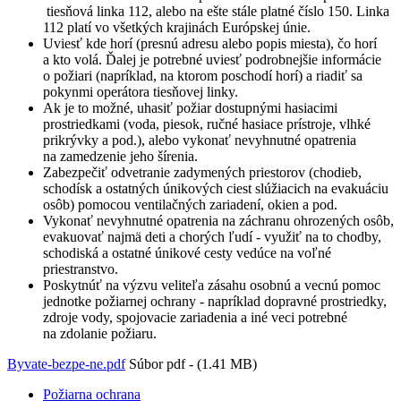
tiesňová linka 112, alebo na ešte stále platné číslo 150. Linka
112 platí vo všetkých krajinách Európskej únie.
Uviesť kde horí (presnú adresu alebo popis miesta), čo horí
a kto volá. Ďalej je potrebné uviesť podrobnejšie informácie
o požiari (napríklad, na ktorom poschodí horí) a riadiť sa
pokynmi operátora tiesňovej linky.
Ak je to možné, uhasiť požiar dostupnými hasiacimi
prostriedkami (voda, piesok, ručné hasiace prístroje, vlhké
prikrývky a pod.), alebo vykonať nevyhnutné opatrenia
na zamedzenie jeho šírenia.
Zabezpečiť odvetranie zadymených priestorov (chodieb,
schodísk a ostatných únikových ciest slúžiacich na evakuáciu
osôb) pomocou ventilačných zariadení, okien a pod.
Vykonať nevyhnutné opatrenia na záchranu ohrozených osôb,
evakuovať najmä deti a chorých ľudí - využiť na to chodby,
schodiská a ostatné únikové cesty vedúce na voľné
priestranstvo.
Poskytnúť na výzvu veliteľa zásahu osobnú a vecnú pomoc
jednotke požiarnej ochrany - napríklad dopravné prostriedky,
zdroje vody, spojovacie zariadenia a iné veci potrebné
na zdolanie požiaru.
Byvate-bezpe-ne.pdf
Súbor pdf - (1.41 MB)
Požiarna ochrana