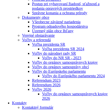
Postup pri vybavovaní žiadostí, sťažností a
podania opravných prostriedkov
Správne konania a ochrana prírody
Dokumenty obce
Všeobecne záväzné nariadenia
Program odpadového hospodárstva
Územný plán obce Ihľany
Verejné obstarávanie
Voľby a referendá
Voľba prezidenta SR
Voľba prezidenta SR 2024
Voľby do národnej rady SR
Voľby do NR SR - 2023
Voľby do orgánov samosprávnych krajov
Voľby do orgánov samosprávy obcí
Voľby do Európskeho parlamentu
Voľby do Európského parlamentu 2024
Referendum 2023
Referendum 2026
Voľby 2026
Voľby do orgánov samosprávnych krajov
2026
Kontakty
Kontaktný formulár