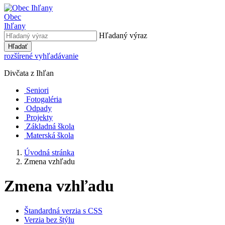
Obec
Ihľany
Hľadaný výraz
Hľadať
rozšírené vyhľadávanie
Divčata z Ihľan
Seniori
Fotogaléria
Odpady
Projekty
Základná škola
Materská škola
Úvodná stránka
Zmena vzhľadu
Zmena vzhľadu
Štandardná verzia s CSS
Verzia bez štýlu