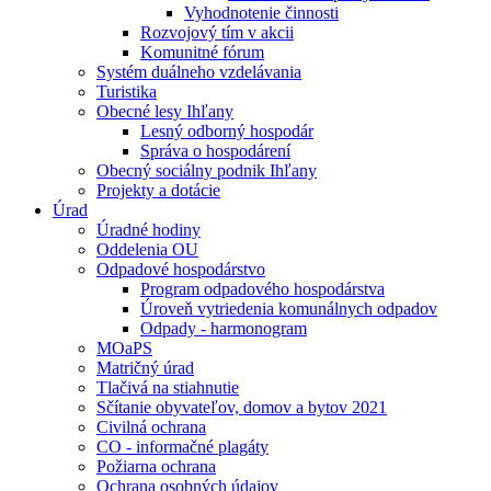
Vyhodnotenie činnosti
Rozvojový tím v akcii
Komunitné fórum
Systém duálneho vzdelávania
Turistika
Obecné lesy Ihľany
Lesný odborný hospodár
Správa o hospodárení
Obecný sociálny podnik Ihľany
Projekty a dotácie
Úrad
Úradné hodiny
Oddelenia OU
Odpadové hospodárstvo
Program odpadového hospodárstva
Úroveň vytriedenia komunálnych odpadov
Odpady - harmonogram
MOaPS
Matričný úrad
Tlačivá na stiahnutie
Sčítanie obyvateľov, domov a bytov 2021
Civilná ochrana
CO - informačné plagáty
Požiarna ochrana
Ochrana osobných údajov