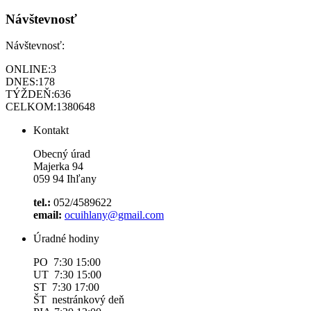
Návštevnosť
Návštevnosť:
ONLINE:
3
DNES:
178
TÝŽDEŇ:
636
CELKOM:
1380648
Kontakt
Obecný úrad
Majerka 94
059 94 Ihľany
tel.:
052/4589622
email:
ocuihlany@gmail.com
Úradné hodiny
PO 7:30 15:00
UT 7:30 15:00
ST 7:30 17:00
ŠT nestránkový deň