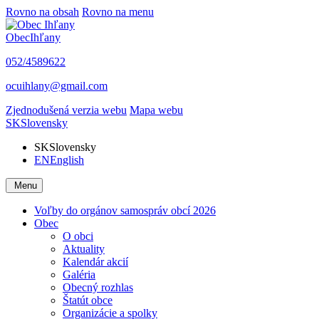
Rovno na obsah
Rovno na menu
Obec
Ihľany
052/4589622
ocuihlany@gmail.com
Zjednodušená verzia webu
Mapa webu
SK
Slovensky
SK
Slovensky
EN
English
Menu
Voľby do orgánov samospráv obcí 2026
Obec
O obci
Aktuality
Kalendár akcií
Galéria
Obecný rozhlas
Štatút obce
Organizácie a spolky