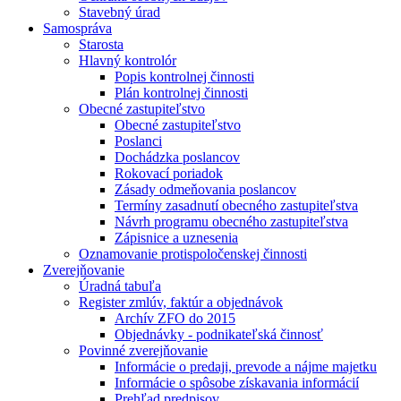
Stavebný úrad
Samospráva
Starosta
Hlavný kontrolór
Popis kontrolnej činnosti
Plán kontrolnej činnosti
Obecné zastupiteľstvo
Obecné zastupiteľstvo
Poslanci
Dochádzka poslancov
Rokovací poriadok
Zásady odmeňovania poslancov
Termíny zasadnutí obecného zastupiteľstva
Návrh programu obecného zastupiteľstva
Zápisnice a uznesenia
Oznamovanie protispoločenskej činnosti
Zverejňovanie
Úradná tabuľa
Register zmlúv, faktúr a objednávok
Archív ZFO do 2015
Objednávky - podnikateľská činnosť
Povinné zverejňovanie
Informácie o predaji, prevode a nájme majetku
Informácie o spôsobe získavania informácií
Prehľad predpisov