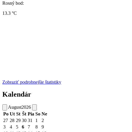
Rosný bod:
13.3 °C
Zobraziť podrobnejšie štatistiky
Kalendár
August
2026
Po
Ut
St
Št
Pia
So
Ne
27
28
29
30
31
1
2
3
4
5
6
7
8
9