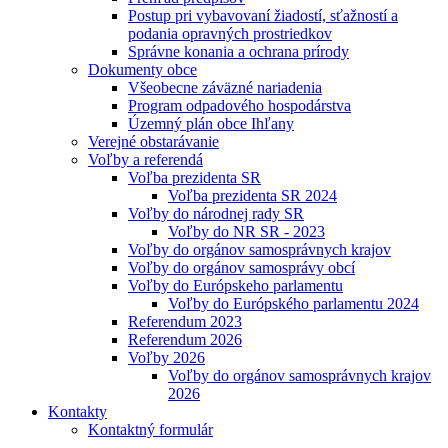
Postup pri vybavovaní žiadostí, sťažností a
podania opravných prostriedkov
Správne konania a ochrana prírody
Dokumenty obce
Všeobecne záväzné nariadenia
Program odpadového hospodárstva
Územný plán obce Ihľany
Verejné obstarávanie
Voľby a referendá
Voľba prezidenta SR
Voľba prezidenta SR 2024
Voľby do národnej rady SR
Voľby do NR SR - 2023
Voľby do orgánov samosprávnych krajov
Voľby do orgánov samosprávy obcí
Voľby do Európskeho parlamentu
Voľby do Európského parlamentu 2024
Referendum 2023
Referendum 2026
Voľby 2026
Voľby do orgánov samosprávnych krajov
2026
Kontakty
Kontaktný formulár