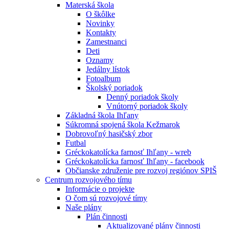
Materská škola
O škôlke
Novinky
Kontakty
Zamestnanci
Deti
Oznamy
Jedálny lístok
Fotoalbum
Školský poriadok
Denný poriadok školy
Vnútorný poriadok školy
Základná škola Ihľany
Súkromná spojená škola Kežmarok
Dobrovoľný hasičský zbor
Futbal
Gréckokatolícka farnosť Ihľany - wreb
Gréckokatolícka farnosť Ihľany - facebook
Občianske združenie pre rozvoj regiónov SPIŠ
Centrum rozvojového tímu
Informácie o projekte
O čom sú rozvojové tímy
Naše plány
Plán činnosti
Aktualizované plány činnosti