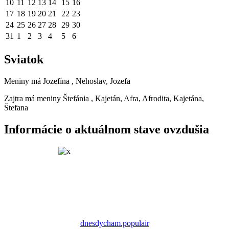
10
11
12
13
14
15
16
17
18
19
20
21
22
23
24
25
26
27
28
29
30
31
1
2
3
4
5
6
Sviatok
Meniny má
Jozefína
, Nehoslav, Jozefa
Zajtra má meniny
Štefánia
, Kajetán, Afra, Afrodita, Kajetána,
Štefana
Informácie o aktuálnom stave ovzdušia
dnesdycham.populair