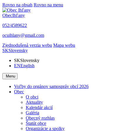
Rovno na obsah
Rovno na menu
Obec
Ihľany
052/4589622
ocuihlany@gmail.com
Zjednodušená verzia webu
Mapa webu
SK
Slovensky
SK
Slovensky
EN
English
Menu
Voľby do orgánov samospráv obcí 2026
Obec
O obci
Aktuality
Kalendár akcií
Galéria
Obecný rozhlas
Štatút obce
Organizácie a spolky