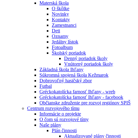
Materská škola
O škôlke
Novinky
Kontakty
Zamestnanci
Deti
Oznamy
Jedálny lístok
Fotoalbum
Školský poriadok
Denný poriadok školy
Vnútorný poriadok školy
Základná škola Ihľany
Súkromná spojená škola Kežmarok
Dobrovoľný hasičský zbor
Futbal
Gréckokatolícka farnosť Ihľany - wreb
Gréckokatolícka farnosť Ihľany - facebook
Občianske združenie pre rozvoj regiónov SPIŠ
Centrum rozvojového tímu
Informácie o projekte
O čom sú rozvojové tímy
Naše plány
Plán činnosti
Aktualizované plány činnosti