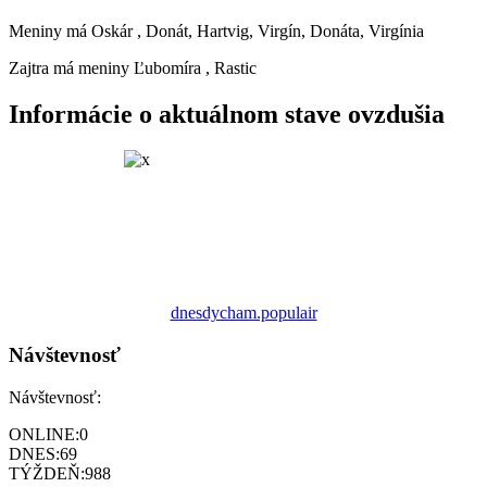
Meniny má
Oskár
, Donát, Hartvig, Virgín, Donáta, Virgínia
Zajtra má meniny
Ľubomíra
, Rastic
Informácie o aktuálnom stave ovzdušia
dnesdycham.populair
Návštevnosť
Návštevnosť:
ONLINE:
0
DNES:
69
TÝŽDEŇ:
988