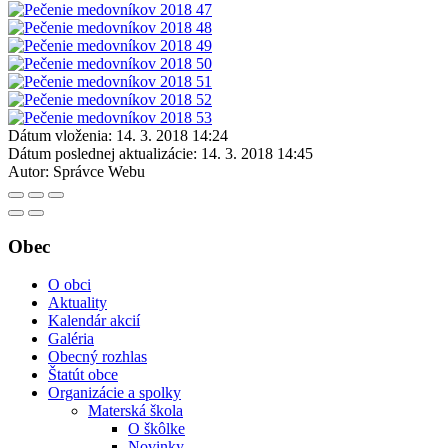
Dátum vloženia:
14. 3. 2018 14:24
Dátum poslednej aktualizácie:
14. 3. 2018 14:45
Autor:
Správce Webu
Obec
O obci
Aktuality
Kalendár akcií
Galéria
Obecný rozhlas
Štatút obce
Organizácie a spolky
Materská škola
O škôlke
Novinky