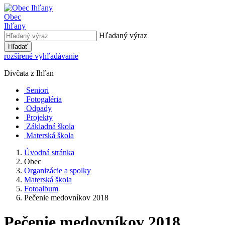
Obec
Ihľany
Hľadaný výraz
Hľadať
rozšírené vyhľadávanie
Divčata z Ihľan
Seniori
Fotogaléria
Odpady
Projekty
Základná škola
Materská škola
Úvodná stránka
Obec
Organizácie a spolky
Materská škola
Fotoalbum
Pečenie medovníkov 2018
Pečenie medovníkov 2018