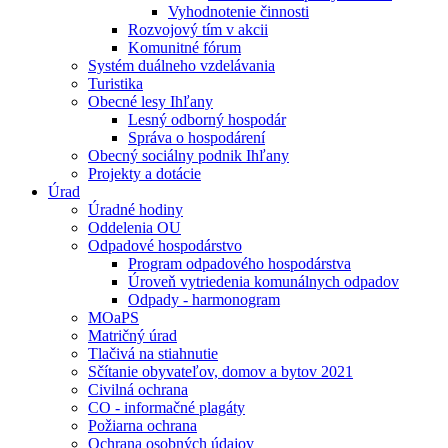
Vyhodnotenie činnosti
Rozvojový tím v akcii
Komunitné fórum
Systém duálneho vzdelávania
Turistika
Obecné lesy Ihľany
Lesný odborný hospodár
Správa o hospodárení
Obecný sociálny podnik Ihľany
Projekty a dotácie
Úrad
Úradné hodiny
Oddelenia OU
Odpadové hospodárstvo
Program odpadového hospodárstva
Úroveň vytriedenia komunálnych odpadov
Odpady - harmonogram
MOaPS
Matričný úrad
Tlačivá na stiahnutie
Sčítanie obyvateľov, domov a bytov 2021
Civilná ochrana
CO - informačné plagáty
Požiarna ochrana
Ochrana osobných údajov