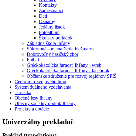
Kontakty
Zamestnanci
Deti
Oznamy
Jedálny lístok
Fotoalbum
Školský poriadok
Základná škola Ihľany
Súkromná spojená škola Kežmarok
Dobrovoľný hasičský zbor
Futbal
Gréckokatolícka farnosť Ihľany - wreb
Gréckokatolícka farnosť Ihľany - facebook
Občianske združenie pre rozvoj regiónov SPIŠ
Centrum rozvojového tímu
Systém duálneho vzdelávania
Turistika
Obecné lesy Ihľany
Obecný sociálny podnik Ihľany
Projekty a dotácie
Univerzálny prekladač
Preklad (translations)