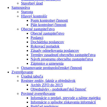
Stavebný úrad
Samospráva
Starosta
Hlavný kontrolór
Popis kontrolnej činnosti
Plán kontrolnej činnosti
Obecné zastupiteľstvo
Obecné zastupiteľstvo
Poslanci
Dochádzka poslancov
Rokovací poriadok
Zásady odmeňovania poslancov
Termíny zasadnutí obecného zastupiteľstva
Návrh programu obecného zastupiteľstva
Zápisnice a uznesenia
Oznamovanie protispoločenskej činnosti
Zverejňovanie
Úradná tabuľa
Register zmlúv, faktúr a objednávok
Archív ZFO do 2015
Objednávky - podnikateľská činnosť
Povinné zverejňovanie
Informácie o predaji, prevode a nájme majetku
Informácie o spôsobe získavania informácií
Prehľad predpisov