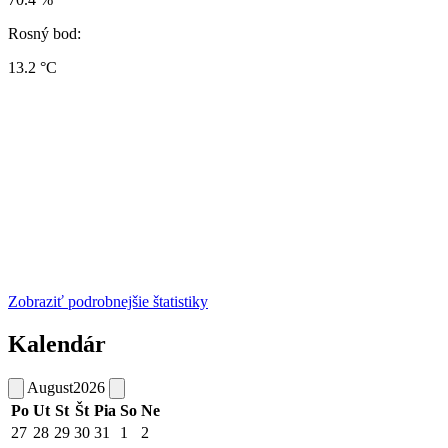
Rosný bod:
13.2 °C
Zobraziť podrobnejšie štatistiky
Kalendár
August
2026
Po
Ut
St
Št
Pia
So
Ne
27
28
29
30
31
1
2