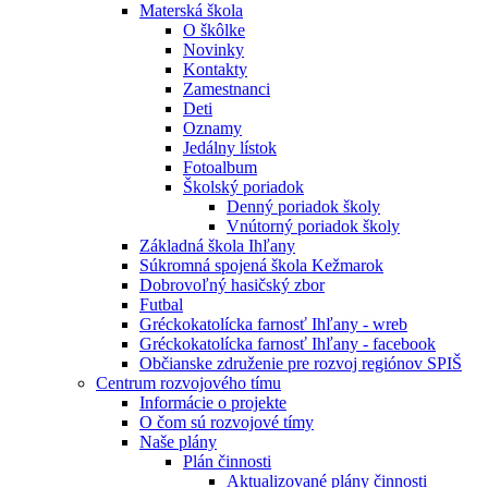
Materská škola
O škôlke
Novinky
Kontakty
Zamestnanci
Deti
Oznamy
Jedálny lístok
Fotoalbum
Školský poriadok
Denný poriadok školy
Vnútorný poriadok školy
Základná škola Ihľany
Súkromná spojená škola Kežmarok
Dobrovoľný hasičský zbor
Futbal
Gréckokatolícka farnosť Ihľany - wreb
Gréckokatolícka farnosť Ihľany - facebook
Občianske združenie pre rozvoj regiónov SPIŠ
Centrum rozvojového tímu
Informácie o projekte
O čom sú rozvojové tímy
Naše plány
Plán činnosti
Aktualizované plány činnosti