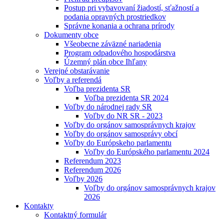
Postup pri vybavovaní žiadostí, sťažností a
podania opravných prostriedkov
Správne konania a ochrana prírody
Dokumenty obce
Všeobecne záväzné nariadenia
Program odpadového hospodárstva
Územný plán obce Ihľany
Verejné obstarávanie
Voľby a referendá
Voľba prezidenta SR
Voľba prezidenta SR 2024
Voľby do národnej rady SR
Voľby do NR SR - 2023
Voľby do orgánov samosprávnych krajov
Voľby do orgánov samosprávy obcí
Voľby do Európskeho parlamentu
Voľby do Európského parlamentu 2024
Referendum 2023
Referendum 2026
Voľby 2026
Voľby do orgánov samosprávnych krajov
2026
Kontakty
Kontaktný formulár