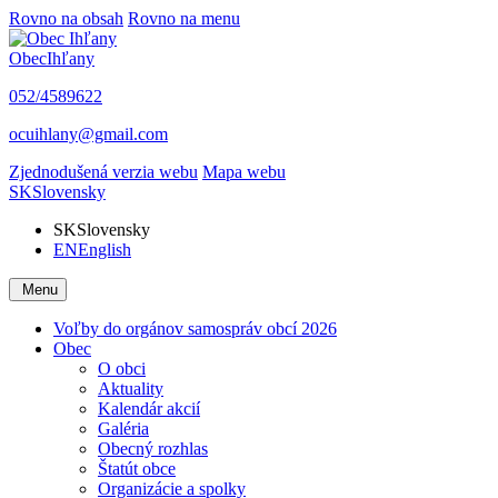
Rovno na obsah
Rovno na menu
Obec
Ihľany
052/4589622
ocuihlany@gmail.com
Zjednodušená verzia webu
Mapa webu
SK
Slovensky
SK
Slovensky
EN
English
Menu
Voľby do orgánov samospráv obcí 2026
Obec
O obci
Aktuality
Kalendár akcií
Galéria
Obecný rozhlas
Štatút obce
Organizácie a spolky