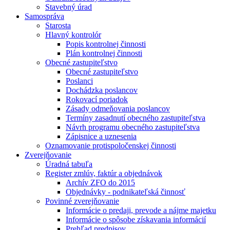
Stavebný úrad
Samospráva
Starosta
Hlavný kontrolór
Popis kontrolnej činnosti
Plán kontrolnej činnosti
Obecné zastupiteľstvo
Obecné zastupiteľstvo
Poslanci
Dochádzka poslancov
Rokovací poriadok
Zásady odmeňovania poslancov
Termíny zasadnutí obecného zastupiteľstva
Návrh programu obecného zastupiteľstva
Zápisnice a uznesenia
Oznamovanie protispoločenskej činnosti
Zverejňovanie
Úradná tabuľa
Register zmlúv, faktúr a objednávok
Archív ZFO do 2015
Objednávky - podnikateľská činnosť
Povinné zverejňovanie
Informácie o predaji, prevode a nájme majetku
Informácie o spôsobe získavania informácií
Prehľad predpisov