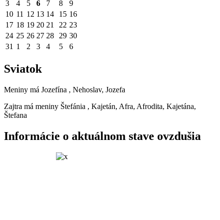
3
4
5
6
7
8
9
10
11
12
13
14
15
16
17
18
19
20
21
22
23
24
25
26
27
28
29
30
31
1
2
3
4
5
6
Sviatok
Meniny má
Jozefína
, Nehoslav, Jozefa
Zajtra má meniny
Štefánia
, Kajetán, Afra, Afrodita, Kajetána,
Štefana
Informácie o aktuálnom stave ovzdušia