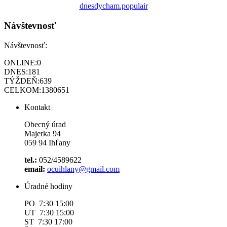
dnesdycham.populair
Návštevnosť
Návštevnosť:
ONLINE:
0
DNES:
181
TÝŽDEŇ:
639
CELKOM:
1380651
Kontakt
Obecný úrad
Majerka 94
059 94 Ihľany
tel.:
052/4589622
email:
ocuihlany@gmail.com
Úradné hodiny
PO 7:30 15:00
UT 7:30 15:00
ST 7:30 17:00