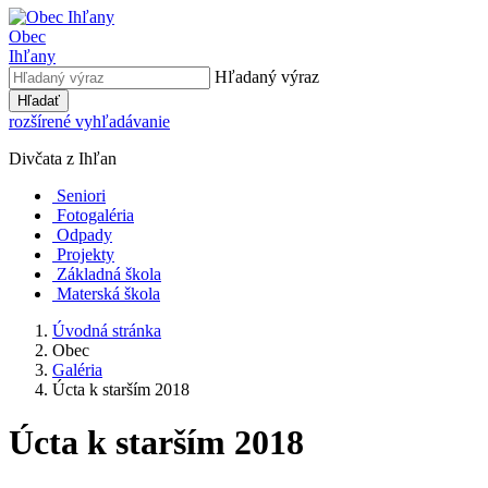
Obec
Ihľany
Hľadaný výraz
Hľadať
rozšírené vyhľadávanie
Divčata z Ihľan
Seniori
Fotogaléria
Odpady
Projekty
Základná škola
Materská škola
Úvodná stránka
Obec
Galéria
Úcta k starším 2018
Úcta k starším 2018