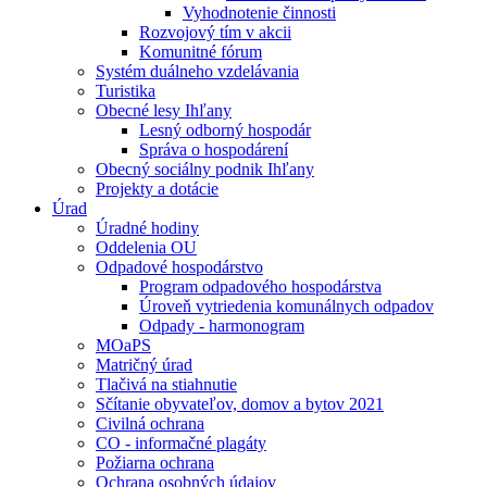
Vyhodnotenie činnosti
Rozvojový tím v akcii
Komunitné fórum
Systém duálneho vzdelávania
Turistika
Obecné lesy Ihľany
Lesný odborný hospodár
Správa o hospodárení
Obecný sociálny podnik Ihľany
Projekty a dotácie
Úrad
Úradné hodiny
Oddelenia OU
Odpadové hospodárstvo
Program odpadového hospodárstva
Úroveň vytriedenia komunálnych odpadov
Odpady - harmonogram
MOaPS
Matričný úrad
Tlačivá na stiahnutie
Sčítanie obyvateľov, domov a bytov 2021
Civilná ochrana
CO - informačné plagáty
Požiarna ochrana
Ochrana osobných údajov