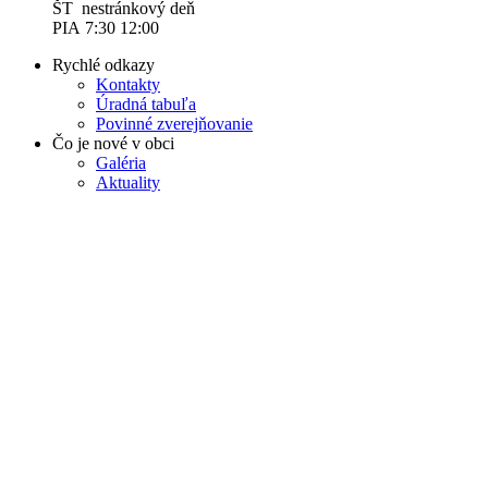
ŠT nestránkový deň
PIA 7:30 12:00
Rychlé odkazy
Kontakty
Úradná tabuľa
Povinné zverejňovanie
Čo je nové v obci
Galéria
Aktuality