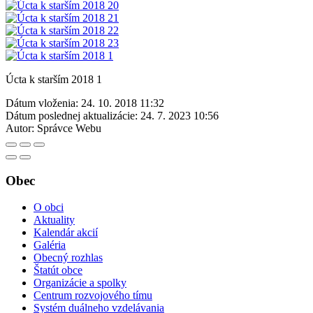
Úcta k starším 2018 1
Dátum vloženia:
24. 10. 2018 11:32
Dátum poslednej aktualizácie:
24. 7. 2023 10:56
Autor:
Správce Webu
Obec
O obci
Aktuality
Kalendár akcií
Galéria
Obecný rozhlas
Štatút obce
Organizácie a spolky
Centrum rozvojového tímu
Systém duálneho vzdelávania