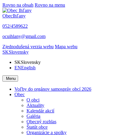
Rovno na obsah
Rovno na menu
Obec
Ihľany
052/4589622
ocuihlany@gmail.com
Zjednodušená verzia webu
Mapa webu
SK
Slovensky
SK
Slovensky
EN
English
Menu
Voľby do orgánov samospráv obcí 2026
Obec
O obci
Aktuality
Kalendár akcií
Galéria
Obecný rozhlas
Štatút obce
Organizácie a spolky