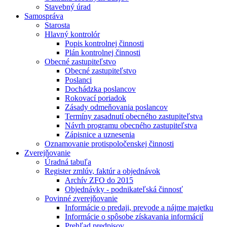
Stavebný úrad
Samospráva
Starosta
Hlavný kontrolór
Popis kontrolnej činnosti
Plán kontrolnej činnosti
Obecné zastupiteľstvo
Obecné zastupiteľstvo
Poslanci
Dochádzka poslancov
Rokovací poriadok
Zásady odmeňovania poslancov
Termíny zasadnutí obecného zastupiteľstva
Návrh programu obecného zastupiteľstva
Zápisnice a uznesenia
Oznamovanie protispoločenskej činnosti
Zverejňovanie
Úradná tabuľa
Register zmlúv, faktúr a objednávok
Archív ZFO do 2015
Objednávky - podnikateľská činnosť
Povinné zverejňovanie
Informácie o predaji, prevode a nájme majetku
Informácie o spôsobe získavania informácií
Prehľad predpisov