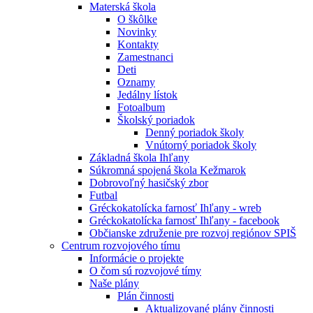
Materská škola
O škôlke
Novinky
Kontakty
Zamestnanci
Deti
Oznamy
Jedálny lístok
Fotoalbum
Školský poriadok
Denný poriadok školy
Vnútorný poriadok školy
Základná škola Ihľany
Súkromná spojená škola Kežmarok
Dobrovoľný hasičský zbor
Futbal
Gréckokatolícka farnosť Ihľany - wreb
Gréckokatolícka farnosť Ihľany - facebook
Občianske združenie pre rozvoj regiónov SPIŠ
Centrum rozvojového tímu
Informácie o projekte
O čom sú rozvojové tímy
Naše plány
Plán činnosti
Aktualizované plány činnosti