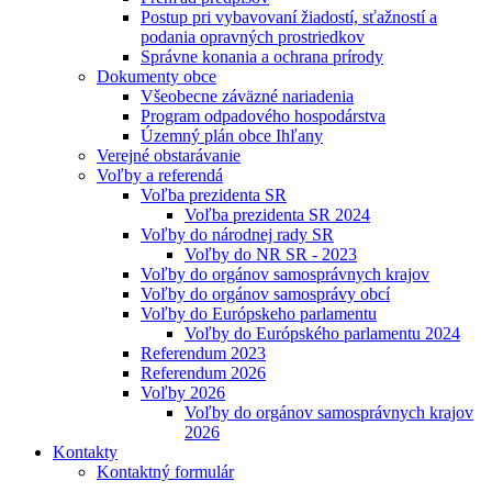
Postup pri vybavovaní žiadostí, sťažností a
podania opravných prostriedkov
Správne konania a ochrana prírody
Dokumenty obce
Všeobecne záväzné nariadenia
Program odpadového hospodárstva
Územný plán obce Ihľany
Verejné obstarávanie
Voľby a referendá
Voľba prezidenta SR
Voľba prezidenta SR 2024
Voľby do národnej rady SR
Voľby do NR SR - 2023
Voľby do orgánov samosprávnych krajov
Voľby do orgánov samosprávy obcí
Voľby do Európskeho parlamentu
Voľby do Európského parlamentu 2024
Referendum 2023
Referendum 2026
Voľby 2026
Voľby do orgánov samosprávnych krajov
2026
Kontakty
Kontaktný formulár