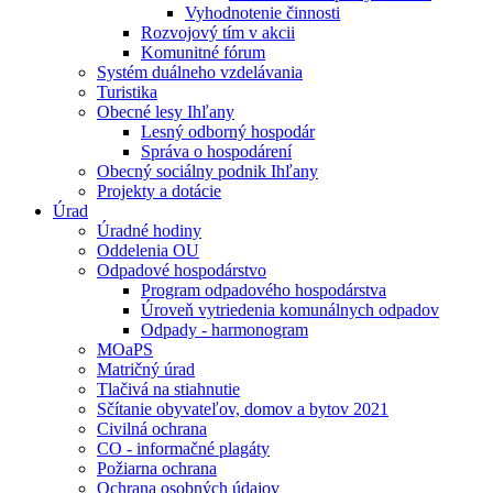
Vyhodnotenie činnosti
Rozvojový tím v akcii
Komunitné fórum
Systém duálneho vzdelávania
Turistika
Obecné lesy Ihľany
Lesný odborný hospodár
Správa o hospodárení
Obecný sociálny podnik Ihľany
Projekty a dotácie
Úrad
Úradné hodiny
Oddelenia OU
Odpadové hospodárstvo
Program odpadového hospodárstva
Úroveň vytriedenia komunálnych odpadov
Odpady - harmonogram
MOaPS
Matričný úrad
Tlačivá na stiahnutie
Sčítanie obyvateľov, domov a bytov 2021
Civilná ochrana
CO - informačné plagáty
Požiarna ochrana
Ochrana osobných údajov