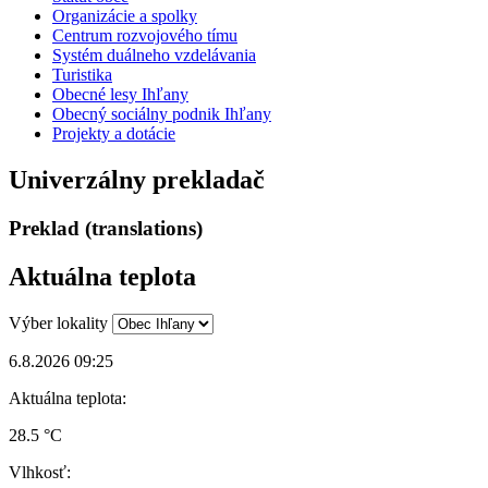
Organizácie a spolky
Centrum rozvojového tímu
Systém duálneho vzdelávania
Turistika
Obecné lesy Ihľany
Obecný sociálny podnik Ihľany
Projekty a dotácie
Univerzálny prekladač
Preklad (translations)
Aktuálna teplota
Výber lokality
6.8.2026 09:25
Aktuálna teplota:
28.5 °C
Vlhkosť: