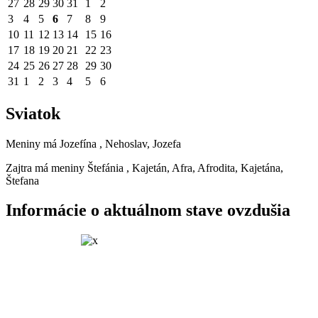
27
28
29
30
31
1
2
3
4
5
6
7
8
9
10
11
12
13
14
15
16
17
18
19
20
21
22
23
24
25
26
27
28
29
30
31
1
2
3
4
5
6
Sviatok
Meniny má
Jozefína
, Nehoslav, Jozefa
Zajtra má meniny
Štefánia
, Kajetán, Afra, Afrodita, Kajetána,
Štefana
Informácie o aktuálnom stave ovzdušia