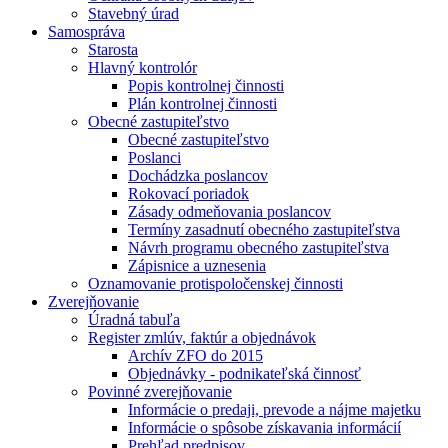
Stavebný úrad
Samospráva
Starosta
Hlavný kontrolór
Popis kontrolnej činnosti
Plán kontrolnej činnosti
Obecné zastupiteľstvo
Obecné zastupiteľstvo
Poslanci
Dochádzka poslancov
Rokovací poriadok
Zásady odmeňovania poslancov
Termíny zasadnutí obecného zastupiteľstva
Návrh programu obecného zastupiteľstva
Zápisnice a uznesenia
Oznamovanie protispoločenskej činnosti
Zverejňovanie
Úradná tabuľa
Register zmlúv, faktúr a objednávok
Archív ZFO do 2015
Objednávky - podnikateľská činnosť
Povinné zverejňovanie
Informácie o predaji, prevode a nájme majetku
Informácie o spôsobe získavania informácií
Prehľad predpisov