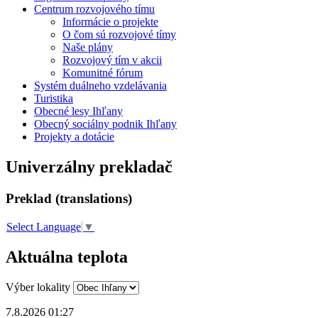
Centrum rozvojového tímu
Informácie o projekte
O čom sú rozvojové tímy
Naše plány
Rozvojový tím v akcii
Komunitné fórum
Systém duálneho vzdelávania
Turistika
Obecné lesy Ihľany
Obecný sociálny podnik Ihľany
Projekty a dotácie
Univerzálny prekladač
Preklad (translations)
Select Language
▼
Aktuálna teplota
Výber lokality
7.8.2026 01:27