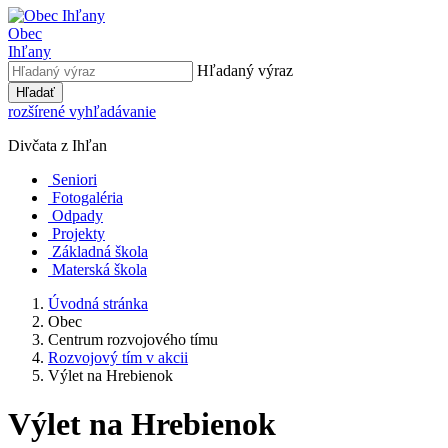
Obec
Ihľany
Hľadaný výraz
Hľadať
rozšírené vyhľadávanie
Divčata z Ihľan
Seniori
Fotogaléria
Odpady
Projekty
Základná škola
Materská škola
Úvodná stránka
Obec
Centrum rozvojového tímu
Rozvojový tím v akcii
Výlet na Hrebienok
Výlet na Hrebienok