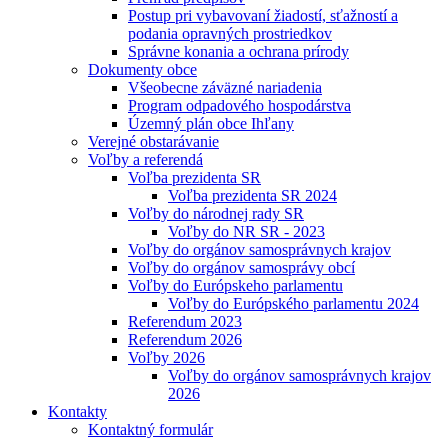
Postup pri vybavovaní žiadostí, sťažností a
podania opravných prostriedkov
Správne konania a ochrana prírody
Dokumenty obce
Všeobecne záväzné nariadenia
Program odpadového hospodárstva
Územný plán obce Ihľany
Verejné obstarávanie
Voľby a referendá
Voľba prezidenta SR
Voľba prezidenta SR 2024
Voľby do národnej rady SR
Voľby do NR SR - 2023
Voľby do orgánov samosprávnych krajov
Voľby do orgánov samosprávy obcí
Voľby do Európskeho parlamentu
Voľby do Európského parlamentu 2024
Referendum 2023
Referendum 2026
Voľby 2026
Voľby do orgánov samosprávnych krajov
2026
Kontakty
Kontaktný formulár