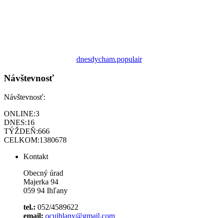
dnesdycham.populair
Návštevnosť
Návštevnosť:
ONLINE:
3
DNES:
16
TÝŽDEŇ:
666
CELKOM:
1380678
Kontakt
Obecný úrad
Majerka 94
059 94 Ihľany
tel.:
052/4589622
email:
ocuihlany@gmail.com