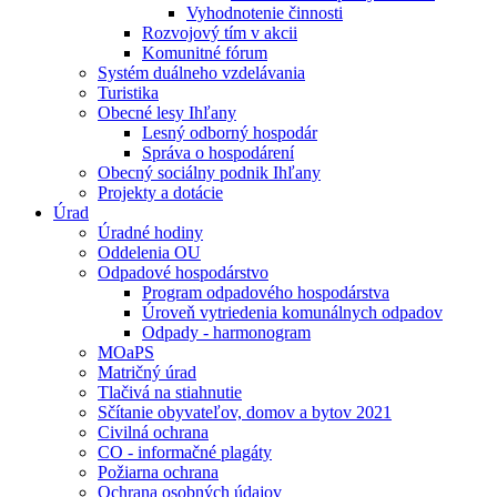
Vyhodnotenie činnosti
Rozvojový tím v akcii
Komunitné fórum
Systém duálneho vzdelávania
Turistika
Obecné lesy Ihľany
Lesný odborný hospodár
Správa o hospodárení
Obecný sociálny podnik Ihľany
Projekty a dotácie
Úrad
Úradné hodiny
Oddelenia OU
Odpadové hospodárstvo
Program odpadového hospodárstva
Úroveň vytriedenia komunálnych odpadov
Odpady - harmonogram
MOaPS
Matričný úrad
Tlačivá na stiahnutie
Sčítanie obyvateľov, domov a bytov 2021
Civilná ochrana
CO - informačné plagáty
Požiarna ochrana
Ochrana osobných údajov