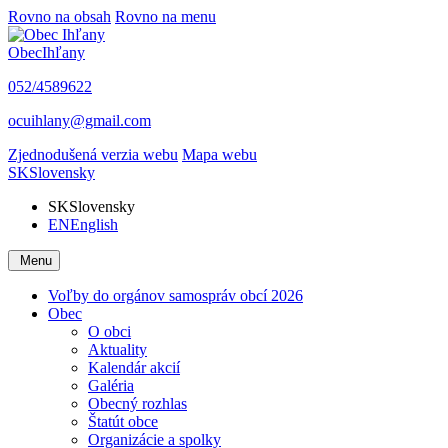
Rovno na obsah
Rovno na menu
Obec
Ihľany
052/4589622
ocuihlany@gmail.com
Zjednodušená verzia webu
Mapa webu
SK
Slovensky
SK
Slovensky
EN
English
Menu
Voľby do orgánov samospráv obcí 2026
Obec
O obci
Aktuality
Kalendár akcií
Galéria
Obecný rozhlas
Štatút obce
Organizácie a spolky