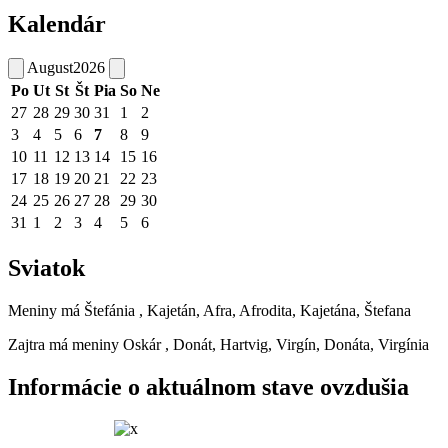
Kalendár
August
2026
Po
Ut
St
Št
Pia
So
Ne
27
28
29
30
31
1
2
3
4
5
6
7
8
9
10
11
12
13
14
15
16
17
18
19
20
21
22
23
24
25
26
27
28
29
30
31
1
2
3
4
5
6
Sviatok
Meniny má
Štefánia
, Kajetán, Afra, Afrodita, Kajetána, Štefana
Zajtra má meniny
Oskár
, Donát, Hartvig, Virgín, Donáta, Virgínia
Informácie o aktuálnom stave ovzdušia