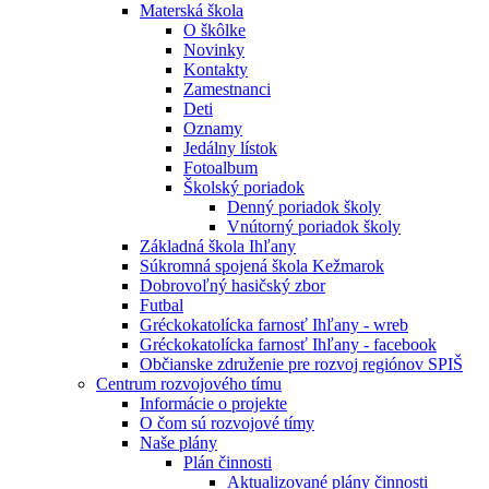
Materská škola
O škôlke
Novinky
Kontakty
Zamestnanci
Deti
Oznamy
Jedálny lístok
Fotoalbum
Školský poriadok
Denný poriadok školy
Vnútorný poriadok školy
Základná škola Ihľany
Súkromná spojená škola Kežmarok
Dobrovoľný hasičský zbor
Futbal
Gréckokatolícka farnosť Ihľany - wreb
Gréckokatolícka farnosť Ihľany - facebook
Občianske združenie pre rozvoj regiónov SPIŠ
Centrum rozvojového tímu
Informácie o projekte
O čom sú rozvojové tímy
Naše plány
Plán činnosti
Aktualizované plány činnosti