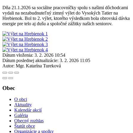
Dňa 21.1.2026 sa sociálne pracovníčky spolu s našimi dôchodcami
vydali na nezabudnuteľný zimný výlet do Vysokých Tatier na
Hrebienok. Bol to 2. výlet, ktorého výsledkom bola obrovská dávka
energie pre telo aj dušu a spoločné zážitky našich seniorov.
Dátum vloženia:
3. 2. 2026 10:54
Dátum poslednej aktualizácie:
3. 2. 2026 11:05
Autor:
Mgr. Katarína Tureková
Obec
O obci
Aktuality
Kalendár akcií
Galéria
Obecný rozhlas
Štatút obce
Organizácie a spolky