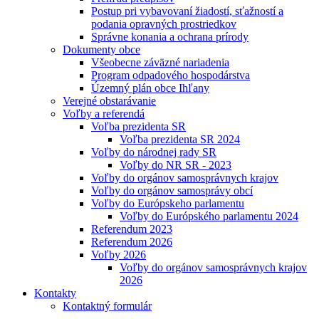
Postup pri vybavovaní žiadostí, sťažností a
podania opravných prostriedkov
Správne konania a ochrana prírody
Dokumenty obce
Všeobecne záväzné nariadenia
Program odpadového hospodárstva
Územný plán obce Ihľany
Verejné obstarávanie
Voľby a referendá
Voľba prezidenta SR
Voľba prezidenta SR 2024
Voľby do národnej rady SR
Voľby do NR SR - 2023
Voľby do orgánov samosprávnych krajov
Voľby do orgánov samosprávy obcí
Voľby do Európskeho parlamentu
Voľby do Európského parlamentu 2024
Referendum 2023
Referendum 2026
Voľby 2026
Voľby do orgánov samosprávnych krajov
2026
Kontakty
Kontaktný formulár