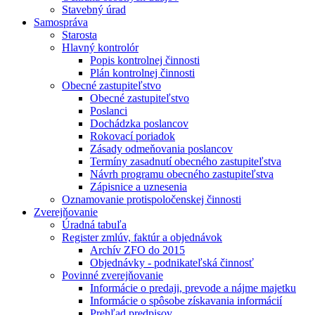
Stavebný úrad
Samospráva
Starosta
Hlavný kontrolór
Popis kontrolnej činnosti
Plán kontrolnej činnosti
Obecné zastupiteľstvo
Obecné zastupiteľstvo
Poslanci
Dochádzka poslancov
Rokovací poriadok
Zásady odmeňovania poslancov
Termíny zasadnutí obecného zastupiteľstva
Návrh programu obecného zastupiteľstva
Zápisnice a uznesenia
Oznamovanie protispoločenskej činnosti
Zverejňovanie
Úradná tabuľa
Register zmlúv, faktúr a objednávok
Archív ZFO do 2015
Objednávky - podnikateľská činnosť
Povinné zverejňovanie
Informácie o predaji, prevode a nájme majetku
Informácie o spôsobe získavania informácií
Prehľad predpisov