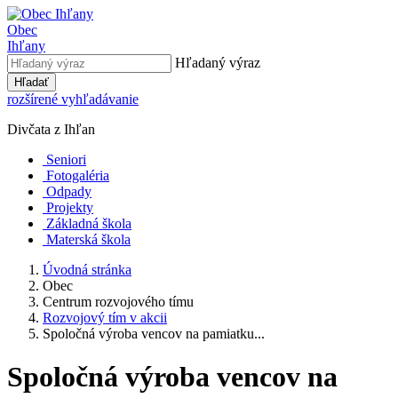
Obec
Ihľany
Hľadaný výraz
Hľadať
rozšírené vyhľadávanie
Divčata z Ihľan
Seniori
Fotogaléria
Odpady
Projekty
Základná škola
Materská škola
Úvodná stránka
Obec
Centrum rozvojového tímu
Rozvojový tím v akcii
Spoločná výroba vencov na pamiatku...
Spoločná výroba vencov na