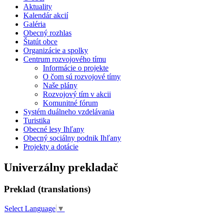
Aktuality
Kalendár akcií
Galéria
Obecný rozhlas
Štatút obce
Organizácie a spolky
Centrum rozvojového tímu
Informácie o projekte
O čom sú rozvojové tímy
Naše plány
Rozvojový tím v akcii
Komunitné fórum
Systém duálneho vzdelávania
Turistika
Obecné lesy Ihľany
Obecný sociálny podnik Ihľany
Projekty a dotácie
Univerzálny prekladač
Preklad (translations)
Select Language
▼