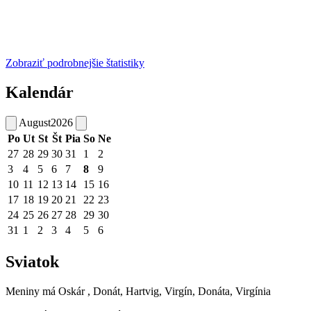
Zobraziť podrobnejšie štatistiky
Kalendár
August
2026
Po
Ut
St
Št
Pia
So
Ne
27
28
29
30
31
1
2
3
4
5
6
7
8
9
10
11
12
13
14
15
16
17
18
19
20
21
22
23
24
25
26
27
28
29
30
31
1
2
3
4
5
6
Sviatok
Meniny má
Oskár
, Donát, Hartvig, Virgín, Donáta, Virgínia