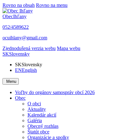
Rovno na obsah
Rovno na menu
Obec
Ihľany
052/4589622
ocuihlany@gmail.com
Zjednodušená verzia webu
Mapa webu
SK
Slovensky
SK
Slovensky
EN
English
Menu
Voľby do orgánov samospráv obcí 2026
Obec
O obci
Aktuality
Kalendár akcií
Galéria
Obecný rozhlas
Štatút obce
Organizácie a spolky