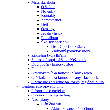
Materská škola
O škôlke
Novinky
Kontakty
Zamestnanci
Deti
Oznamy
Jedálny lístok
Fotoalbum
Školský poriadok
Denný poriadok školy
Vnútorný poriadok školy
Základná škola Ihľany
Súkromná spojená škola Kežmarok
Dobrovoľný hasičský zbor
Futbal
Gréckokatolícka farnosť Ihľany - wreb
Gréckokatolícka farnosť Ihľany - facebook
Občianske združenie pre rozvoj regiónov SPIŠ
Centrum rozvojového tímu
Informácie o projekte
O čom sú rozvojové tímy
Naše plány
Plán činnosti
Aktualizované plány činnosti