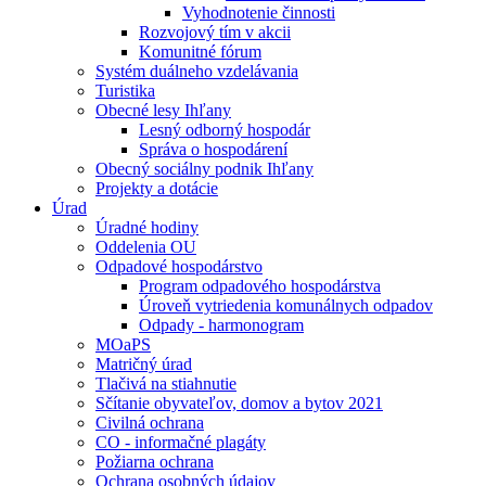
Vyhodnotenie činnosti
Rozvojový tím v akcii
Komunitné fórum
Systém duálneho vzdelávania
Turistika
Obecné lesy Ihľany
Lesný odborný hospodár
Správa o hospodárení
Obecný sociálny podnik Ihľany
Projekty a dotácie
Úrad
Úradné hodiny
Oddelenia OU
Odpadové hospodárstvo
Program odpadového hospodárstva
Úroveň vytriedenia komunálnych odpadov
Odpady - harmonogram
MOaPS
Matričný úrad
Tlačivá na stiahnutie
Sčítanie obyvateľov, domov a bytov 2021
Civilná ochrana
CO - informačné plagáty
Požiarna ochrana
Ochrana osobných údajov