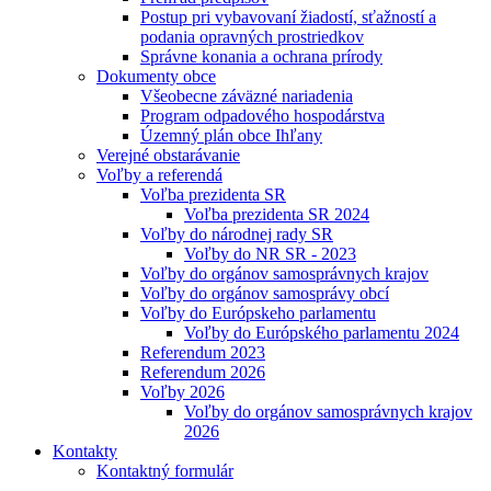
Postup pri vybavovaní žiadostí, sťažností a
podania opravných prostriedkov
Správne konania a ochrana prírody
Dokumenty obce
Všeobecne záväzné nariadenia
Program odpadového hospodárstva
Územný plán obce Ihľany
Verejné obstarávanie
Voľby a referendá
Voľba prezidenta SR
Voľba prezidenta SR 2024
Voľby do národnej rady SR
Voľby do NR SR - 2023
Voľby do orgánov samosprávnych krajov
Voľby do orgánov samosprávy obcí
Voľby do Európskeho parlamentu
Voľby do Európského parlamentu 2024
Referendum 2023
Referendum 2026
Voľby 2026
Voľby do orgánov samosprávnych krajov
2026
Kontakty
Kontaktný formulár