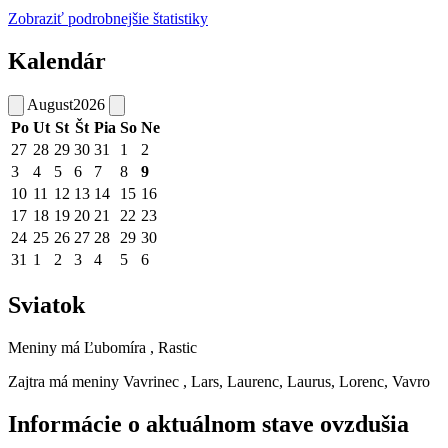
Zobraziť podrobnejšie štatistiky
Kalendár
August
2026
Po
Ut
St
Št
Pia
So
Ne
27
28
29
30
31
1
2
3
4
5
6
7
8
9
10
11
12
13
14
15
16
17
18
19
20
21
22
23
24
25
26
27
28
29
30
31
1
2
3
4
5
6
Sviatok
Meniny má
Ľubomíra
, Rastic
Zajtra má meniny
Vavrinec
, Lars, Laurenc, Laurus, Lorenc, Vavro
Informácie o aktuálnom stave ovzdušia