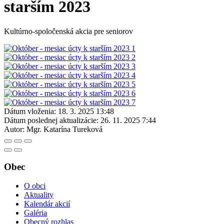
starším 2023
Kultúrno-spoločenská akcia pre seniorov
Dátum vloženia:
18. 3. 2025 13:48
Dátum poslednej aktualizácie:
26. 11. 2025 7:44
Autor:
Mgr. Katarína Tureková
Obec
O obci
Aktuality
Kalendár akcií
Galéria
Obecný rozhlas