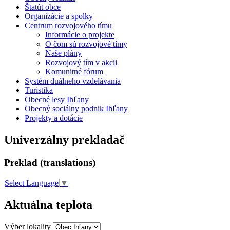
Štatút obce
Organizácie a spolky
Centrum rozvojového tímu
Informácie o projekte
O čom sú rozvojové tímy
Naše plány
Rozvojový tím v akcii
Komunitné fórum
Systém duálneho vzdelávania
Turistika
Obecné lesy Ihľany
Obecný sociálny podnik Ihľany
Projekty a dotácie
Univerzálny prekladač
Preklad (translations)
Select Language
▼
Aktuálna teplota
Výber lokality