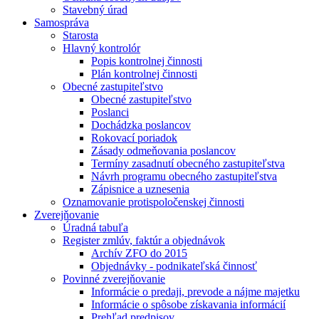
Stavebný úrad
Samospráva
Starosta
Hlavný kontrolór
Popis kontrolnej činnosti
Plán kontrolnej činnosti
Obecné zastupiteľstvo
Obecné zastupiteľstvo
Poslanci
Dochádzka poslancov
Rokovací poriadok
Zásady odmeňovania poslancov
Termíny zasadnutí obecného zastupiteľstva
Návrh programu obecného zastupiteľstva
Zápisnice a uznesenia
Oznamovanie protispoločenskej činnosti
Zverejňovanie
Úradná tabuľa
Register zmlúv, faktúr a objednávok
Archív ZFO do 2015
Objednávky - podnikateľská činnosť
Povinné zverejňovanie
Informácie o predaji, prevode a nájme majetku
Informácie o spôsobe získavania informácií
Prehľad predpisov