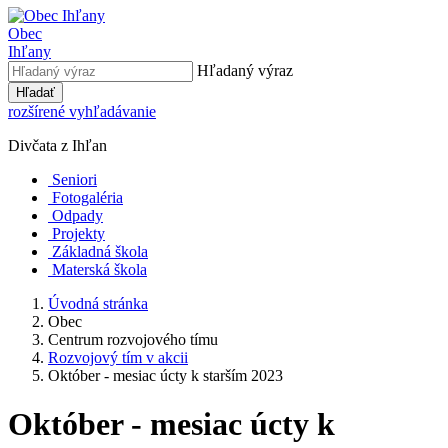
Obec
Ihľany
Hľadaný výraz
Hľadať
rozšírené vyhľadávanie
Divčata z Ihľan
Seniori
Fotogaléria
Odpady
Projekty
Základná škola
Materská škola
Úvodná stránka
Obec
Centrum rozvojového tímu
Rozvojový tím v akcii
Október - mesiac úcty k starším 2023
Október - mesiac úcty k