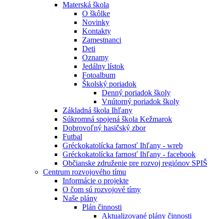
Materská škola
O škôlke
Novinky
Kontakty
Zamestnanci
Deti
Oznamy
Jedálny lístok
Fotoalbum
Školský poriadok
Denný poriadok školy
Vnútorný poriadok školy
Základná škola Ihľany
Súkromná spojená škola Kežmarok
Dobrovoľný hasičský zbor
Futbal
Gréckokatolícka farnosť Ihľany - wreb
Gréckokatolícka farnosť Ihľany - facebook
Občianske združenie pre rozvoj regiónov SPIŠ
Centrum rozvojového tímu
Informácie o projekte
O čom sú rozvojové tímy
Naše plány
Plán činnosti
Aktualizované plány činnosti