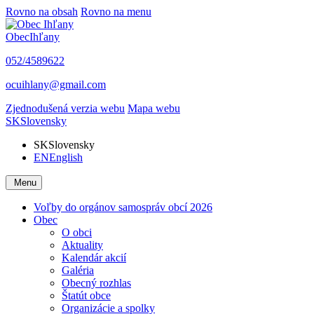
Rovno na obsah
Rovno na menu
Obec
Ihľany
052/4589622
ocuihlany@gmail.com
Zjednodušená verzia webu
Mapa webu
SK
Slovensky
SK
Slovensky
EN
English
Menu
Voľby do orgánov samospráv obcí 2026
Obec
O obci
Aktuality
Kalendár akcií
Galéria
Obecný rozhlas
Štatút obce
Organizácie a spolky