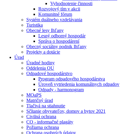
Vyhodnotenie činnosti
Rozvojový tím v akcii
Komunitné fórum
Systém duálneho vzdelávania
Turistika
Obecné lesy Ihľany
Lesný odborný hospodár
Správa o hospodárení
Obecný sociálny podnik Ihľany
Projekty a dotácie
Úrad
Úradné hodiny
Oddelenia OU
Odpadové hospodárstvo
Program odpadového hospodárstva
Úroveň vytriedenia komunálnych odpadov
Odpady - harmonogram
MOaPS
Matričný úrad
Tlačivá na stiahnutie
Sčítanie obyvateľov, domov a bytov 2021
Civilná ochrana
CO - informačné plagáty
Požiarna ochrana
Ochrana osobných údajov