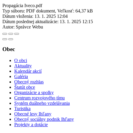
Propagácia Iveco.pdf
Typ súboru: PDF dokument, Veľkosť: 64,37 kB
Dátum vloženia:
13. 1. 2025 12:04
Dátum poslednej aktualizácie:
13. 1. 2025 12:15
Autor:
Správce Webu
Obec
O obci
Aktuality
Kalendár akcií
Galéria
Obecný rozhlas
Štatút obce
Organizácie a spolky
Centrum rozvojového tímu
Systém duálneho vzdelávania
Turistika
Obecné lesy Ihľany
Obecný sociálny podnik Ihľany
Projekty a dotácie