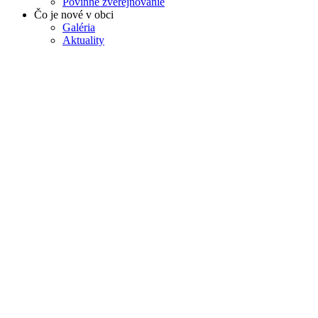
Povinné zverejňovanie
Čo je nové v obci
Galéria
Aktuality