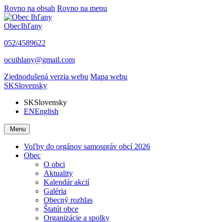
Rovno na obsah
Rovno na menu
Obec
Ihľany
052/4589622
ocuihlany@gmail.com
Zjednodušená verzia webu
Mapa webu
SK
Slovensky
SK
Slovensky
EN
English
Menu
Voľby do orgánov samospráv obcí 2026
Obec
O obci
Aktuality
Kalendár akcií
Galéria
Obecný rozhlas
Štatút obce
Organizácie a spolky