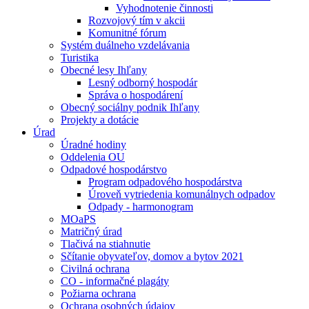
Vyhodnotenie činnosti
Rozvojový tím v akcii
Komunitné fórum
Systém duálneho vzdelávania
Turistika
Obecné lesy Ihľany
Lesný odborný hospodár
Správa o hospodárení
Obecný sociálny podnik Ihľany
Projekty a dotácie
Úrad
Úradné hodiny
Oddelenia OU
Odpadové hospodárstvo
Program odpadového hospodárstva
Úroveň vytriedenia komunálnych odpadov
Odpady - harmonogram
MOaPS
Matričný úrad
Tlačivá na stiahnutie
Sčítanie obyvateľov, domov a bytov 2021
Civilná ochrana
CO - informačné plagáty
Požiarna ochrana
Ochrana osobných údajov