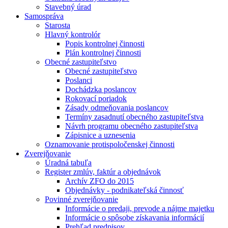
Stavebný úrad
Samospráva
Starosta
Hlavný kontrolór
Popis kontrolnej činnosti
Plán kontrolnej činnosti
Obecné zastupiteľstvo
Obecné zastupiteľstvo
Poslanci
Dochádzka poslancov
Rokovací poriadok
Zásady odmeňovania poslancov
Termíny zasadnutí obecného zastupiteľstva
Návrh programu obecného zastupiteľstva
Zápisnice a uznesenia
Oznamovanie protispoločenskej činnosti
Zverejňovanie
Úradná tabuľa
Register zmlúv, faktúr a objednávok
Archív ZFO do 2015
Objednávky - podnikateľská činnosť
Povinné zverejňovanie
Informácie o predaji, prevode a nájme majetku
Informácie o spôsobe získavania informácií
Prehľad predpisov