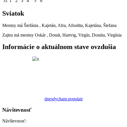
31
1
2
3
4
5
6
Sviatok
Meniny má
Štefánia
, Kajetán, Afra, Afrodita, Kajetána, Štefana
Zajtra má meniny
Oskár
, Donát, Hartvig, Virgín, Donáta, Virgínia
Informácie o aktuálnom stave ovzdušia
dnesdycham.populair
Návštevnosť
Návštevnosť: