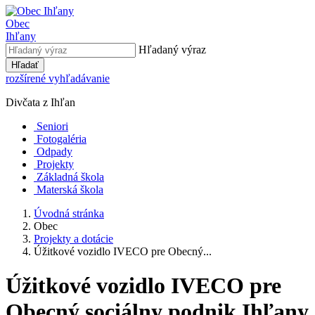
Obec
Ihľany
Hľadaný výraz
Hľadať
rozšírené vyhľadávanie
Divčata z Ihľan
Seniori
Fotogaléria
Odpady
Projekty
Základná škola
Materská škola
Úvodná stránka
Obec
Projekty a dotácie
Úžitkové vozidlo IVECO pre Obecný...
Úžitkové vozidlo IVECO pre
Obecný sociálny podnik Ihľany