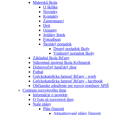
Materská škola
O škôlke
Novinky
Kontakty
Zamestnanci
Deti
Oznamy
Jedálny lístok
Fotoalbum
Školský poriadok
Denný poriadok školy
Vnútorný poriadok školy
Základná škola Ihľany
Súkromná spojená škola Kežmarok
Dobrovoľný hasičský zbor
Futbal
Gréckokatolícka farnosť Ihľany - wreb
Gréckokatolícka farnosť Ihľany - facebook
Občianske združenie pre rozvoj regiónov SPIŠ
Centrum rozvojového tímu
Informácie o projekte
O čom sú rozvojové tímy
Naše plány
Plán činnosti
Aktualizované plány činnosti