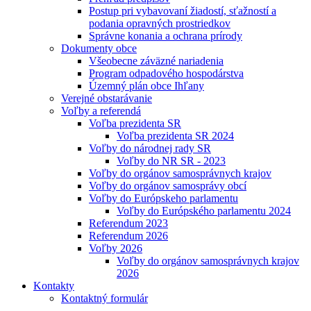
Postup pri vybavovaní žiadostí, sťažností a
podania opravných prostriedkov
Správne konania a ochrana prírody
Dokumenty obce
Všeobecne záväzné nariadenia
Program odpadového hospodárstva
Územný plán obce Ihľany
Verejné obstarávanie
Voľby a referendá
Voľba prezidenta SR
Voľba prezidenta SR 2024
Voľby do národnej rady SR
Voľby do NR SR - 2023
Voľby do orgánov samosprávnych krajov
Voľby do orgánov samosprávy obcí
Voľby do Európskeho parlamentu
Voľby do Európského parlamentu 2024
Referendum 2023
Referendum 2026
Voľby 2026
Voľby do orgánov samosprávnych krajov
2026
Kontakty
Kontaktný formulár