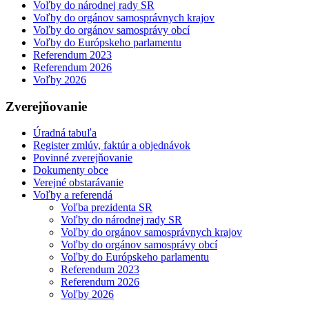
Voľby do národnej rady SR
Voľby do orgánov samosprávnych krajov
Voľby do orgánov samosprávy obcí
Voľby do Európskeho parlamentu
Referendum 2023
Referendum 2026
Voľby 2026
Zverejňovanie
Úradná tabuľa
Register zmlúv, faktúr a objednávok
Povinné zverejňovanie
Dokumenty obce
Verejné obstarávanie
Voľby a referendá
Voľba prezidenta SR
Voľby do národnej rady SR
Voľby do orgánov samosprávnych krajov
Voľby do orgánov samosprávy obcí
Voľby do Európskeho parlamentu
Referendum 2023
Referendum 2026
Voľby 2026