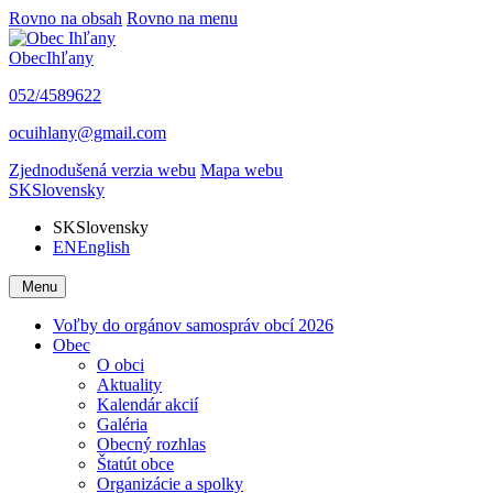
Rovno na obsah
Rovno na menu
Obec
Ihľany
052/4589622
ocuihlany@gmail.com
Zjednodušená verzia webu
Mapa webu
SK
Slovensky
SK
Slovensky
EN
English
Menu
Voľby do orgánov samospráv obcí 2026
Obec
O obci
Aktuality
Kalendár akcií
Galéria
Obecný rozhlas
Štatút obce
Organizácie a spolky