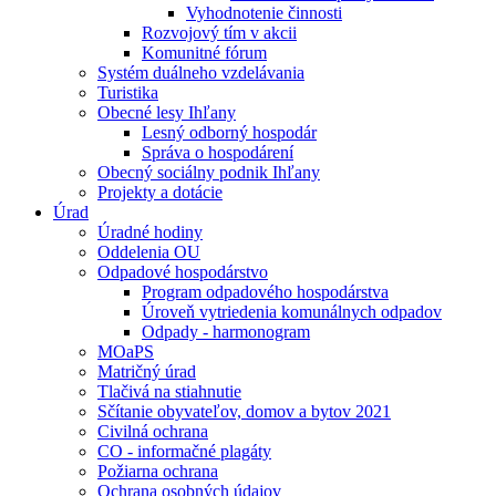
Vyhodnotenie činnosti
Rozvojový tím v akcii
Komunitné fórum
Systém duálneho vzdelávania
Turistika
Obecné lesy Ihľany
Lesný odborný hospodár
Správa o hospodárení
Obecný sociálny podnik Ihľany
Projekty a dotácie
Úrad
Úradné hodiny
Oddelenia OU
Odpadové hospodárstvo
Program odpadového hospodárstva
Úroveň vytriedenia komunálnych odpadov
Odpady - harmonogram
MOaPS
Matričný úrad
Tlačivá na stiahnutie
Sčítanie obyvateľov, domov a bytov 2021
Civilná ochrana
CO - informačné plagáty
Požiarna ochrana
Ochrana osobných údajov