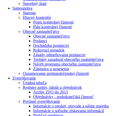
Stavebný úrad
Samospráva
Starosta
Hlavný kontrolór
Popis kontrolnej činnosti
Plán kontrolnej činnosti
Obecné zastupiteľstvo
Obecné zastupiteľstvo
Poslanci
Dochádzka poslancov
Rokovací poriadok
Zásady odmeňovania poslancov
Termíny zasadnutí obecného zastupiteľstva
Návrh programu obecného zastupiteľstva
Zápisnice a uznesenia
Oznamovanie protispoločenskej činnosti
Zverejňovanie
Úradná tabuľa
Register zmlúv, faktúr a objednávok
Archív ZFO do 2015
Objednávky - podnikateľská činnosť
Povinné zverejňovanie
Informácie o predaji, prevode a nájme majetku
Informácie o spôsobe získavania informácií
Prehľad predpisov