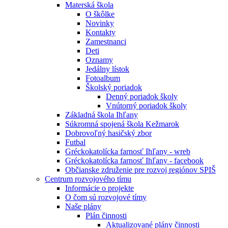
Materská škola
O škôlke
Novinky
Kontakty
Zamestnanci
Deti
Oznamy
Jedálny lístok
Fotoalbum
Školský poriadok
Denný poriadok školy
Vnútorný poriadok školy
Základná škola Ihľany
Súkromná spojená škola Kežmarok
Dobrovoľný hasičský zbor
Futbal
Gréckokatolícka farnosť Ihľany - wreb
Gréckokatolícka farnosť Ihľany - facebook
Občianske združenie pre rozvoj regiónov SPIŠ
Centrum rozvojového tímu
Informácie o projekte
O čom sú rozvojové tímy
Naše plány
Plán činnosti
Aktualizované plány činnosti