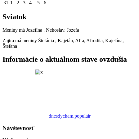
31
1
2
3
4
5
6
Sviatok
Meniny má
Jozefína
, Nehoslav, Jozefa
Zajtra má meniny
Štefánia
, Kajetán, Afra, Afrodita, Kajetána,
Štefana
Informácie o aktuálnom stave ovzdušia
dnesdycham.populair
Návštevnosť