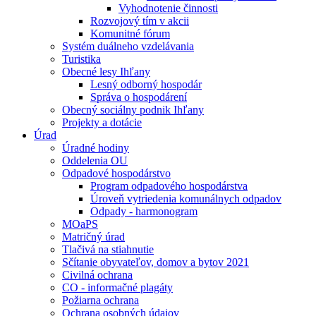
Vyhodnotenie činnosti
Rozvojový tím v akcii
Komunitné fórum
Systém duálneho vzdelávania
Turistika
Obecné lesy Ihľany
Lesný odborný hospodár
Správa o hospodárení
Obecný sociálny podnik Ihľany
Projekty a dotácie
Úrad
Úradné hodiny
Oddelenia OU
Odpadové hospodárstvo
Program odpadového hospodárstva
Úroveň vytriedenia komunálnych odpadov
Odpady - harmonogram
MOaPS
Matričný úrad
Tlačivá na stiahnutie
Sčítanie obyvateľov, domov a bytov 2021
Civilná ochrana
CO - informačné plagáty
Požiarna ochrana
Ochrana osobných údajov