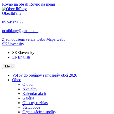
Rovno na obsah
Rovno na menu
Obec
Ihľany
052/4589622
ocuihlany@gmail.com
Zjednodušená verzia webu
Mapa webu
SK
Slovensky
SK
Slovensky
EN
English
Menu
Voľby do orgánov samospráv obcí 2026
Obec
O obci
Aktuality
Kalendár akcií
Galéria
Obecný rozhlas
Štatút obce
Organizácie a spolky