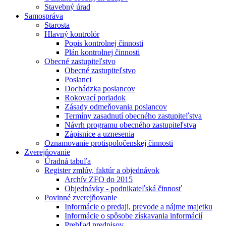
Stavebný úrad
Samospráva
Starosta
Hlavný kontrolór
Popis kontrolnej činnosti
Plán kontrolnej činnosti
Obecné zastupiteľstvo
Obecné zastupiteľstvo
Poslanci
Dochádzka poslancov
Rokovací poriadok
Zásady odmeňovania poslancov
Termíny zasadnutí obecného zastupiteľstva
Návrh programu obecného zastupiteľstva
Zápisnice a uznesenia
Oznamovanie protispoločenskej činnosti
Zverejňovanie
Úradná tabuľa
Register zmlúv, faktúr a objednávok
Archív ZFO do 2015
Objednávky - podnikateľská činnosť
Povinné zverejňovanie
Informácie o predaji, prevode a nájme majetku
Informácie o spôsobe získavania informácií
Prehľad predpisov