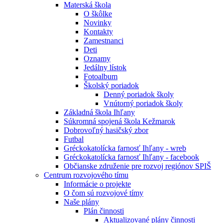
Materská škola
O škôlke
Novinky
Kontakty
Zamestnanci
Deti
Oznamy
Jedálny lístok
Fotoalbum
Školský poriadok
Denný poriadok školy
Vnútorný poriadok školy
Základná škola Ihľany
Súkromná spojená škola Kežmarok
Dobrovoľný hasičský zbor
Futbal
Gréckokatolícka farnosť Ihľany - wreb
Gréckokatolícka farnosť Ihľany - facebook
Občianske združenie pre rozvoj regiónov SPIŠ
Centrum rozvojového tímu
Informácie o projekte
O čom sú rozvojové tímy
Naše plány
Plán činnosti
Aktualizované plány činnosti