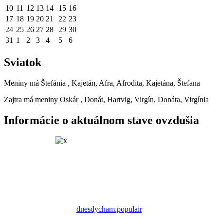
10
11
12
13
14
15
16
17
18
19
20
21
22
23
24
25
26
27
28
29
30
31
1
2
3
4
5
6
Sviatok
Meniny má
Štefánia
, Kajetán, Afra, Afrodita, Kajetána, Štefana
Zajtra má meniny
Oskár
, Donát, Hartvig, Virgín, Donáta, Virgínia
Informácie o aktuálnom stave ovzdušia
dnesdycham.populair