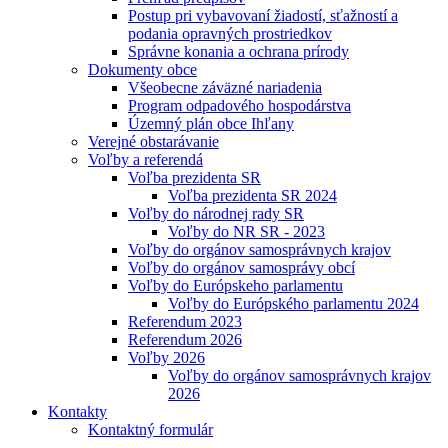
Postup pri vybavovaní žiadostí, sťažností a
podania opravných prostriedkov
Správne konania a ochrana prírody
Dokumenty obce
Všeobecne záväzné nariadenia
Program odpadového hospodárstva
Územný plán obce Ihľany
Verejné obstarávanie
Voľby a referendá
Voľba prezidenta SR
Voľba prezidenta SR 2024
Voľby do národnej rady SR
Voľby do NR SR - 2023
Voľby do orgánov samosprávnych krajov
Voľby do orgánov samosprávy obcí
Voľby do Európskeho parlamentu
Voľby do Európského parlamentu 2024
Referendum 2023
Referendum 2026
Voľby 2026
Voľby do orgánov samosprávnych krajov
2026
Kontakty
Kontaktný formulár