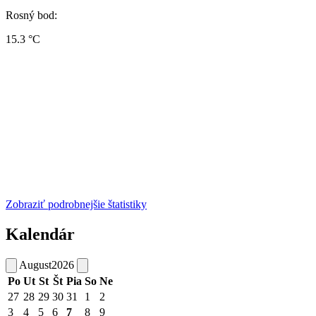
Rosný bod:
15.3 °C
Zobraziť podrobnejšie štatistiky
Kalendár
August
2026
Po
Ut
St
Št
Pia
So
Ne
27
28
29
30
31
1
2
3
4
5
6
7
8
9