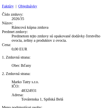
Faktúry
|
Objednávky
Číslo zmluvy:
2026/35
Názov:
Rámcová kúpna zmluva
Predmet zmluvy:
Predmetom tejto zmluvy sú opakované dodávky čerstvého
ovocia, zeliny a produktov z ovocia.
Cena:
0,00 EUR
1. Zmluvná strana:
Obec Ihľany
2. Zmluvná strana:
Marko Tatry s.r.o.
IČO:
48324931
Adresa:
Továrenska 1, Spišská Belá
Meno podpisujúcej osoby: