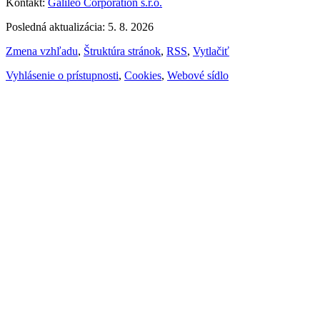
Kontakt:
Galileo Corporation s.r.o.
Posledná aktualizácia: 5. 8. 2026
Zmena vzhľadu
,
Štruktúra stránok
,
RSS
,
Vytlačiť
Vyhlásenie o prístupnosti
,
Cookies
,
Webové sídlo