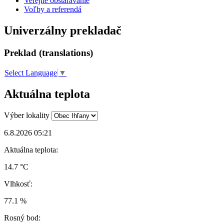
Verejné obstarávanie
Voľby a referendá
Univerzálny prekladač
Preklad (translations)
Select Language
▼
Aktuálna teplota
Výber lokality
6.8.2026 05:21
Aktuálna teplota:
14.7 °C
Vlhkosť:
77.1 %
Rosný bod: