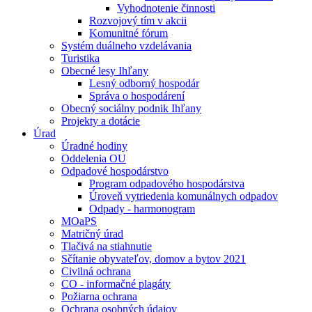
Vyhodnotenie činnosti
Rozvojový tím v akcii
Komunitné fórum
Systém duálneho vzdelávania
Turistika
Obecné lesy Ihľany
Lesný odborný hospodár
Správa o hospodárení
Obecný sociálny podnik Ihľany
Projekty a dotácie
Úrad
Úradné hodiny
Oddelenia OU
Odpadové hospodárstvo
Program odpadového hospodárstva
Úroveň vytriedenia komunálnych odpadov
Odpady - harmonogram
MOaPS
Matričný úrad
Tlačivá na stiahnutie
Sčítanie obyvateľov, domov a bytov 2021
Civilná ochrana
CO - informačné plagáty
Požiarna ochrana
Ochrana osobných údajov