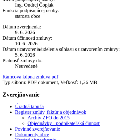
Ing. Ondrej Čopjak
Funkcia podpisujúcej osoby:
starosta obce
Dátum zverejnenia:
9. 6. 2026
Dátum účinnosti zmluvy:
10. 6. 2026
Dátum uzatvorenia/udelenia súhlasu s uzatvorením zmluvy:
5. 6. 2026
Platnosť zmluvy do:
Neuvedené
Rámcová kúpna zmluva.pdf
Typ súboru: PDF dokument, Veľkosť: 1,26 MB
Zverejňovanie
Úradná tabuľa
Register zmlúv, faktúr a objednávok
Archív ZFO do 2015
Objednávky - podnikateľská činnosť
Povinné zverejňovanie
Dokumenty obce