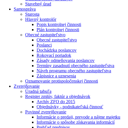
Stavebný úrad
Samospráva
Starosta
Hlavný kontrolór
Popis kontrolnej činnosti
Plán kontrolnej činnosti
Obecné zastupiteľstvo
Obecné zastupiteľstvo
Poslanci
Dochádzka poslancov
Rokovací poriadok
Zásady odmeňovania poslancov
Termíny zasadnutí obecného zastupiteľstva
Návrh programu obecného zastupiteľstva
Zápisnice a uznesenia
Oznamovanie protispoločenskej činnosti
Zverejňovanie
Úradná tabuľa
Register zmlúv, faktúr a objednávok
Archív ZFO do 2015
Objednávky - podnikateľská činnosť
Povinné zverejňovanie
Informácie o predaji, prevode a nájme majetku
Informácie o spôsobe získavania informácií
Prehľad predpisov