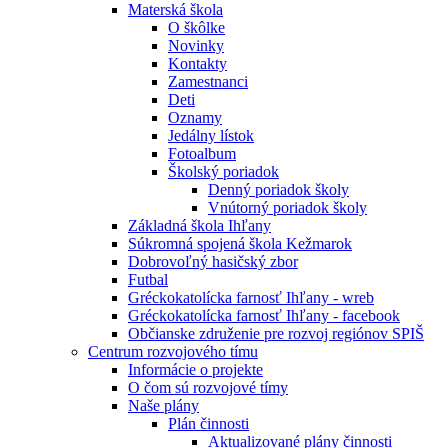
Materská škola
O škôlke
Novinky
Kontakty
Zamestnanci
Deti
Oznamy
Jedálny lístok
Fotoalbum
Školský poriadok
Denný poriadok školy
Vnútorný poriadok školy
Základná škola Ihľany
Súkromná spojená škola Kežmarok
Dobrovoľný hasičský zbor
Futbal
Gréckokatolícka farnosť Ihľany - wreb
Gréckokatolícka farnosť Ihľany - facebook
Občianske združenie pre rozvoj regiónov SPIŠ
Centrum rozvojového tímu
Informácie o projekte
O čom sú rozvojové tímy
Naše plány
Plán činnosti
Aktualizované plány činnosti