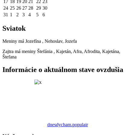
17
18
19
20
21
22
23
24
25
26
27
28
29
30
31
1
2
3
4
5
6
Sviatok
Meniny má
Jozefína
, Nehoslav, Jozefa
Zajtra má meniny
Štefánia
, Kajetán, Afra, Afrodita, Kajetána,
Štefana
Informácie o aktuálnom stave ovzdušia
dnesdycham.populair