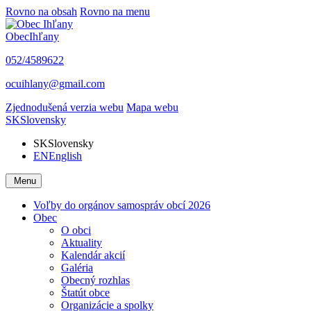
Rovno na obsah
Rovno na menu
Obec
Ihľany
052/4589622
ocuihlany@gmail.com
Zjednodušená verzia webu
Mapa webu
SK
Slovensky
SK
Slovensky
EN
English
Menu
Voľby do orgánov samospráv obcí 2026
Obec
O obci
Aktuality
Kalendár akcií
Galéria
Obecný rozhlas
Štatút obce
Organizácie a spolky