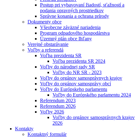
Postup pri vybavovaní žiadostí, sťažností a
podania opravných prostriedkov
Správne konania a ochrana prírody
Dokumenty obce
Všeobecne záväzné nariadenia
Program odpadového hospodárstva
Územný plán obce Ihľany
Verejné obstarávanie
Voľby a referendá
Voľba prezidenta SR
Voľba prezidenta SR 2024
Voľby do národnej rady SR
Voľby do NR SR - 2023
Voľby do orgánov samosprávnych krajov
Voľby do orgánov samosprávy obcí
Voľby do Európskeho parlamentu
Voľby do Európského parlamentu 2024
Referendum 2023
Referendum 2026
Voľby 2026
Voľby do orgánov samosprávnych krajov
2026
Kontakty
Kontaktný formulár