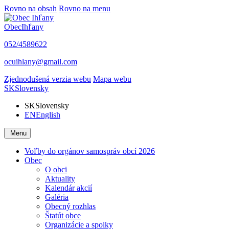
Rovno na obsah
Rovno na menu
Obec
Ihľany
052/4589622
ocuihlany@gmail.com
Zjednodušená verzia webu
Mapa webu
SK
Slovensky
SK
Slovensky
EN
English
Menu
Voľby do orgánov samospráv obcí 2026
Obec
O obci
Aktuality
Kalendár akcií
Galéria
Obecný rozhlas
Štatút obce
Organizácie a spolky