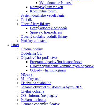
Vyhodnotenie činnosti
Rozvojový tím v akcii
Komunitné fórum
Systém duálneho vzdelávania
Turistika
Obecné lesy Ihľany
Lesný odborný hospodár
Správa o hospodárení
Obecný sociálny podnik Ihľany
Projekty a dotácie
Úrad
Úradné hodiny
Oddelenia OU
Odpadové hospodárstvo
Program odpadového hospodárstva
Úroveň vytriedenia komunálnych odpadov
Odpady - harmonogram
MOaPS
Matričný úrad
Tlačivá na stiahnutie
Sčítanie obyvateľov, domov a bytov 2021
Civilná ochrana
CO - informačné plagáty
Požiarna ochrana
Ochrana osobných údajov