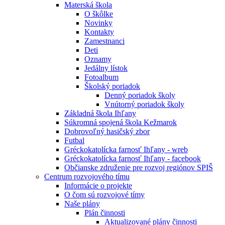
Materská škola
O škôlke
Novinky
Kontakty
Zamestnanci
Deti
Oznamy
Jedálny lístok
Fotoalbum
Školský poriadok
Denný poriadok školy
Vnútorný poriadok školy
Základná škola Ihľany
Súkromná spojená škola Kežmarok
Dobrovoľný hasičský zbor
Futbal
Gréckokatolícka farnosť Ihľany - wreb
Gréckokatolícka farnosť Ihľany - facebook
Občianske združenie pre rozvoj regiónov SPIŠ
Centrum rozvojového tímu
Informácie o projekte
O čom sú rozvojové tímy
Naše plány
Plán činnosti
Aktualizované plány činnosti