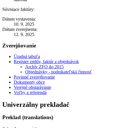
Súvisiace faktúry:
Dátum vystavenia:
10. 9. 2025
Dátum zverejnenia:
12. 9. 2025
Zverejňovanie
Úradná tabuľa
Register zmlúv, faktúr a objednávok
Archív ZFO do 2015
Objednávky - podnikateľská činnosť
Povinné zverejňovanie
Dokumenty obce
Verejné obstarávanie
Voľby a referendá
Univerzálny prekladač
Preklad (translations)