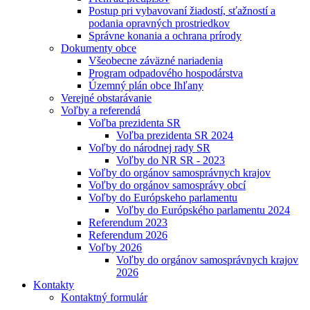
Postup pri vybavovaní žiadostí, sťažností a
podania opravných prostriedkov
Správne konania a ochrana prírody
Dokumenty obce
Všeobecne záväzné nariadenia
Program odpadového hospodárstva
Územný plán obce Ihľany
Verejné obstarávanie
Voľby a referendá
Voľba prezidenta SR
Voľba prezidenta SR 2024
Voľby do národnej rady SR
Voľby do NR SR - 2023
Voľby do orgánov samosprávnych krajov
Voľby do orgánov samosprávy obcí
Voľby do Európskeho parlamentu
Voľby do Európského parlamentu 2024
Referendum 2023
Referendum 2026
Voľby 2026
Voľby do orgánov samosprávnych krajov
2026
Kontakty
Kontaktný formulár