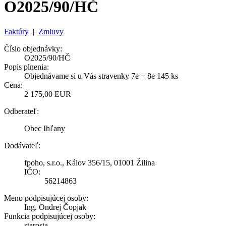
O2025/90/HČ
Faktúry
|
Zmluvy
Číslo objednávky:
O2025/90/HČ
Popis plnenia:
Objednávame si u Vás stravenky 7e + 8e 145 ks
Cena:
2 175,00 EUR
Odberateľ:
Obec Ihľany
Dodávateľ:
fpoho, s.r.o., Kálov 356/15, 01001 Žilina
IČO:
56214863
Meno podpisujúcej osoby:
Ing. Ondrej Čopjak
Funkcia podpisujúcej osoby:
starosta