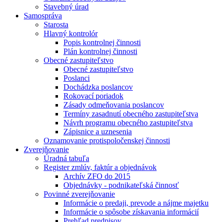
Stavebný úrad
Samospráva
Starosta
Hlavný kontrolór
Popis kontrolnej činnosti
Plán kontrolnej činnosti
Obecné zastupiteľstvo
Obecné zastupiteľstvo
Poslanci
Dochádzka poslancov
Rokovací poriadok
Zásady odmeňovania poslancov
Termíny zasadnutí obecného zastupiteľstva
Návrh programu obecného zastupiteľstva
Zápisnice a uznesenia
Oznamovanie protispoločenskej činnosti
Zverejňovanie
Úradná tabuľa
Register zmlúv, faktúr a objednávok
Archív ZFO do 2015
Objednávky - podnikateľská činnosť
Povinné zverejňovanie
Informácie o predaji, prevode a nájme majetku
Informácie o spôsobe získavania informácií
Prehľad predpisov