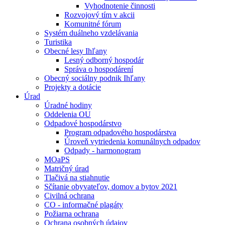
Vyhodnotenie činnosti
Rozvojový tím v akcii
Komunitné fórum
Systém duálneho vzdelávania
Turistika
Obecné lesy Ihľany
Lesný odborný hospodár
Správa o hospodárení
Obecný sociálny podnik Ihľany
Projekty a dotácie
Úrad
Úradné hodiny
Oddelenia OU
Odpadové hospodárstvo
Program odpadového hospodárstva
Úroveň vytriedenia komunálnych odpadov
Odpady - harmonogram
MOaPS
Matričný úrad
Tlačivá na stiahnutie
Sčítanie obyvateľov, domov a bytov 2021
Civilná ochrana
CO - informačné plagáty
Požiarna ochrana
Ochrana osobných údajov