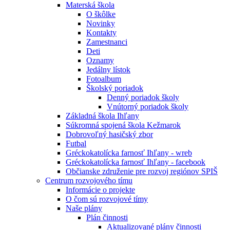
Materská škola
O škôlke
Novinky
Kontakty
Zamestnanci
Deti
Oznamy
Jedálny lístok
Fotoalbum
Školský poriadok
Denný poriadok školy
Vnútorný poriadok školy
Základná škola Ihľany
Súkromná spojená škola Kežmarok
Dobrovoľný hasičský zbor
Futbal
Gréckokatolícka farnosť Ihľany - wreb
Gréckokatolícka farnosť Ihľany - facebook
Občianske združenie pre rozvoj regiónov SPIŠ
Centrum rozvojového tímu
Informácie o projekte
O čom sú rozvojové tímy
Naše plány
Plán činnosti
Aktualizované plány činnosti