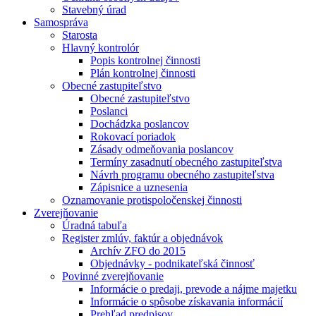
Stavebný úrad
Samospráva
Starosta
Hlavný kontrolór
Popis kontrolnej činnosti
Plán kontrolnej činnosti
Obecné zastupiteľstvo
Obecné zastupiteľstvo
Poslanci
Dochádzka poslancov
Rokovací poriadok
Zásady odmeňovania poslancov
Termíny zasadnutí obecného zastupiteľstva
Návrh programu obecného zastupiteľstva
Zápisnice a uznesenia
Oznamovanie protispoločenskej činnosti
Zverejňovanie
Úradná tabuľa
Register zmlúv, faktúr a objednávok
Archív ZFO do 2015
Objednávky - podnikateľská činnosť
Povinné zverejňovanie
Informácie o predaji, prevode a nájme majetku
Informácie o spôsobe získavania informácií
Prehľad predpisov