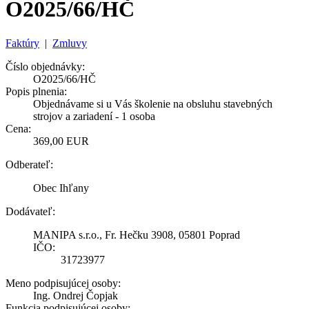
O2025/66/HČ
Faktúry
|
Zmluvy
Číslo objednávky:
O2025/66/HČ
Popis plnenia:
Objednávame si u Vás školenie na obsluhu stavebných
strojov a zariadení - 1 osoba
Cena:
369,00 EUR
Odberateľ:
Obec Ihľany
Dodávateľ:
MANIPA s.r.o., Fr. Hečku 3908, 05801 Poprad
IČO:
31723977
Meno podpisujúcej osoby:
Ing. Ondrej Čopjak
Funkcia podpisujúcej osoby: