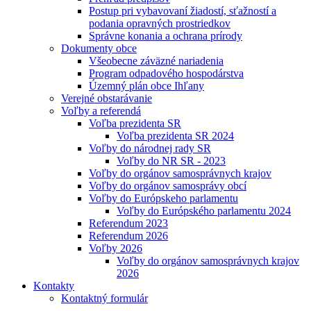
Postup pri vybavovaní žiadostí, sťažností a
podania opravných prostriedkov
Správne konania a ochrana prírody
Dokumenty obce
Všeobecne záväzné nariadenia
Program odpadového hospodárstva
Územný plán obce Ihľany
Verejné obstarávanie
Voľby a referendá
Voľba prezidenta SR
Voľba prezidenta SR 2024
Voľby do národnej rady SR
Voľby do NR SR - 2023
Voľby do orgánov samosprávnych krajov
Voľby do orgánov samosprávy obcí
Voľby do Európskeho parlamentu
Voľby do Európského parlamentu 2024
Referendum 2023
Referendum 2026
Voľby 2026
Voľby do orgánov samosprávnych krajov
2026
Kontakty
Kontaktný formulár