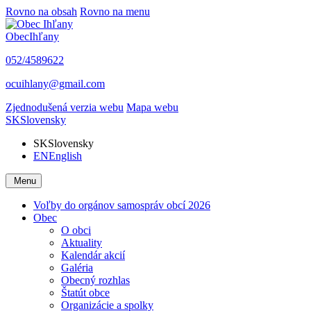
Rovno na obsah
Rovno na menu
Obec
Ihľany
052/4589622
ocuihlany@gmail.com
Zjednodušená verzia webu
Mapa webu
SK
Slovensky
SK
Slovensky
EN
English
Menu
Voľby do orgánov samospráv obcí 2026
Obec
O obci
Aktuality
Kalendár akcií
Galéria
Obecný rozhlas
Štatút obce
Organizácie a spolky