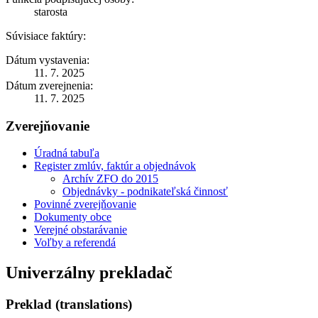
starosta
Súvisiace faktúry:
Dátum vystavenia:
11. 7. 2025
Dátum zverejnenia:
11. 7. 2025
Zverejňovanie
Úradná tabuľa
Register zmlúv, faktúr a objednávok
Archív ZFO do 2015
Objednávky - podnikateľská činnosť
Povinné zverejňovanie
Dokumenty obce
Verejné obstarávanie
Voľby a referendá
Univerzálny prekladač
Preklad (translations)