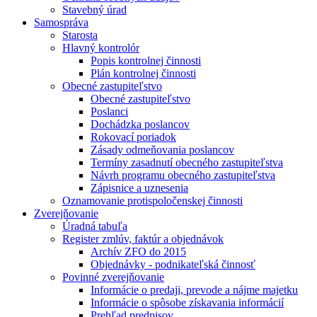
Stavebný úrad
Samospráva
Starosta
Hlavný kontrolór
Popis kontrolnej činnosti
Plán kontrolnej činnosti
Obecné zastupiteľstvo
Obecné zastupiteľstvo
Poslanci
Dochádzka poslancov
Rokovací poriadok
Zásady odmeňovania poslancov
Termíny zasadnutí obecného zastupiteľstva
Návrh programu obecného zastupiteľstva
Zápisnice a uznesenia
Oznamovanie protispoločenskej činnosti
Zverejňovanie
Úradná tabuľa
Register zmlúv, faktúr a objednávok
Archív ZFO do 2015
Objednávky - podnikateľská činnosť
Povinné zverejňovanie
Informácie o predaji, prevode a nájme majetku
Informácie o spôsobe získavania informácií
Prehľad predpisov