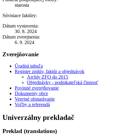
starosta
Súvisiace faktúry:
Dátum vystavenia:
30. 8. 2024
Dátum zverejnenia:
6. 9. 2024
Zverejňovanie
Úradná tabuľa
Register zmlúv, faktúr a objednávok
Archív ZFO do 2015
Objednávky - podnikateľská činnosť
Povinné zverejňovanie
Dokumenty obce
Verejné obstarávanie
Voľby a referendá
Univerzálny prekladač
Preklad (translations)