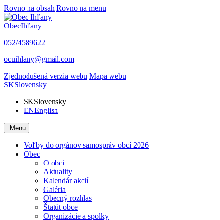
Rovno na obsah
Rovno na menu
Obec
Ihľany
052/4589622
ocuihlany@gmail.com
Zjednodušená verzia webu
Mapa webu
SK
Slovensky
SK
Slovensky
EN
English
Menu
Voľby do orgánov samospráv obcí 2026
Obec
O obci
Aktuality
Kalendár akcií
Galéria
Obecný rozhlas
Štatút obce
Organizácie a spolky