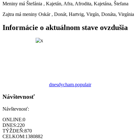
Meniny má
Štefánia
, Kajetán, Afra, Afrodita, Kajetána, Štefana
Zajtra má meniny
Oskár
, Donát, Hartvig, Virgín, Donáta, Virgínia
Informácie o aktuálnom stave ovzdušia
dnesdycham.populair
Návštevnosť
Návštevnosť:
ONLINE:
0
DNES:
220
TÝŽDEŇ:
870
CELKOM:
1380882