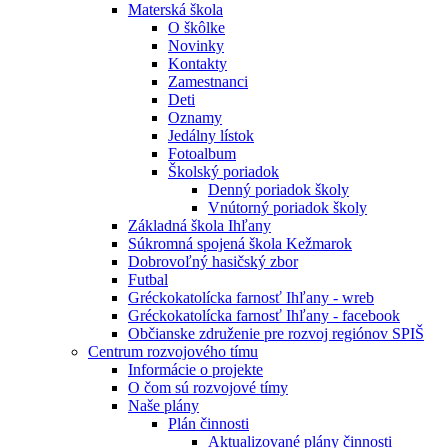
Materská škola
O škôlke
Novinky
Kontakty
Zamestnanci
Deti
Oznamy
Jedálny lístok
Fotoalbum
Školský poriadok
Denný poriadok školy
Vnútorný poriadok školy
Základná škola Ihľany
Súkromná spojená škola Kežmarok
Dobrovoľný hasičský zbor
Futbal
Gréckokatolícka farnosť Ihľany - wreb
Gréckokatolícka farnosť Ihľany - facebook
Občianske združenie pre rozvoj regiónov SPIŠ
Centrum rozvojového tímu
Informácie o projekte
O čom sú rozvojové tímy
Naše plány
Plán činnosti
Aktualizované plány činnosti