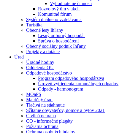
Vyhodnotenie činnosti
Rozvojový tím v akcii
Komunitné fórum
Systém duálneho vzdelávania
Turistika
Obecné lesy Ihľany
Lesný odborný hospodár
Správa o hospodárení
Obecný sociálny podnik Ihľany
Projekty a dotácie
Úrad
Úradné hodiny
Oddelenia OU
Odpadové hospodárstvo
Program odpadového hospodárstva
Úroveň vytriedenia komunálnych odpadov
Odpady - harmonogram
MOaPS
Matričný úrad
Tlačivá na stiahnutie
Sčítanie obyvateľov, domov a bytov 2021
Civilná ochrana
CO - informačné plagáty
Požiarna ochrana
Ochrana osobných údajov