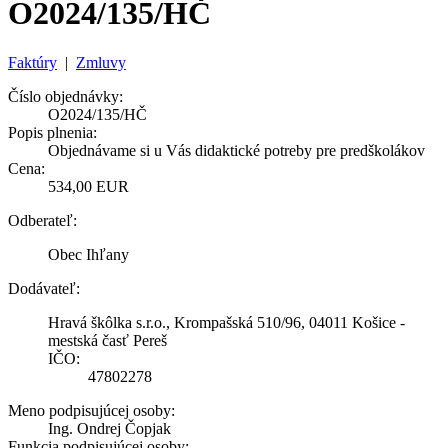
O2024/135/HČ
Faktúry
|
Zmluvy
Číslo objednávky:
O2024/135/HČ
Popis plnenia:
Objednávame si u Vás didaktické potreby pre predškolákov
Cena:
534,00 EUR
Odberateľ:
Obec Ihľany
Dodávateľ:
Hravá škôlka s.r.o., Krompašská 510/96, 04011 Košice -
mestská časť Pereš
IČO:
47802278
Meno podpisujúcej osoby:
Ing. Ondrej Čopjak
Funkcia podpisujúcej osoby: