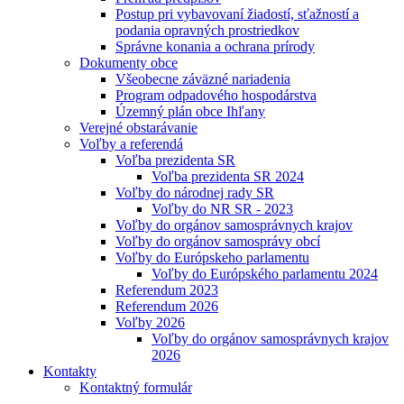
Postup pri vybavovaní žiadostí, sťažností a
podania opravných prostriedkov
Správne konania a ochrana prírody
Dokumenty obce
Všeobecne záväzné nariadenia
Program odpadového hospodárstva
Územný plán obce Ihľany
Verejné obstarávanie
Voľby a referendá
Voľba prezidenta SR
Voľba prezidenta SR 2024
Voľby do národnej rady SR
Voľby do NR SR - 2023
Voľby do orgánov samosprávnych krajov
Voľby do orgánov samosprávy obcí
Voľby do Európskeho parlamentu
Voľby do Európského parlamentu 2024
Referendum 2023
Referendum 2026
Voľby 2026
Voľby do orgánov samosprávnych krajov
2026
Kontakty
Kontaktný formulár