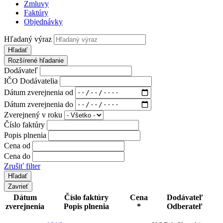
Zmluvy
Faktúry
Objednávky
Hľadaný výraz
Hľadať
Rozšírené hľadanie
Dodávateľ
IČO Dodávatelia
Dátum zverejnenia od
Dátum zverejnenia do
Zverejnený v roku
Číslo faktúry
Popis plnenia
Cena od
Cena do
Zrušiť filter
Zavrieť
Dátum
Číslo faktúry
Cena
Dodávateľ
zverejnenia
Popis plnenia
*
Odberateľ