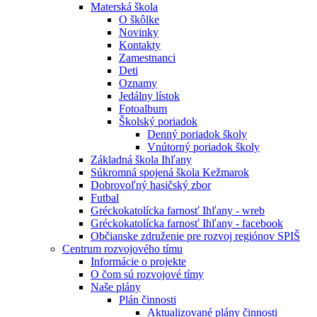
Materská škola
O škôlke
Novinky
Kontakty
Zamestnanci
Deti
Oznamy
Jedálny lístok
Fotoalbum
Školský poriadok
Denný poriadok školy
Vnútorný poriadok školy
Základná škola Ihľany
Súkromná spojená škola Kežmarok
Dobrovoľný hasičský zbor
Futbal
Gréckokatolícka farnosť Ihľany - wreb
Gréckokatolícka farnosť Ihľany - facebook
Občianske združenie pre rozvoj regiónov SPIŠ
Centrum rozvojového tímu
Informácie o projekte
O čom sú rozvojové tímy
Naše plány
Plán činnosti
Aktualizované plány činnosti