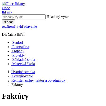
Obec
Ihľany
Hľadaný výraz
Hľadať
rozšírené vyhľadávanie
Divčata z Ihľan
Seniori
Fotogaléria
Odpady
Projekty
Základná škola
Materská škola
Úvodná stránka
Zverejňovanie
Register zmlúv, faktúr a objednávok
Faktúry
Faktúry