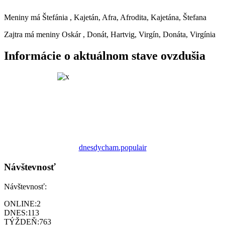
Meniny má
Štefánia
, Kajetán, Afra, Afrodita, Kajetána, Štefana
Zajtra má meniny
Oskár
, Donát, Hartvig, Virgín, Donáta, Virgínia
Informácie o aktuálnom stave ovzdušia
dnesdycham.populair
Návštevnosť
Návštevnosť:
ONLINE:
2
DNES:
113
TÝŽDEŇ:
763