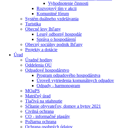
Vyhodnotenie činnosti
Rozvojový tím v akcii
Komunitné fórum
Systém duálneho vzdelávania
Turistika
Obecné lesy Ihľany
Lesný odborný hospodár
Správa o hospodárení
Obecný sociálny podnik Ihľany
Projekty a dotácie
Úrad
Úradné hodiny
Oddelenia OU
Odpadové hospodárstvo
Program odpadového hospodárstva
Úroveň vytriedenia komunálnych odpadov
Odpady - harmonogram
MOaPS
Matričný úrad
Tlačivá na stiahnutie
Sčítanie obyvateľov, domov a bytov 2021
Civilná ochrana
CO - informačné plagáty
Požiarna ochrana
Ochrana osobných údajov