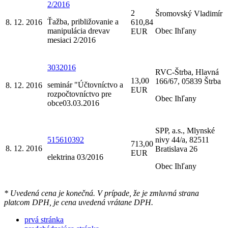
2/2016
2
Šromovský Vladimír
Ťažba, približovanie a
8. 12. 2016
610,84
manipulácia drevav
Obec Ihľany
EUR
mesiaci 2/2016
3032016
RVC-Štrba, Hlavná
13,00
166/67, 05839 Štrba
seminár "Účtovníctvo a
8. 12. 2016
EUR
rozpočtovníctvo pre
Obec Ihľany
obce03.03.2016
SPP, a.s., Mlynské
515610392
nivy 44/a, 82511
713,00
8. 12. 2016
Bratislava 26
EUR
elektrina 03/2016
Obec Ihľany
* Uvedená cena je konečná. V prípade, že je zmluvná strana
platcom DPH, je cena uvedená vrátane DPH.
prvá stránka