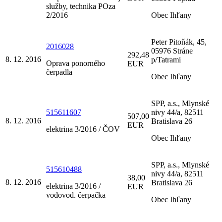
služby, technika POza
2/2016
Obec Ihľany
Peter Pitoňák, 45,
2016028
05976 Stráne
292,48
8. 12. 2016
p/Tatrami
Oprava ponorného
EUR
čerpadla
Obec Ihľany
SPP, a.s., Mlynské
515611607
nivy 44/a, 82511
507,00
8. 12. 2016
Bratislava 26
EUR
elektrina 3/2016 / ČOV
Obec Ihľany
SPP, a.s., Mlynské
515610488
nivy 44/a, 82511
38,00
8. 12. 2016
Bratislava 26
elektrina 3/2016 /
EUR
vodovod. čerpačka
Obec Ihľany