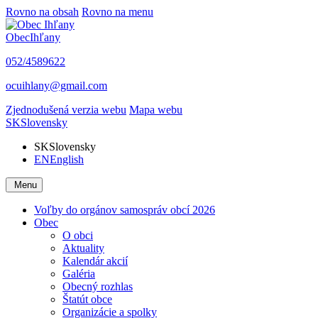
Rovno na obsah
Rovno na menu
Obec
Ihľany
052/4589622
ocuihlany@gmail.com
Zjednodušená verzia webu
Mapa webu
SK
Slovensky
SK
Slovensky
EN
English
Menu
Voľby do orgánov samospráv obcí 2026
Obec
O obci
Aktuality
Kalendár akcií
Galéria
Obecný rozhlas
Štatút obce
Organizácie a spolky