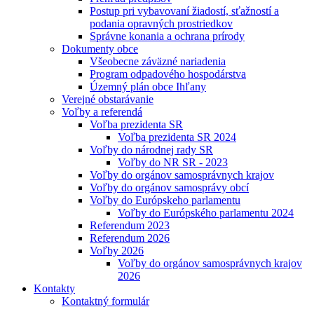
Postup pri vybavovaní žiadostí, sťažností a
podania opravných prostriedkov
Správne konania a ochrana prírody
Dokumenty obce
Všeobecne záväzné nariadenia
Program odpadového hospodárstva
Územný plán obce Ihľany
Verejné obstarávanie
Voľby a referendá
Voľba prezidenta SR
Voľba prezidenta SR 2024
Voľby do národnej rady SR
Voľby do NR SR - 2023
Voľby do orgánov samosprávnych krajov
Voľby do orgánov samosprávy obcí
Voľby do Európskeho parlamentu
Voľby do Európského parlamentu 2024
Referendum 2023
Referendum 2026
Voľby 2026
Voľby do orgánov samosprávnych krajov
2026
Kontakty
Kontaktný formulár