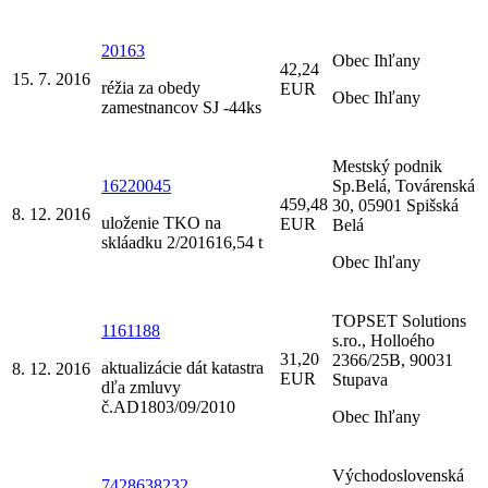
20163
Obec Ihľany
42,24
15. 7. 2016
réžia za obedy
EUR
Obec Ihľany
zamestnancov SJ -44ks
Mestský podnik
16220045
Sp.Belá, Továrenská
459,48
30, 05901 Spišská
8. 12. 2016
uloženie TKO na
EUR
Belá
skláadku 2/201616,54 t
Obec Ihľany
TOPSET Solutions
1161188
s.ro., Holloého
31,20
2366/25B, 90031
aktualizácie dát katastra
8. 12. 2016
EUR
Stupava
dľa zmluvy
č.AD1803/09/2010
Obec Ihľany
Východoslovenská
7428638232