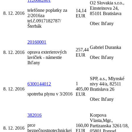
1120682801
O2 Slovakia s.r.o.,
Einsteinova 24,
telefónne poplatky za
14,14
8. 12. 2016
85101 Bratislava
2/2016za
EUR
tel.č.0917182787/
Obec Ihľany
Šterbák
20160001
Gabriel Duranka
257,44
oprava exterierových
8. 12. 2016
EUR
lavičiek - námestie
Obec Ihľany
Ihľany
SPP, a.s., Mlynské
1
6300144012
nivy 44/a, 82511
8. 12. 2016
405,00
Bratislava 26
spotreba plynu v 3/2016
EUR
Obec Ihľany
382016
Korpova
Vlasta,Mgr.,
prce
160,00
Partizanska 3261/18,
8. 12. 2016
bezpečnostnotechnickej
EUR
05801 Poprad