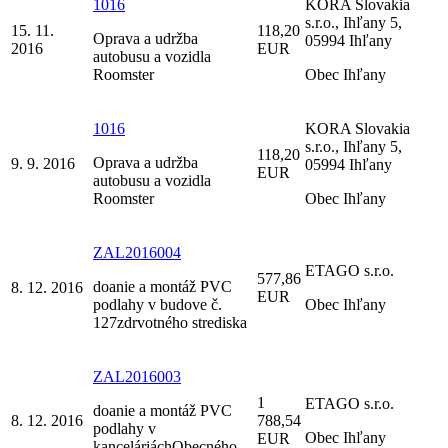
1016
KORA Slovakia
s.r.o., Ihľany 5,
15. 11.
118,20
Oprava a udržba
05994 Ihľany
2016
EUR
autobusu a vozidla
Roomster
Obec Ihľany
1016
KORA Slovakia
s.r.o., Ihľany 5,
118,20
Oprava a udržba
9. 9. 2016
05994 Ihľany
EUR
autobusu a vozidla
Roomster
Obec Ihľany
ZAL2016004
ETAGO s.r.o.
577,86
doanie a montáž PVC
8. 12. 2016
EUR
podlahy v budove č.
Obec Ihľany
127zdrvotného strediska
ZAL2016003
1
ETAGO s.r.o.
doanie a montáž PVC
8. 12. 2016
788,54
podlahy v
Obec Ihľany
EUR
kanceláriáchObecného