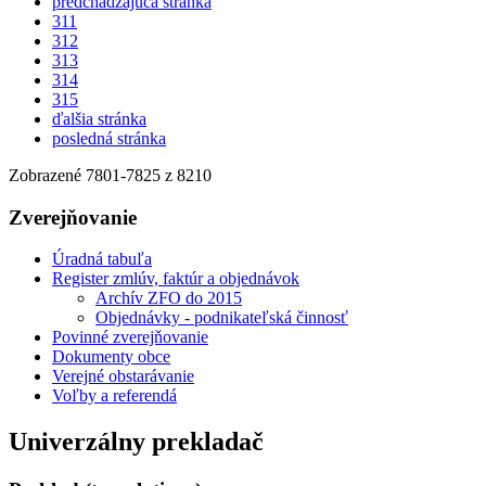
predchádzajúca stránka
311
312
313
314
315
ďalšia stránka
posledná stránka
Zobrazené
7801
-
7825
z 8210
Zverejňovanie
Úradná tabuľa
Register zmlúv, faktúr a objednávok
Archív ZFO do 2015
Objednávky - podnikateľská činnosť
Povinné zverejňovanie
Dokumenty obce
Verejné obstarávanie
Voľby a referendá
Univerzálny prekladač