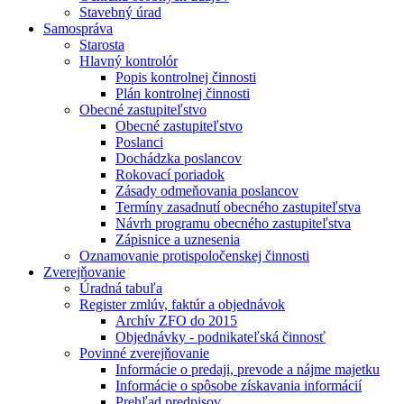
Stavebný úrad
Samospráva
Starosta
Hlavný kontrolór
Popis kontrolnej činnosti
Plán kontrolnej činnosti
Obecné zastupiteľstvo
Obecné zastupiteľstvo
Poslanci
Dochádzka poslancov
Rokovací poriadok
Zásady odmeňovania poslancov
Termíny zasadnutí obecného zastupiteľstva
Návrh programu obecného zastupiteľstva
Zápisnice a uznesenia
Oznamovanie protispoločenskej činnosti
Zverejňovanie
Úradná tabuľa
Register zmlúv, faktúr a objednávok
Archív ZFO do 2015
Objednávky - podnikateľská činnosť
Povinné zverejňovanie
Informácie o predaji, prevode a nájme majetku
Informácie o spôsobe získavania informácií
Prehľad predpisov