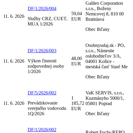
Galileo Corporation
DF/1/2026/004
s.r.o., Boženy
59,04
Nemcovej 8, 810 00
11. 6. 2026
Služby CRZ, CUET,
EUR
Bratislava
MUA 1/2026
Obec Ihľany
Osobnyudaj.sk - PO,
DF/1/2026/003
s.r.o., Námestie
osloboditeľov 3/A,
48,00
Výkon činnosti
11. 6. 2026
04001 Košice -
EUR
zodpovednej osoby
mestská časť Staré Me
1/2026
Obec Ihľany
DF/5/2026/002
VaK SERVIS, s.r.o.,
1
Kuzmányho 5000/1,
Prevádzkovanie
11. 6. 2026
185,72
05801 Poprad
verejného vodovodu
EUR
1Q/2026
Obec Ihľany
DF/1/2026/002
Robert Fuchs-REPO,