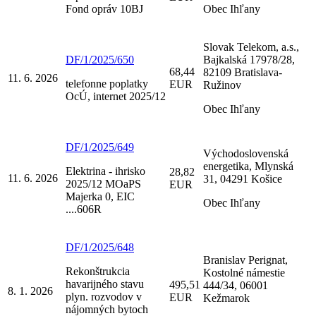
Fond opráv 10BJ
Obec Ihľany
Slovak Telekom, a.s.,
DF/1/2025/650
Bajkalská 17978/28,
68,44
82109 Bratislava-
11. 6. 2026
telefonne poplatky
EUR
Ružinov
OcÚ, internet 2025/12
Obec Ihľany
DF/1/2025/649
Východoslovenská
energetika, Mlynská
Elektrina - ihrisko
28,82
11. 6. 2026
31, 04291 Košice
2025/12 MOaPS
EUR
Majerka 0, EIC
Obec Ihľany
....606R
DF/1/2025/648
Branislav Perignat,
Rekonštrukcia
Kostolné námestie
havarijného stavu
495,51
444/34, 06001
8. 1. 2026
plyn. rozvodov v
EUR
Kežmarok
nájomných bytoch