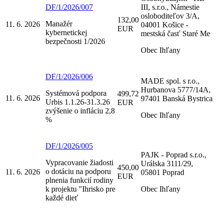
DF/1/2026/007
III, s.r.o., Námestie
osloboditeľov 3/A,
132,00
Manažér
11. 6. 2026
04001 Košice -
EUR
kybernetickej
mestská časť Staré Me
bezpečnosti 1/2026
Obec Ihľany
DF/1/2026/006
MADE spol. s r.o.,
Hurbanova 5777/14A,
Systémová podpora
499,72
11. 6. 2026
97401 Banská Bystrica
Urbis 1.1.26-31.3.26
EUR
zvýšenie o infláciu 2,8
Obec Ihľany
%
DF/1/2026/005
PAJK - Poprad s.r.o.,
Vypracovanie žiadosti
Urálska 3111/29,
450,00
o dotáciu na podporu
11. 6. 2026
05801 Poprad
EUR
plnenia funkcií rodiny
k projektu "Ihrisko pre
Obec Ihľany
každé dieť