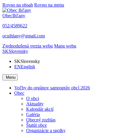
Rovno na obsah
Rovno na menu
Obec
Ihľany
052/4589622
ocuihlany@gmail.com
Zjednodušená verzia webu
Mapa webu
SK
Slovensky
SK
Slovensky
EN
English
Menu
Voľby do orgánov samospráv obcí 2026
Obec
O obci
Aktuality
Kalendár akcií
Galéria
Obecný rozhlas
Štatút obce
Organizácie a spolky