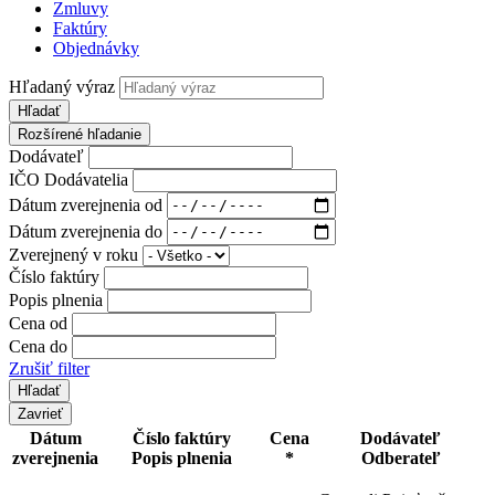
Zmluvy
Faktúry
Objednávky
Hľadaný výraz
Hľadať
Rozšírené hľadanie
Dodávateľ
IČO Dodávatelia
Dátum zverejnenia od
Dátum zverejnenia do
Zverejnený v roku
Číslo faktúry
Popis plnenia
Cena od
Cena do
Zrušiť filter
Zavrieť
Dátum
Číslo faktúry
Cena
Dodávateľ
zverejnenia
Popis plnenia
*
Odberateľ