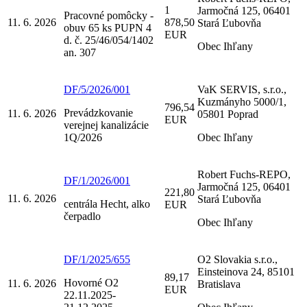
1
Jarmočná 125, 06401
Pracovné pomôcky -
11. 6. 2026
878,50
Stará Ľubovňa
obuv 65 ks PUPN 4
EUR
d. č. 25/46/054/1402
Obec Ihľany
an. 307
DF/5/2026/001
VaK SERVIS, s.r.o.,
Kuzmányho 5000/1,
796,54
Prevádzkovanie
11. 6. 2026
05801 Poprad
EUR
verejnej kanalizácie
1Q/2026
Obec Ihľany
Robert Fuchs-REPO,
DF/1/2026/001
Jarmočná 125, 06401
221,80
11. 6. 2026
Stará Ľubovňa
centrála Hecht, alko
EUR
čerpadlo
Obec Ihľany
DF/1/2025/655
O2 Slovakia s.r.o.,
Einsteinova 24, 85101
89,17
Hovorné O2
11. 6. 2026
Bratislava
EUR
22.11.2025-