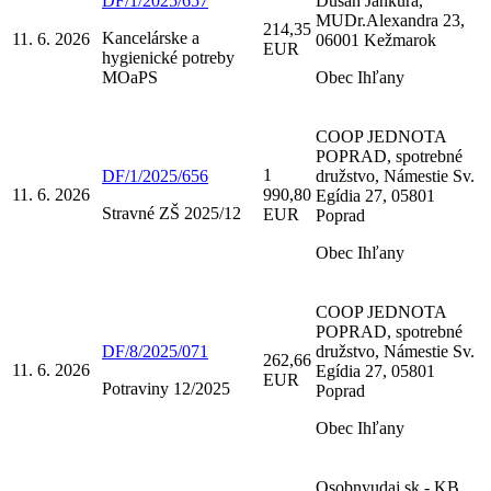
DF/1/2025/657
Dušan Jankura,
MUDr.Alexandra 23,
214,35
Kancelárske a
11. 6. 2026
06001 Kežmarok
EUR
hygienické potreby
MOaPS
Obec Ihľany
COOP JEDNOTA
POPRAD, spotrebné
1
DF/1/2025/656
družstvo, Námestie Sv.
11. 6. 2026
990,80
Egídia 27, 05801
Stravné ZŠ 2025/12
EUR
Poprad
Obec Ihľany
COOP JEDNOTA
POPRAD, spotrebné
DF/8/2025/071
družstvo, Námestie Sv.
262,66
11. 6. 2026
Egídia 27, 05801
EUR
Potraviny 12/2025
Poprad
Obec Ihľany
Osobnyudaj.sk - KB