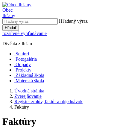
Obec
Ihľany
Hľadaný výraz
Hľadať
rozšírené vyhľadávanie
Divčata z Ihľan
Seniori
Fotogaléria
Odpady
Projekty
Základná škola
Materská škola
Úvodná stránka
Zverejňovanie
Register zmlúv, faktúr a objednávok
Faktúry
Faktúry