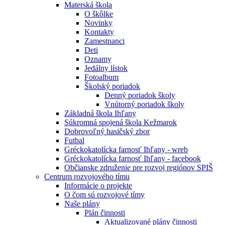
Materská škola
O škôlke
Novinky
Kontakty
Zamestnanci
Deti
Oznamy
Jedálny lístok
Fotoalbum
Školský poriadok
Denný poriadok školy
Vnútorný poriadok školy
Základná škola Ihľany
Súkromná spojená škola Kežmarok
Dobrovoľný hasičský zbor
Futbal
Gréckokatolícka farnosť Ihľany - wreb
Gréckokatolícka farnosť Ihľany - facebook
Občianske združenie pre rozvoj regiónov SPIŠ
Centrum rozvojového tímu
Informácie o projekte
O čom sú rozvojové tímy
Naše plány
Plán činnosti
Aktualizované plány činnosti