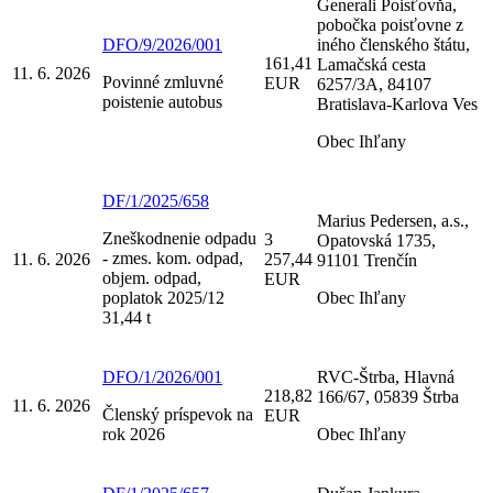
Generali Poisťovňa,
pobočka poisťovne z
DFO/9/2026/001
iného členského štátu,
161,41
Lamačská cesta
11. 6. 2026
Povinné zmluvné
EUR
6257/3A, 84107
poistenie autobus
Bratislava-Karlova Ves
Obec Ihľany
DF/1/2025/658
Marius Pedersen, a.s.,
Zneškodnenie odpadu
3
Opatovská 1735,
- zmes. kom. odpad,
11. 6. 2026
257,44
91101 Trenčín
objem. odpad,
EUR
poplatok 2025/12
Obec Ihľany
31,44 t
DFO/1/2026/001
RVC-Štrba, Hlavná
218,82
166/67, 05839 Štrba
11. 6. 2026
Členský príspevok na
EUR
rok 2026
Obec Ihľany