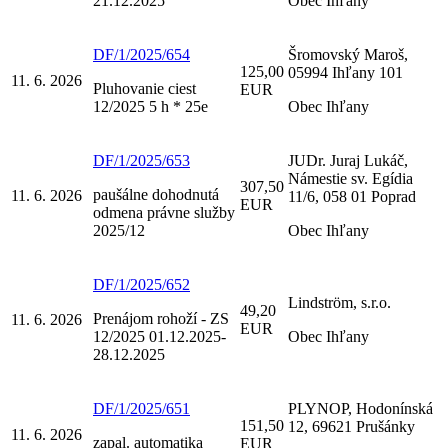
21.12.2025
Obec Ihľany
DF/1/2025/654
Šromovský Maroš,
125,00
05994 Ihľany 101
11. 6. 2026
Pluhovanie ciest
EUR
12/2025 5 h * 25e
Obec Ihľany
DF/1/2025/653
JUDr. Juraj Lukáč,
Námestie sv. Egídia
307,50
paušálne dohodnutá
11. 6. 2026
11/6, 058 01 Poprad
EUR
odmena právne služby
2025/12
Obec Ihľany
DF/1/2025/652
Lindström, s.r.o.
49,20
Prenájom rohoží - ZS
11. 6. 2026
EUR
12/2025 01.12.2025-
Obec Ihľany
28.12.2025
DF/1/2025/651
PLYNOP, Hodonínská
151,50
12, 69621 Prušánky
11. 6. 2026
zapal. automatika
EUR