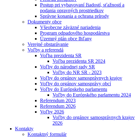
Postup pri vybavovaní žiadostí, sťažností a
podania opravných prostriedkov
Správne konania a ochrana prírody
Dokumenty obce
Všeobecne záväzné nariadenia
Program odpadového hospodárstva
Územný plán obce Ihľany
Verejné obstarávanie
Voľby a referendá
Voľba prezidenta SR
Voľba prezidenta SR 2024
Voľby do národnej rady SR
Voľby do NR SR - 2023
Voľby do orgánov samosprávnych krajov
Voľby do orgánov samosprávy obcí
Voľby do Európskeho parlamentu
Voľby do Európského parlamentu 2024
Referendum 2023
Referendum 2026
Voľby 2026
Voľby do orgánov samosprávnych krajov
2026
Kontakty
Kontaktný formulár