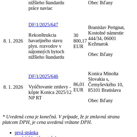
nižšieho štandardu
Obec Ihľany
práce naviac
DF/1/2025/647
Branislav Perignat,
Kostolné námestie
Rekonštrukcia
30
444/34, 06001
havarijného stavu
8. 1. 2026
800,17
Kežmarok
plyn. rozvodov v
EUR
nájomných bytoch
Obec Ihľany
nižšieho štandardu
Konica Minolta
DF/1/2025/646
Slovakia s,
86,01
Černyševkého 10,
Vyúčtovanie zmluvy -
8. 1. 2026
EUR
85101 Bratislava
kópie Konica 2025/12
NP RT
Obec Ihľany
* Uvedená cena je konečná. V prípade, že je zmluvná strana
platcom DPH, je cena uvedená vrátane DPH.
prvá stránka