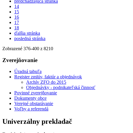
predchádzajúca stránka
14
15
16
17
18
ďalšia stránka
posledná stránka
Zobrazené
376
-
400
z 8210
Zverejňovanie
Úradná tabuľa
Register zmlúv, faktúr a objednávok
Archív ZFO do 2015
Objednávky - podnikateľská činnosť
Povinné zverejňovanie
Dokumenty obce
Verejné obstarávanie
Voľby a referendá
Univerzálny prekladač