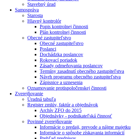
Stavebný úrad
Samospráva
Starosta
Hlavný kontrolór
Popis kontrolnej činnosti
Plán kontrolnej činnosti
Obecné zastupiteľstvo
Obecné zastupiteľstvo
Poslanci
Dochádzka poslancov
Rokovací poriadok
Zásady odmeňovania poslancov
Termíny zasadnutí obecného zastupiteľstva
Návrh programu obecného zastupiteľstva
Zápisnice a uznesenia
Oznamovanie protispoločenskej činnosti
Zverejňovanie
Úradná tabuľa
Register zmlúv, faktúr a objednávok
Archív ZFO do 2015
Objednávky - podnikateľská činnosť
Povinné zverejňovanie
Informácie o predaji, prevode a nájme majetku
Informácie o spôsobe získavania informácií
Prehľad predpisov