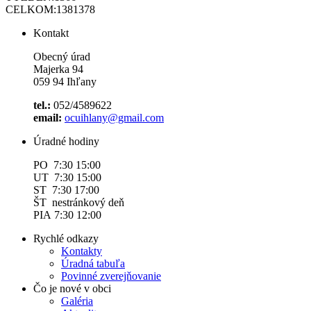
CELKOM:
1381378
Kontakt
Obecný úrad
Majerka 94
059 94 Ihľany
tel.:
052/4589622
email:
ocuihlany@gmail.com
Úradné hodiny
PO 7:30 15:00
UT 7:30 15:00
ST 7:30 17:00
ŠT nestránkový deň
PIA 7:30 12:00
Rychlé odkazy
Kontakty
Úradná tabuľa
Povinné zverejňovanie
Čo je nové v obci
Galéria