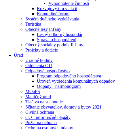
Vyhodnotenie činnosti
Rozvojový tím v akcii
Komunitné fórum
Systém duálneho vzdelávania
Turistika
Obecné lesy Ihľany
Lesný odborný hospodár
Správa o hospodárení
Obecný sociálny podnik Ihľany
Projekty a dotácie
Úrad
Úradné hodiny
Oddelenia OU
Odpadové hospodárstvo
Program odpadového hospodárstva
Úroveň vytriedenia komunálnych odpadov
Odpady - harmonogram
MOaPS
Matričný úrad
Tlačivá na stiahnutie
Sčítanie obyvateľov, domov a bytov 2021
Civilná ochrana
CO - informačné plagáty
Požiarna ochrana
Ochrana osobných údajov