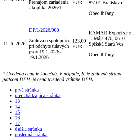
Prenájom zariadenia
EUR
85101 Bratislava
- kopírka 2026/1
Obec Ihľany
DF/1/2026/008
RAMAR Export s.r.o.,
1. Mája 476, 06101
Zmluva o spolupráci
123,00
11. 6. 2026
Spišská Stará Ves
pri odchyte túlavých
EUR
psov 19.1.2026-
Obec Ihľany
19.1.2026
* Uvedená cena je konečná. V prípade, že je zmluvná strana
platcom DPH, je cena uvedená vrátane DPH.
prvá stránka
predchádzajúca stránka
13
14
15
16
17
ďalšia stránka
posledná stránka