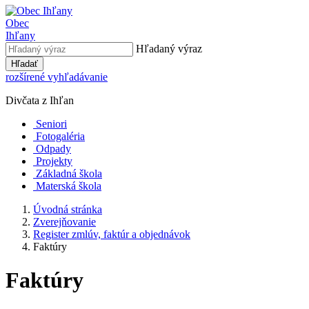
Obec
Ihľany
Hľadaný výraz
Hľadať
rozšírené vyhľadávanie
Divčata z Ihľan
Seniori
Fotogaléria
Odpady
Projekty
Základná škola
Materská škola
Úvodná stránka
Zverejňovanie
Register zmlúv, faktúr a objednávok
Faktúry
Faktúry