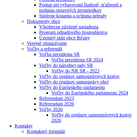
Postup pri vybavovaní žiadostí, sťažností a
podania opravných prostriedkov
Správne konania a ochrana prírody
Dokumenty obce
Všeobecne záväzné nariadenia
Program odpadového hospodárstva
Územný plán obce Ihľany
Verejné obstarávanie
Voľby a referendá
Voľba prezidenta SR
Voľba prezidenta SR 2024
Voľby do národnej rady SR
Voľby do NR SR - 2023
Voľby do orgánov samosprávnych krajov
Voľby do orgánov samosprávy obcí
Voľby do Európskeho parlamentu
Voľby do Európského parlamentu 2024
Referendum 2023
Referendum 2026
Voľby 2026
Voľby do orgánov samosprávnych krajov
2026
Kontakty
Kontaktný formulár