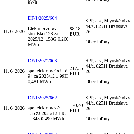
kWh
DF/1/2025/664
SPP, a.s., Mlynské nivy
44/a, 82511 Bratislava
Elektrina zdrav.
88,18
11. 6. 2026
26
stredisko 128 za
EUR
2025/12 ...53G 0,260
Obec Ihľany
MWh
DF/1/2025/663
SPP, a.s., Mlynské nivy
44/a, 82511 Bratislava
217,35
spot.elektriny OcÚ č.
11. 6. 2026
26
EUR
94 za 2025/12 ...99H
0,481 MWh
Obec Ihľany
DF/1/2025/662
SPP, a.s., Mlynské nivy
44/a, 82511 Bratislava
170,40
spot.elektriny s.č.
11. 6. 2026
26
EUR
135 za 2025/12 EIC
....348 0,490 MWh
Obec Ihľany