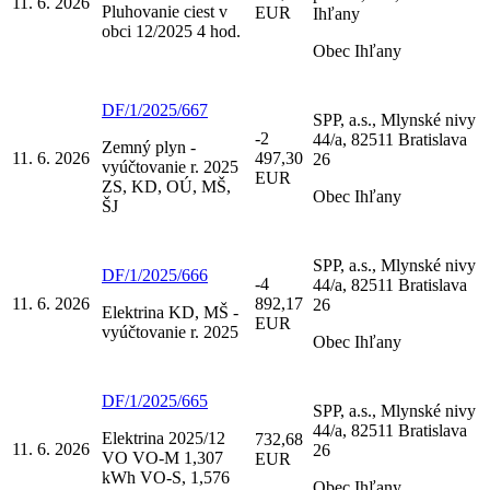
11. 6. 2026
Pluhovanie ciest v
EUR
Ihľany
obci 12/2025 4 hod.
Obec Ihľany
DF/1/2025/667
SPP, a.s., Mlynské nivy
-2
44/a, 82511 Bratislava
Zemný plyn -
11. 6. 2026
497,30
26
vyúčtovanie r. 2025
EUR
ZS, KD, OÚ, MŠ,
Obec Ihľany
ŠJ
SPP, a.s., Mlynské nivy
DF/1/2025/666
-4
44/a, 82511 Bratislava
11. 6. 2026
892,17
26
Elektrina KD, MŠ -
EUR
vyúčtovanie r. 2025
Obec Ihľany
DF/1/2025/665
SPP, a.s., Mlynské nivy
44/a, 82511 Bratislava
Elektrina 2025/12
732,68
11. 6. 2026
26
VO VO-M 1,307
EUR
kWh VO-S, 1,576
Obec Ihľany