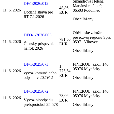
Smandrová Helena,
DF/1/2026/012
Mariánske nám. 9,
48,86
11. 6. 2026
06503 Podolínec
Dodaná strava pre
EUR
RT 7.1.2026
Obec Ihľany
Občianske združenie
DFO/1/2026/003
pre rozvoj regionu Spiš,
781,50
11. 6. 2026
05971 Vlkovce
Členský príspevok
EUR
na rok 2026
Obec Ihľany
DF/1/2025/673
FINEKOL, s.r.o., 146,
1
05976 Mlynčeky
11. 6. 2026
775,54
vývoz komunálneho
EUR
odpadu v 2025/12
Obec Ihľany
DF/1/2025/672
FINEKOL, s.r.o., 146,
73,06
05976 Mlynčeky
11. 6. 2026
Vývoz bioodpadu
EUR
preb.protokol 25-578
Obec Ihľany