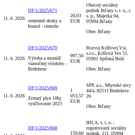
Obecný sociálny
DF/1/2025/671
podnik Ihľany s. r. o., r.
20,63
s. p., Majerka 94,
11. 6. 2026
omietané dosky a
EUR
05994 Ihľany
hranol - cintorín
Obec Ihľany
DF/1/2025/670
Rozvoj Krížovej Vsi,
s.r.o., Krížová Ves 51,
997,50
Výroba a montáž
11. 6. 2026
05901 Spišská Belá
EUR
vianočnej výzdoby -
Betlehem
Obec Ihľany
SPP, a.s., Mlynské nivy
DF/1/2025/669
1
44/a, 82511 Bratislava
11. 6. 2026
053,57
26
Zemný plyn 10bj
EUR
vyúčtovanie 2025
Obec Ihľany
IHLA, s. r. o. -
DF/1/2025/668
registrovaný sociálny
159,60
podnik, 211, 05994