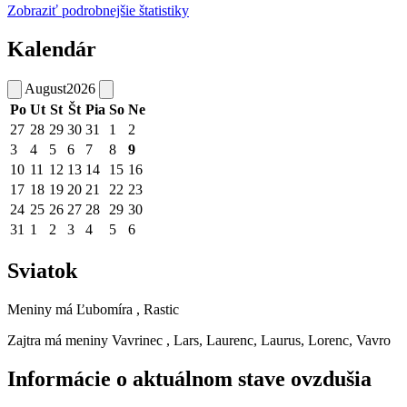
Zobraziť podrobnejšie štatistiky
Kalendár
August
2026
Po
Ut
St
Št
Pia
So
Ne
27
28
29
30
31
1
2
3
4
5
6
7
8
9
10
11
12
13
14
15
16
17
18
19
20
21
22
23
24
25
26
27
28
29
30
31
1
2
3
4
5
6
Sviatok
Meniny má
Ľubomíra
, Rastic
Zajtra má meniny
Vavrinec
, Lars, Laurenc, Laurus, Lorenc, Vavro
Informácie o aktuálnom stave ovzdušia