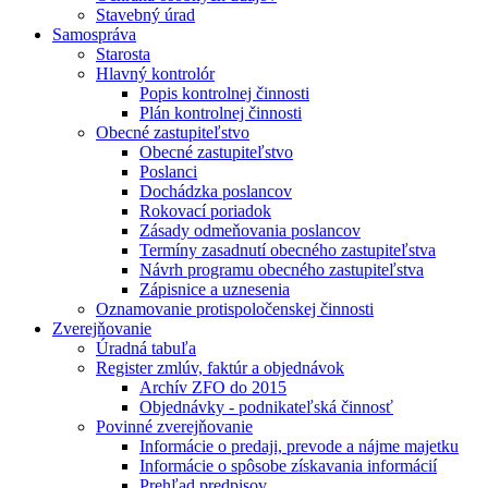
Stavebný úrad
Samospráva
Starosta
Hlavný kontrolór
Popis kontrolnej činnosti
Plán kontrolnej činnosti
Obecné zastupiteľstvo
Obecné zastupiteľstvo
Poslanci
Dochádzka poslancov
Rokovací poriadok
Zásady odmeňovania poslancov
Termíny zasadnutí obecného zastupiteľstva
Návrh programu obecného zastupiteľstva
Zápisnice a uznesenia
Oznamovanie protispoločenskej činnosti
Zverejňovanie
Úradná tabuľa
Register zmlúv, faktúr a objednávok
Archív ZFO do 2015
Objednávky - podnikateľská činnosť
Povinné zverejňovanie
Informácie o predaji, prevode a nájme majetku
Informácie o spôsobe získavania informácií
Prehľad predpisov