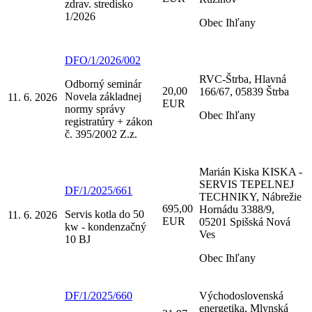
zdrav. stredisko
1/2026
Obec Ihľany
DFO/1/2026/002
RVC-Štrba, Hlavná
Odborný seminár
20,00
166/67, 05839 Štrba
Novela základnej
11. 6. 2026
EUR
normy správy
Obec Ihľany
registratúry + zákon
č. 395/2002 Z.z.
Marián Kiska KISKA -
SERVIS TEPELNEJ
DF/1/2025/661
TECHNIKY, Nábrežie
695,00
Hornádu 3388/9,
Servis kotla do 50
11. 6. 2026
EUR
05201 Spišská Nová
kw - kondenzačný
Ves
10 BJ
Obec Ihľany
DF/1/2025/660
Východoslovenská
energetika, Mlynská