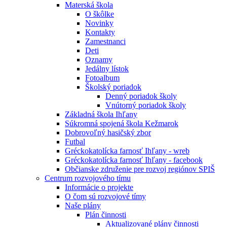
Materská škola
O škôlke
Novinky
Kontakty
Zamestnanci
Deti
Oznamy
Jedálny lístok
Fotoalbum
Školský poriadok
Denný poriadok školy
Vnútorný poriadok školy
Základná škola Ihľany
Súkromná spojená škola Kežmarok
Dobrovoľný hasičský zbor
Futbal
Gréckokatolícka farnosť Ihľany - wreb
Gréckokatolícka farnosť Ihľany - facebook
Občianske združenie pre rozvoj regiónov SPIŠ
Centrum rozvojového tímu
Informácie o projekte
O čom sú rozvojové tímy
Naše plány
Plán činnosti
Aktualizované plány činnosti