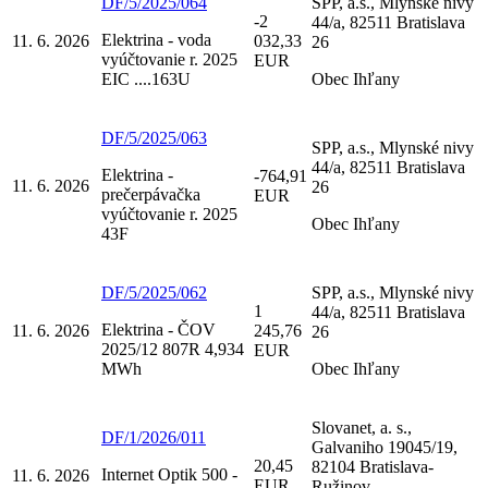
DF/5/2025/064
SPP, a.s., Mlynské nivy
-2
44/a, 82511 Bratislava
Elektrina - voda
11. 6. 2026
032,33
26
vyúčtovanie r. 2025
EUR
EIC ....163U
Obec Ihľany
DF/5/2025/063
SPP, a.s., Mlynské nivy
44/a, 82511 Bratislava
Elektrina -
-764,91
11. 6. 2026
26
prečerpávačka
EUR
vyúčtovanie r. 2025
Obec Ihľany
43F
DF/5/2025/062
SPP, a.s., Mlynské nivy
1
44/a, 82511 Bratislava
Elektrina - ČOV
11. 6. 2026
245,76
26
2025/12 807R 4,934
EUR
MWh
Obec Ihľany
Slovanet, a. s.,
DF/1/2026/011
Galvaniho 19045/19,
20,45
82104 Bratislava-
Internet Optik 500 -
11. 6. 2026
EUR
Ružinov