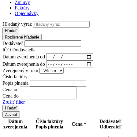
Zmluvy
Faktúry
Objednávky
Hľadaný výraz
Hľadať
Rozšírené hľadanie
Dodávateľ
IČO Dodávatelia
Dátum zverejnenia od
Dátum zverejnenia do
Zverejnený v roku
Číslo faktúry
Popis plnenia
Cena od
Cena do
Zrušiť filter
Zavrieť
Dátum
Číslo faktúry
Dodávateľ
Cena *
zverejnenia
Popis plnenia
Odberateľ