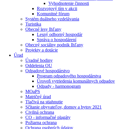
Vyhodnotenie činnosti
Rozvojový tím v akcii
Komunitné fórum
Systém duálneho vzdelávania
Turistika
Obecné lesy Ihľany
Lesný odborný hospodár
Správa o hospodárení
Obecný sociálny podnik Ihľany
Projekty a dotácie
Úrad
Úradné hodiny
Oddelenia OU
Odpadové hospodárstvo
Program odpadového hospodárstva
Úroveň vytriedenia komunálnych odpadov
Odpady - harmonogram
MOaPS
Matričný úrad
Tlačivá na stiahnutie
Sčítanie obyvateľov, domov a bytov 2021
Civilná ochrana
CO - informačné plagáty
Požiarna ochrana
Ochrana osobných údajov