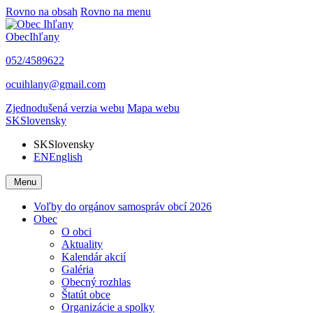
Rovno na obsah
Rovno na menu
Obec
Ihľany
052/4589622
ocuihlany@gmail.com
Zjednodušená verzia webu
Mapa webu
SK
Slovensky
SK
Slovensky
EN
English
Menu
Voľby do orgánov samospráv obcí 2026
Obec
O obci
Aktuality
Kalendár akcií
Galéria
Obecný rozhlas
Štatút obce
Organizácie a spolky