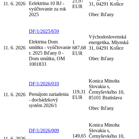
21,97
Eelektrina 10 BJ -
11. 6. 2026
31, 04291 Košice
EUR
vyúčtovanie za rok
2025
Obec Ihľany
DF/1/2025/659
Východoslovenská
Elektrina Dom
1
energetika, Mlynská
smútku - vyúčtovanie
11. 6. 2026
687,68
31, 04291 Košice
r. 2025 Ihľany 0 -
EUR
Dom smútku, OM
Obec Ihľany
1001833
Konica Minolta
DF/1/2026/010
Slovakia s,
119,31
Černyševkého 10,
Prenájom zariadenia
11. 6. 2026
EUR
85101 Bratislava
- dochádzkový
systém 2026/1
Obec Ihľany
Konica Minolta
DF/1/2026/009
Slovakia s,
149,65
Černyševkého 10,
11. 6. 2026