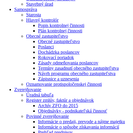
Stavebný úrad
Samospráva
Starosta
Hlavný kontrolór
Popis kontrolnej činnosti
Plán kontrolnej činnosti
Obecné zastupiteľstvo
Obecné zastupiteľstvo
Poslanci
Dochádzka poslancov
Rokovací poriadok
Zásady odmeňovania poslancov
Termíny zasadnutí obecného zastupiteľstva
Návrh programu obecného zastupiteľstva
Zápisnice a uznesenia
Oznamovanie protispoločenskej činnosti
Zverejňovanie
Úradná tabuľa
Register zmlúv, faktúr a objednávok
Archív ZFO do 2015
Objednávky - podnikateľská činnosť
Povinné zverejňovanie
Informácie o predaji, prevode a nájme majetku
Informácie o spôsobe získavania informácií
Prehľad predpisov