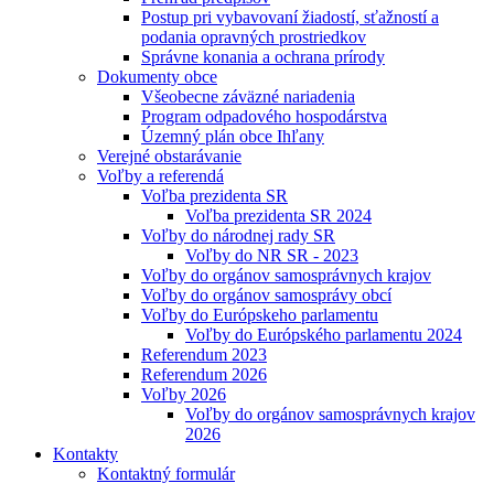
Postup pri vybavovaní žiadostí, sťažností a
podania opravných prostriedkov
Správne konania a ochrana prírody
Dokumenty obce
Všeobecne záväzné nariadenia
Program odpadového hospodárstva
Územný plán obce Ihľany
Verejné obstarávanie
Voľby a referendá
Voľba prezidenta SR
Voľba prezidenta SR 2024
Voľby do národnej rady SR
Voľby do NR SR - 2023
Voľby do orgánov samosprávnych krajov
Voľby do orgánov samosprávy obcí
Voľby do Európskeho parlamentu
Voľby do Európského parlamentu 2024
Referendum 2023
Referendum 2026
Voľby 2026
Voľby do orgánov samosprávnych krajov
2026
Kontakty
Kontaktný formulár