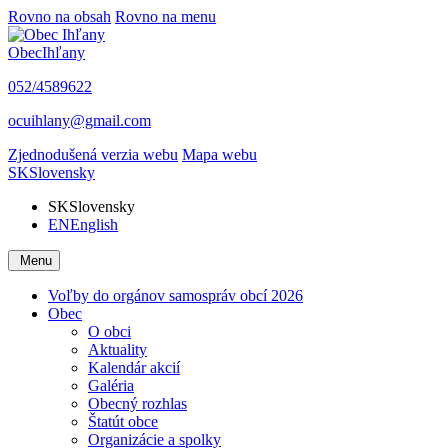
Rovno na obsah
Rovno na menu
Obec
Ihľany
052/4589622
ocuihlany@gmail.com
Zjednodušená verzia webu
Mapa webu
SK
Slovensky
SK
Slovensky
EN
English
Menu
Voľby do orgánov samospráv obcí 2026
Obec
O obci
Aktuality
Kalendár akcií
Galéria
Obecný rozhlas
Štatút obce
Organizácie a spolky