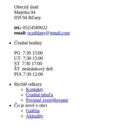
Obecný úrad
Majerka 94
059 94 Ihľany
tel.:
052/4589622
email:
ocuihlany@gmail.com
Úradné hodiny
PO 7:30 15:00
UT 7:30 15:00
ST 7:30 17:00
ŠT nestránkový deň
PIA 7:30 12:00
Rychlé odkazy
Kontakty
Úradná tabuľa
Povinné zverejňovanie
Čo je nové v obci
Galéria
Aktuality