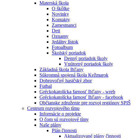
Materská škola
O škôlke
Novinky
Kontakty
Zamestnanci
Deti
Oznamy
Jedálny lístok
Fotoalbum
Školský poriadok
Denný poriadok školy
Vnútorný poriadok školy
Základná škola Ihľany
Súkromná spojená škola Kežmarok
Dobrovoľný hasičský zbor
Futbal
Gréckokatolícka farnosť Ihľany - wreb
Gréckokatolícka farnosť Ihľany - facebook
Občianske združenie pre rozvoj regiónov SPIŠ
Centrum rozvojového tímu
Informácie o projekte
O čom sú rozvojové tímy
Naše plány
Plán činnosti
Aktualizované plány činnosti