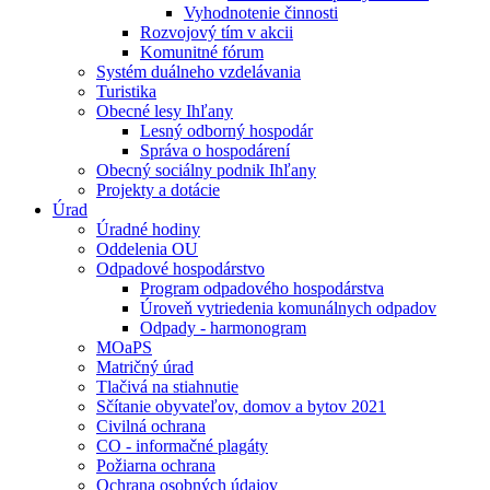
Vyhodnotenie činnosti
Rozvojový tím v akcii
Komunitné fórum
Systém duálneho vzdelávania
Turistika
Obecné lesy Ihľany
Lesný odborný hospodár
Správa o hospodárení
Obecný sociálny podnik Ihľany
Projekty a dotácie
Úrad
Úradné hodiny
Oddelenia OU
Odpadové hospodárstvo
Program odpadového hospodárstva
Úroveň vytriedenia komunálnych odpadov
Odpady - harmonogram
MOaPS
Matričný úrad
Tlačivá na stiahnutie
Sčítanie obyvateľov, domov a bytov 2021
Civilná ochrana
CO - informačné plagáty
Požiarna ochrana
Ochrana osobných údajov