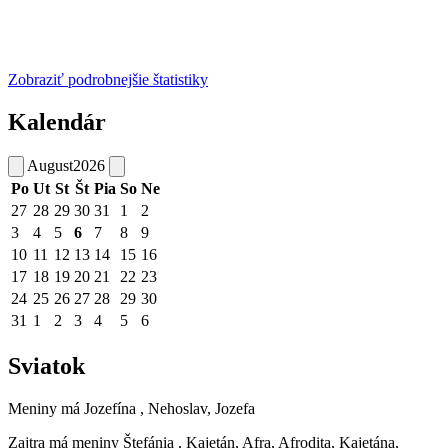
Zobraziť podrobnejšie štatistiky
Kalendár
August
2026
Po
Ut
St
Št
Pia
So
Ne
27
28
29
30
31
1
2
3
4
5
6
7
8
9
10
11
12
13
14
15
16
17
18
19
20
21
22
23
24
25
26
27
28
29
30
31
1
2
3
4
5
6
Sviatok
Meniny má
Jozefína
, Nehoslav, Jozefa
Zajtra má meniny
Štefánia
, Kajetán, Afra, Afrodita, Kajetána,