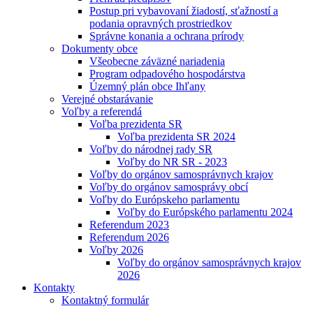
Postup pri vybavovaní žiadostí, sťažností a
podania opravných prostriedkov
Správne konania a ochrana prírody
Dokumenty obce
Všeobecne záväzné nariadenia
Program odpadového hospodárstva
Územný plán obce Ihľany
Verejné obstarávanie
Voľby a referendá
Voľba prezidenta SR
Voľba prezidenta SR 2024
Voľby do národnej rady SR
Voľby do NR SR - 2023
Voľby do orgánov samosprávnych krajov
Voľby do orgánov samosprávy obcí
Voľby do Európskeho parlamentu
Voľby do Európského parlamentu 2024
Referendum 2023
Referendum 2026
Voľby 2026
Voľby do orgánov samosprávnych krajov
2026
Kontakty
Kontaktný formulár