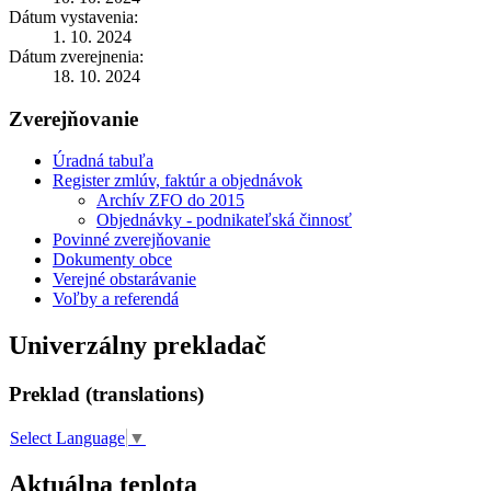
Dátum vystavenia:
1. 10. 2024
Dátum zverejnenia:
18. 10. 2024
Zverejňovanie
Úradná tabuľa
Register zmlúv, faktúr a objednávok
Archív ZFO do 2015
Objednávky - podnikateľská činnosť
Povinné zverejňovanie
Dokumenty obce
Verejné obstarávanie
Voľby a referendá
Univerzálny prekladač
Preklad (translations)
Select Language
▼
Aktuálna teplota