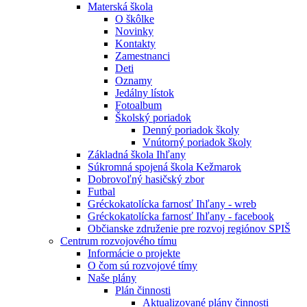
Materská škola
O škôlke
Novinky
Kontakty
Zamestnanci
Deti
Oznamy
Jedálny lístok
Fotoalbum
Školský poriadok
Denný poriadok školy
Vnútorný poriadok školy
Základná škola Ihľany
Súkromná spojená škola Kežmarok
Dobrovoľný hasičský zbor
Futbal
Gréckokatolícka farnosť Ihľany - wreb
Gréckokatolícka farnosť Ihľany - facebook
Občianske združenie pre rozvoj regiónov SPIŠ
Centrum rozvojového tímu
Informácie o projekte
O čom sú rozvojové tímy
Naše plány
Plán činnosti
Aktualizované plány činnosti