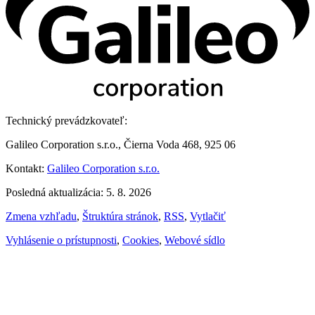
Technický prevádzkovateľ:
Galileo Corporation s.r.o., Čierna Voda 468, 925 06
Kontakt:
Galileo Corporation s.r.o.
Posledná aktualizácia: 5. 8. 2026
Zmena vzhľadu
,
Štruktúra stránok
,
RSS
,
Vytlačiť
Vyhlásenie o prístupnosti
,
Cookies
,
Webové sídlo