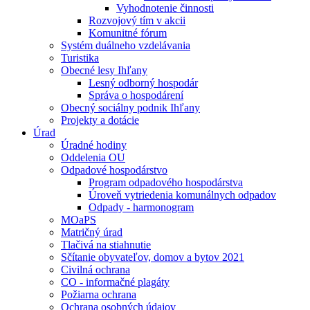
Vyhodnotenie činnosti
Rozvojový tím v akcii
Komunitné fórum
Systém duálneho vzdelávania
Turistika
Obecné lesy Ihľany
Lesný odborný hospodár
Správa o hospodárení
Obecný sociálny podnik Ihľany
Projekty a dotácie
Úrad
Úradné hodiny
Oddelenia OU
Odpadové hospodárstvo
Program odpadového hospodárstva
Úroveň vytriedenia komunálnych odpadov
Odpady - harmonogram
MOaPS
Matričný úrad
Tlačivá na stiahnutie
Sčítanie obyvateľov, domov a bytov 2021
Civilná ochrana
CO - informačné plagáty
Požiarna ochrana
Ochrana osobných údajov