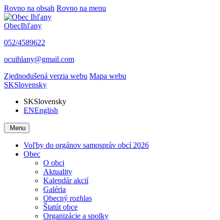
Rovno na obsah
Rovno na menu
Obec
Ihľany
052/4589622
ocuihlany@gmail.com
Zjednodušená verzia webu
Mapa webu
SK
Slovensky
SK
Slovensky
EN
English
Menu
Voľby do orgánov samospráv obcí 2026
Obec
O obci
Aktuality
Kalendár akcií
Galéria
Obecný rozhlas
Štatút obce
Organizácie a spolky