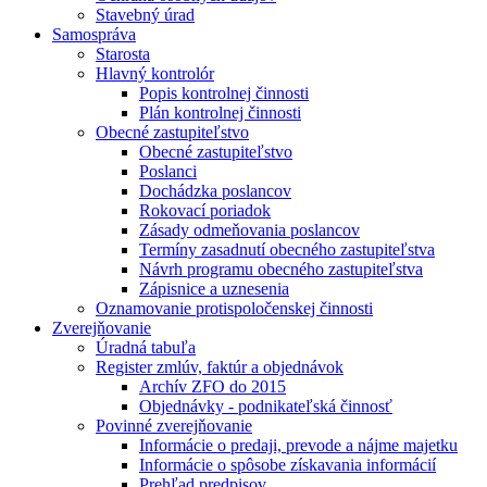
Stavebný úrad
Samospráva
Starosta
Hlavný kontrolór
Popis kontrolnej činnosti
Plán kontrolnej činnosti
Obecné zastupiteľstvo
Obecné zastupiteľstvo
Poslanci
Dochádzka poslancov
Rokovací poriadok
Zásady odmeňovania poslancov
Termíny zasadnutí obecného zastupiteľstva
Návrh programu obecného zastupiteľstva
Zápisnice a uznesenia
Oznamovanie protispoločenskej činnosti
Zverejňovanie
Úradná tabuľa
Register zmlúv, faktúr a objednávok
Archív ZFO do 2015
Objednávky - podnikateľská činnosť
Povinné zverejňovanie
Informácie o predaji, prevode a nájme majetku
Informácie o spôsobe získavania informácií
Prehľad predpisov