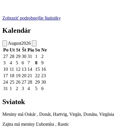
Zobraziť podrobnejšie štatistiky
Kalendár
August
2026
Po
Ut
St
Št
Pia
So
Ne
27
28
29
30
31
1
2
3
4
5
6
7
8
9
10
11
12
13
14
15
16
17
18
19
20
21
22
23
24
25
26
27
28
29
30
31
1
2
3
4
5
6
Sviatok
Meniny má
Oskár
, Donát, Hartvig, Virgín, Donáta, Virgínia
Zajtra má meniny
Ľubomíra
, Rastic