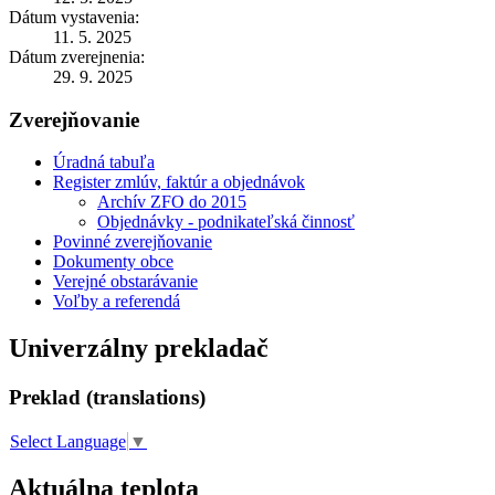
Dátum vystavenia:
11. 5. 2025
Dátum zverejnenia:
29. 9. 2025
Zverejňovanie
Úradná tabuľa
Register zmlúv, faktúr a objednávok
Archív ZFO do 2015
Objednávky - podnikateľská činnosť
Povinné zverejňovanie
Dokumenty obce
Verejné obstarávanie
Voľby a referendá
Univerzálny prekladač
Preklad (translations)
Select Language
▼
Aktuálna teplota