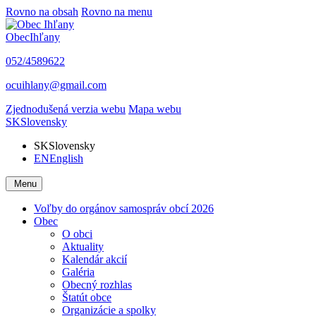
Rovno na obsah
Rovno na menu
Obec
Ihľany
052/4589622
ocuihlany@gmail.com
Zjednodušená verzia webu
Mapa webu
SK
Slovensky
SK
Slovensky
EN
English
Menu
Voľby do orgánov samospráv obcí 2026
Obec
O obci
Aktuality
Kalendár akcií
Galéria
Obecný rozhlas
Štatút obce
Organizácie a spolky