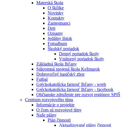
Materská škola
O škôlke
Novinky
Kontakty
Zamestnanci
Deti
Oznamy
Jedálny lístok
Fotoalbum
Školský poriadok
Denný poriadok školy
Vnútorný poriadok školy
Základná škola Ihľany
Súkromná spojená škola Kežmarok
Dobrovoľný hasičský zbor
Futbal
Gréckokatolícka farnosť Ihľany - wreb
Gréckokatolícka farnosť Ihľany - facebook
Občianske združenie pre rozvoj regiónov SPIŠ
Centrum rozvojového tímu
Informácie o projekte
O čom sú rozvojové tímy
Naše plány
Plán činnosti
Aktualizované plány činnosti