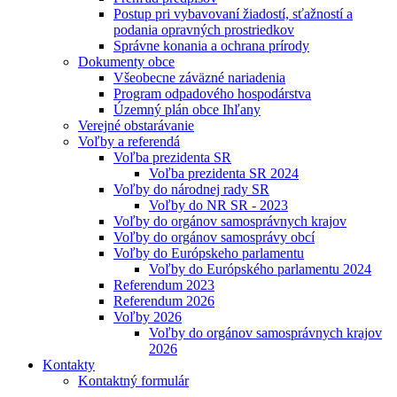
Postup pri vybavovaní žiadostí, sťažností a
podania opravných prostriedkov
Správne konania a ochrana prírody
Dokumenty obce
Všeobecne záväzné nariadenia
Program odpadového hospodárstva
Územný plán obce Ihľany
Verejné obstarávanie
Voľby a referendá
Voľba prezidenta SR
Voľba prezidenta SR 2024
Voľby do národnej rady SR
Voľby do NR SR - 2023
Voľby do orgánov samosprávnych krajov
Voľby do orgánov samosprávy obcí
Voľby do Európskeho parlamentu
Voľby do Európského parlamentu 2024
Referendum 2023
Referendum 2026
Voľby 2026
Voľby do orgánov samosprávnych krajov
2026
Kontakty
Kontaktný formulár