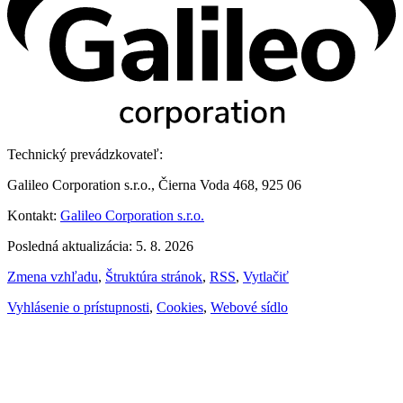
Technický prevádzkovateľ:
Galileo Corporation s.r.o., Čierna Voda 468, 925 06
Kontakt:
Galileo Corporation s.r.o.
Posledná aktualizácia: 5. 8. 2026
Zmena vzhľadu
,
Štruktúra stránok
,
RSS
,
Vytlačiť
Vyhlásenie o prístupnosti
,
Cookies
,
Webové sídlo