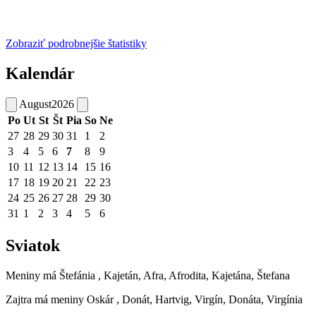
Zobraziť podrobnejšie štatistiky
Kalendár
August
2026
Po
Ut
St
Št
Pia
So
Ne
27
28
29
30
31
1
2
3
4
5
6
7
8
9
10
11
12
13
14
15
16
17
18
19
20
21
22
23
24
25
26
27
28
29
30
31
1
2
3
4
5
6
Sviatok
Meniny má
Štefánia
, Kajetán, Afra, Afrodita, Kajetána, Štefana
Zajtra má meniny
Oskár
, Donát, Hartvig, Virgín, Donáta, Virgínia