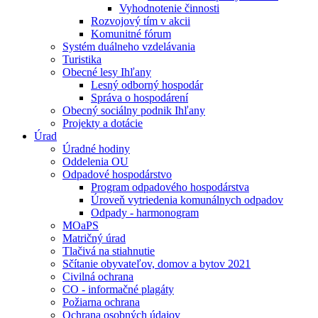
Vyhodnotenie činnosti
Rozvojový tím v akcii
Komunitné fórum
Systém duálneho vzdelávania
Turistika
Obecné lesy Ihľany
Lesný odborný hospodár
Správa o hospodárení
Obecný sociálny podnik Ihľany
Projekty a dotácie
Úrad
Úradné hodiny
Oddelenia OU
Odpadové hospodárstvo
Program odpadového hospodárstva
Úroveň vytriedenia komunálnych odpadov
Odpady - harmonogram
MOaPS
Matričný úrad
Tlačivá na stiahnutie
Sčítanie obyvateľov, domov a bytov 2021
Civilná ochrana
CO - informačné plagáty
Požiarna ochrana
Ochrana osobných údajov