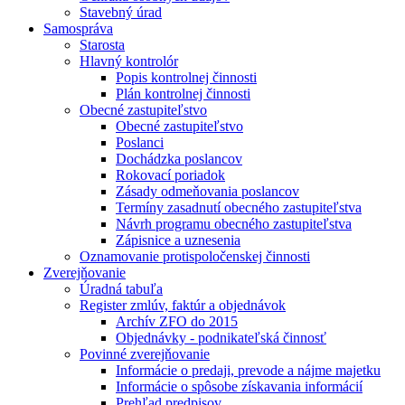
Stavebný úrad
Samospráva
Starosta
Hlavný kontrolór
Popis kontrolnej činnosti
Plán kontrolnej činnosti
Obecné zastupiteľstvo
Obecné zastupiteľstvo
Poslanci
Dochádzka poslancov
Rokovací poriadok
Zásady odmeňovania poslancov
Termíny zasadnutí obecného zastupiteľstva
Návrh programu obecného zastupiteľstva
Zápisnice a uznesenia
Oznamovanie protispoločenskej činnosti
Zverejňovanie
Úradná tabuľa
Register zmlúv, faktúr a objednávok
Archív ZFO do 2015
Objednávky - podnikateľská činnosť
Povinné zverejňovanie
Informácie o predaji, prevode a nájme majetku
Informácie o spôsobe získavania informácií
Prehľad predpisov