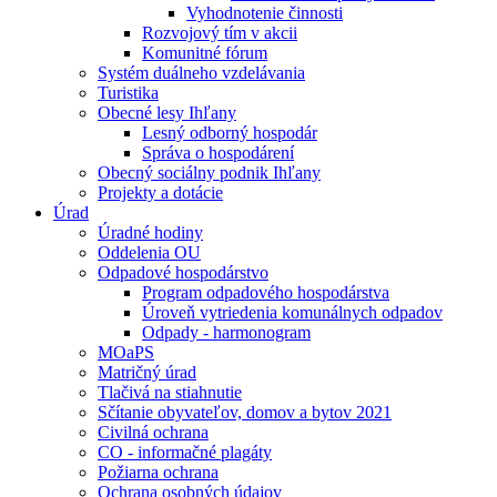
Vyhodnotenie činnosti
Rozvojový tím v akcii
Komunitné fórum
Systém duálneho vzdelávania
Turistika
Obecné lesy Ihľany
Lesný odborný hospodár
Správa o hospodárení
Obecný sociálny podnik Ihľany
Projekty a dotácie
Úrad
Úradné hodiny
Oddelenia OU
Odpadové hospodárstvo
Program odpadového hospodárstva
Úroveň vytriedenia komunálnych odpadov
Odpady - harmonogram
MOaPS
Matričný úrad
Tlačivá na stiahnutie
Sčítanie obyvateľov, domov a bytov 2021
Civilná ochrana
CO - informačné plagáty
Požiarna ochrana
Ochrana osobných údajov