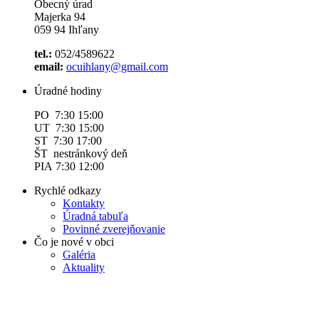
Obecný úrad
Majerka 94
059 94 Ihľany
tel.:
052/4589622
email:
ocuihlany@gmail.com
Úradné hodiny
PO 7:30 15:00
UT 7:30 15:00
ST 7:30 17:00
ŠT nestránkový deň
PIA 7:30 12:00
Rychlé odkazy
Kontakty
Úradná tabuľa
Povinné zverejňovanie
Čo je nové v obci
Galéria
Aktuality