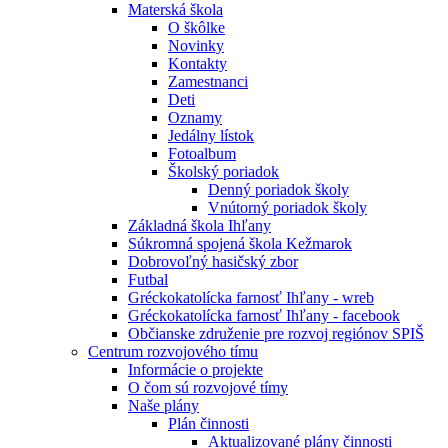
Materská škola
O škôlke
Novinky
Kontakty
Zamestnanci
Deti
Oznamy
Jedálny lístok
Fotoalbum
Školský poriadok
Denný poriadok školy
Vnútorný poriadok školy
Základná škola Ihľany
Súkromná spojená škola Kežmarok
Dobrovoľný hasičský zbor
Futbal
Gréckokatolícka farnosť Ihľany - wreb
Gréckokatolícka farnosť Ihľany - facebook
Občianske združenie pre rozvoj regiónov SPIŠ
Centrum rozvojového tímu
Informácie o projekte
O čom sú rozvojové tímy
Naše plány
Plán činnosti
Aktualizované plány činnosti