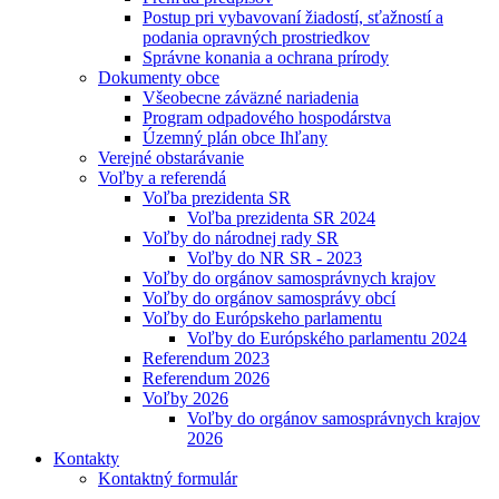
Postup pri vybavovaní žiadostí, sťažností a
podania opravných prostriedkov
Správne konania a ochrana prírody
Dokumenty obce
Všeobecne záväzné nariadenia
Program odpadového hospodárstva
Územný plán obce Ihľany
Verejné obstarávanie
Voľby a referendá
Voľba prezidenta SR
Voľba prezidenta SR 2024
Voľby do národnej rady SR
Voľby do NR SR - 2023
Voľby do orgánov samosprávnych krajov
Voľby do orgánov samosprávy obcí
Voľby do Európskeho parlamentu
Voľby do Európského parlamentu 2024
Referendum 2023
Referendum 2026
Voľby 2026
Voľby do orgánov samosprávnych krajov
2026
Kontakty
Kontaktný formulár