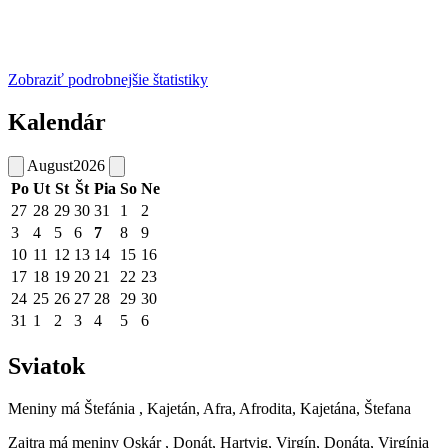
Zobraziť podrobnejšie štatistiky
Kalendár
August
2026
Po
Ut
St
Št
Pia
So
Ne
27
28
29
30
31
1
2
3
4
5
6
7
8
9
10
11
12
13
14
15
16
17
18
19
20
21
22
23
24
25
26
27
28
29
30
31
1
2
3
4
5
6
Sviatok
Meniny má
Štefánia
, Kajetán, Afra, Afrodita, Kajetána, Štefana
Zajtra má meniny
Oskár
, Donát, Hartvig, Virgín, Donáta, Virgínia