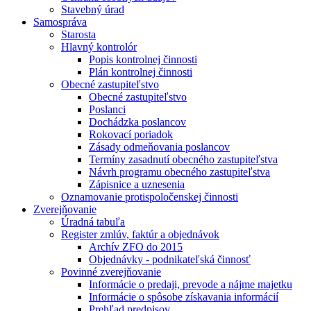
Stavebný úrad
Samospráva
Starosta
Hlavný kontrolór
Popis kontrolnej činnosti
Plán kontrolnej činnosti
Obecné zastupiteľstvo
Obecné zastupiteľstvo
Poslanci
Dochádzka poslancov
Rokovací poriadok
Zásady odmeňovania poslancov
Termíny zasadnutí obecného zastupiteľstva
Návrh programu obecného zastupiteľstva
Zápisnice a uznesenia
Oznamovanie protispoločenskej činnosti
Zverejňovanie
Úradná tabuľa
Register zmlúv, faktúr a objednávok
Archív ZFO do 2015
Objednávky - podnikateľská činnosť
Povinné zverejňovanie
Informácie o predaji, prevode a nájme majetku
Informácie o spôsobe získavania informácií
Prehľad predpisov