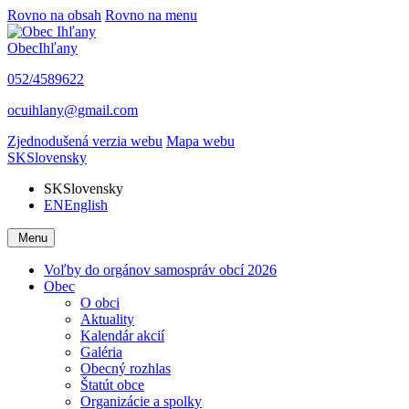
Rovno na obsah
Rovno na menu
Obec
Ihľany
052/4589622
ocuihlany@gmail.com
Zjednodušená verzia webu
Mapa webu
SK
Slovensky
SK
Slovensky
EN
English
Menu
Voľby do orgánov samospráv obcí 2026
Obec
O obci
Aktuality
Kalendár akcií
Galéria
Obecný rozhlas
Štatút obce
Organizácie a spolky