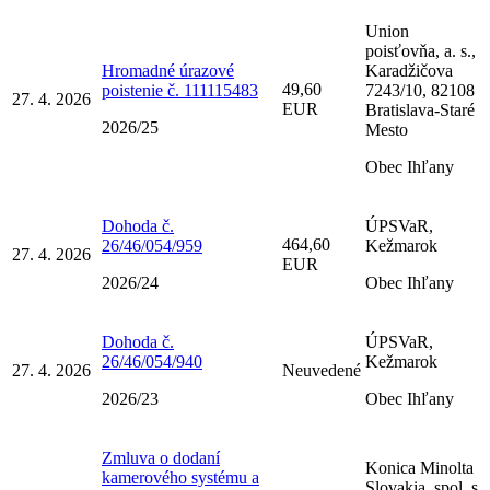
Union
poisťovňa, a. s.,
Hromadné úrazové
Karadžičova
49,60
poistenie č. 111115483
7243/10, 82108
27. 4. 2026
EUR
Bratislava-Staré
2026/25
Mesto
Obec Ihľany
Dohoda č.
ÚPSVaR,
464,60
26/46/054/959
Kežmarok
27. 4. 2026
EUR
2026/24
Obec Ihľany
Dohoda č.
ÚPSVaR,
26/46/054/940
Kežmarok
27. 4. 2026
Neuvedené
2026/23
Obec Ihľany
Zmluva o dodaní
Konica Minolta
kamerového systému a
Slovakia, spol. s