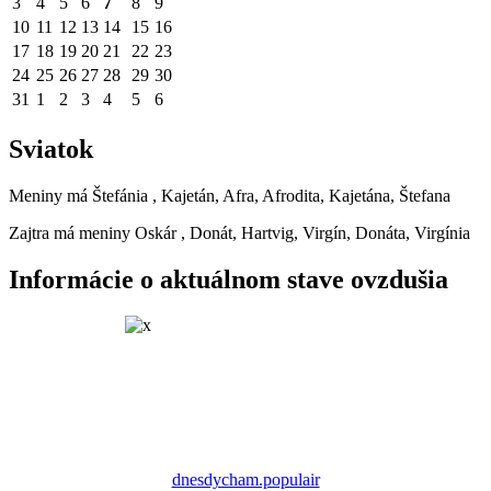
3
4
5
6
7
8
9
10
11
12
13
14
15
16
17
18
19
20
21
22
23
24
25
26
27
28
29
30
31
1
2
3
4
5
6
Sviatok
Meniny má
Štefánia
, Kajetán, Afra, Afrodita, Kajetána, Štefana
Zajtra má meniny
Oskár
, Donát, Hartvig, Virgín, Donáta, Virgínia
Informácie o aktuálnom stave ovzdušia
dnesdycham.populair