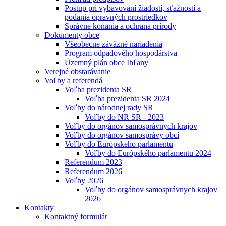
Postup pri vybavovaní žiadostí, sťažností a
podania opravných prostriedkov
Správne konania a ochrana prírody
Dokumenty obce
Všeobecne záväzné nariadenia
Program odpadového hospodárstva
Územný plán obce Ihľany
Verejné obstarávanie
Voľby a referendá
Voľba prezidenta SR
Voľba prezidenta SR 2024
Voľby do národnej rady SR
Voľby do NR SR - 2023
Voľby do orgánov samosprávnych krajov
Voľby do orgánov samosprávy obcí
Voľby do Európskeho parlamentu
Voľby do Európského parlamentu 2024
Referendum 2023
Referendum 2026
Voľby 2026
Voľby do orgánov samosprávnych krajov
2026
Kontakty
Kontaktný formulár