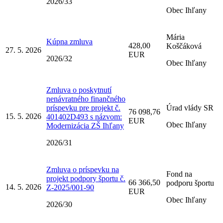
2026/33
Obec Ihľany
Mária
Kúpna zmluva
428,00
Koščáková
27. 5. 2026
EUR
2026/32
Obec Ihľany
Zmluva o poskytnutí
nenávratného finančného
príspevku pre projekt č.
Úrad vlády SR
76 098,76
15. 5. 2026
401402D493 s názvom:
EUR
Obec Ihľany
Modernizácia ZŠ Ihľany
2026/31
Zmluva o príspevku na
Fond na
projekt podpory športu č.
66 366,50
podporu športu
14. 5. 2026
Z-2025/001-90
EUR
Obec Ihľany
2026/30