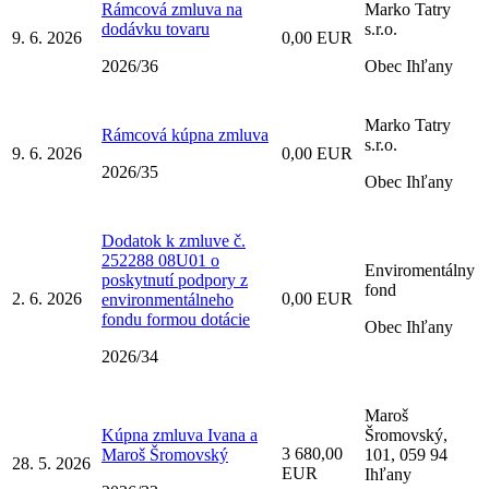
Rámcová zmluva na
Marko Tatry
dodávku tovaru
s.r.o.
9. 6. 2026
0,00 EUR
2026/36
Obec Ihľany
Marko Tatry
Rámcová kúpna zmluva
s.r.o.
9. 6. 2026
0,00 EUR
2026/35
Obec Ihľany
Dodatok k zmluve č.
252288 08U01 o
Enviromentálny
poskytnutí podpory z
fond
2. 6. 2026
0,00 EUR
environmentálneho
fondu formou dotácie
Obec Ihľany
2026/34
Maroš
Kúpna zmluva Ivana a
Šromovský,
3 680,00
Maroš Šromovský
101, 059 94
28. 5. 2026
EUR
Ihľany