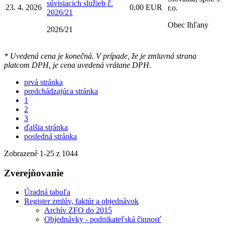
súvisiacich služieb č.
23. 4. 2026
0,00 EUR
r.o.
2026/21
Obec Ihľany
2026/21
* Uvedená cena je konečná. V prípade, že je zmluvná strana
platcom DPH, je cena uvedená vrátane DPH.
prvá stránka
predchádzajúca stránka
1
2
3
ďalšia stránka
posledná stránka
Zobrazené
1
-
25
z 1044
Zverejňovanie
Úradná tabuľa
Register zmlúv, faktúr a objednávok
Archív ZFO do 2015
Objednávky - podnikateľská činnosť