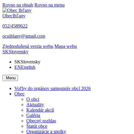
Rovno na obsah
Rovno na menu
Obec
Ihľany
052/4589622
ocuihlany@gmail.com
Zjednodušená verzia webu
Mapa webu
SK
Slovensky
SK
Slovensky
EN
English
Menu
Voľby do orgánov samospráv obcí 2026
Obec
O obci
Aktuality
Kalendár akcií
Galéria
Obecný rozhlas
Štatút obce
Organizácie a spolky