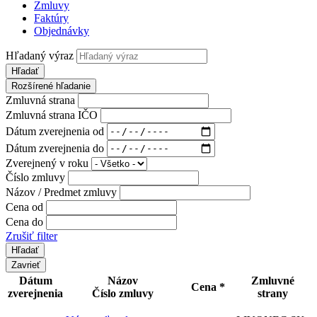
Zmluvy
Faktúry
Objednávky
Hľadaný výraz
Hľadať
Rozšírené hľadanie
Zmluvná strana
Zmluvná strana IČO
Dátum zverejnenia od
Dátum zverejnenia do
Zverejnený v roku
Číslo zmluvy
Názov / Predmet zmluvy
Cena od
Cena do
Zrušiť filter
Zavrieť
Dátum
Názov
Zmluvné
Cena *
zverejnenia
Číslo zmluvy
strany