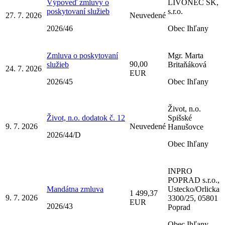
Výpoveď zmluvy o
LIVONEC SK,
poskytovaní služieb
s.r.o.
27. 7. 2026
Neuvedené
2026/46
Obec Ihľany
Zmluva o poskytovaní
Mgr. Marta
90,00
služieb
Britaňáková
24. 7. 2026
EUR
2026/45
Obec Ihľany
Život, n.o.
Život, n.o. dodatok č. 12
Spišské
9. 7. 2026
Neuvedené
Hanušovce
2026/44/D
Obec Ihľany
INPRO
POPRAD s.r.o.,
Mandátna zmluva
Ustecko/Orlicka
1 499,37
9. 7. 2026
3300/25, 05801
EUR
2026/43
Poprad
Obec Ihľany