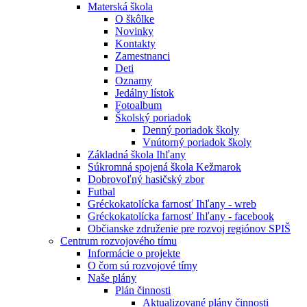
Materská škola
O škôlke
Novinky
Kontakty
Zamestnanci
Deti
Oznamy
Jedálny lístok
Fotoalbum
Školský poriadok
Denný poriadok školy
Vnútorný poriadok školy
Základná škola Ihľany
Súkromná spojená škola Kežmarok
Dobrovoľný hasičský zbor
Futbal
Gréckokatolícka farnosť Ihľany - wreb
Gréckokatolícka farnosť Ihľany - facebook
Občianske združenie pre rozvoj regiónov SPIŠ
Centrum rozvojového tímu
Informácie o projekte
O čom sú rozvojové tímy
Naše plány
Plán činnosti
Aktualizované plány činnosti