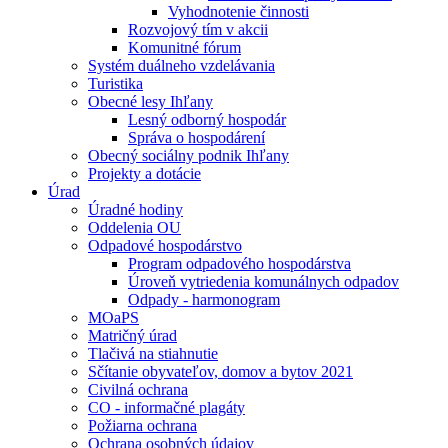
Vyhodnotenie činnosti
Rozvojový tím v akcii
Komunitné fórum
Systém duálneho vzdelávania
Turistika
Obecné lesy Ihľany
Lesný odborný hospodár
Správa o hospodárení
Obecný sociálny podnik Ihľany
Projekty a dotácie
Úrad
Úradné hodiny
Oddelenia OU
Odpadové hospodárstvo
Program odpadového hospodárstva
Úroveň vytriedenia komunálnych odpadov
Odpady - harmonogram
MOaPS
Matričný úrad
Tlačivá na stiahnutie
Sčítanie obyvateľov, domov a bytov 2021
Civilná ochrana
CO - informačné plagáty
Požiarna ochrana
Ochrana osobných údajov