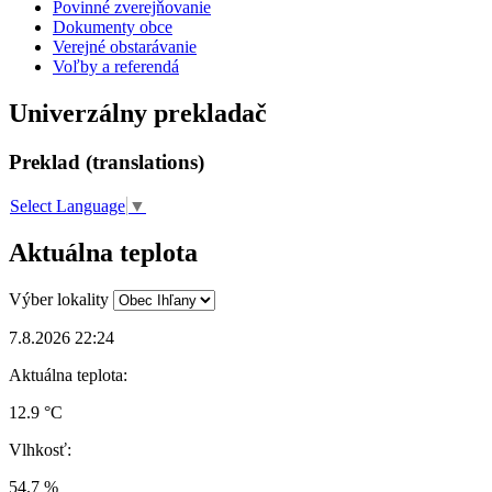
Povinné zverejňovanie
Dokumenty obce
Verejné obstarávanie
Voľby a referendá
Univerzálny prekladač
Preklad (translations)
Select Language
▼
Aktuálna teplota
Výber lokality
7.8.2026 22:24
Aktuálna teplota:
12.9 °C
Vlhkosť:
54.7 %