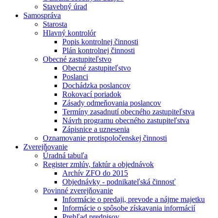
Stavebný úrad
Samospráva
Starosta
Hlavný kontrolór
Popis kontrolnej činnosti
Plán kontrolnej činnosti
Obecné zastupiteľstvo
Obecné zastupiteľstvo
Poslanci
Dochádzka poslancov
Rokovací poriadok
Zásady odmeňovania poslancov
Termíny zasadnutí obecného zastupiteľstva
Návrh programu obecného zastupiteľstva
Zápisnice a uznesenia
Oznamovanie protispoločenskej činnosti
Zverejňovanie
Úradná tabuľa
Register zmlúv, faktúr a objednávok
Archív ZFO do 2015
Objednávky - podnikateľská činnosť
Povinné zverejňovanie
Informácie o predaji, prevode a nájme majetku
Informácie o spôsobe získavania informácií
Prehľad predpisov