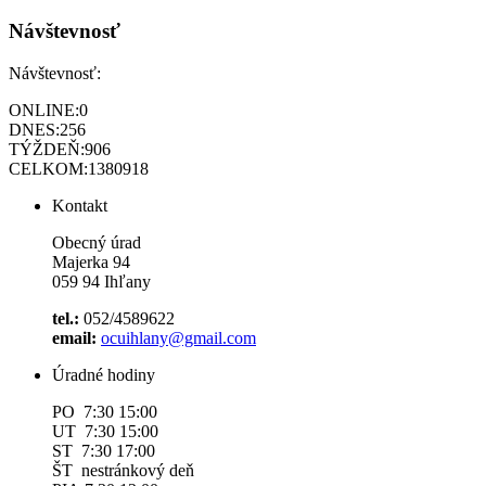
Návštevnosť
Návštevnosť:
ONLINE:
0
DNES:
256
TÝŽDEŇ:
906
CELKOM:
1380918
Kontakt
Obecný úrad
Majerka 94
059 94 Ihľany
tel.:
052/4589622
email:
ocuihlany@gmail.com
Úradné hodiny
PO 7:30 15:00
UT 7:30 15:00
ST 7:30 17:00
ŠT nestránkový deň