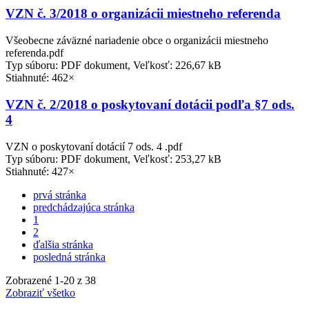
VZN č. 3/2018 o organizácii miestneho referenda
Všeobecne záväzné nariadenie obce o organizácii miestneho
referenda.pdf
Typ súboru: PDF dokument, Veľkosť: 226,67 kB
Stiahnuté: 462×
VZN č. 2/2018 o poskytovaní dotácii podľa §7 ods.
4
VZN o poskytovaní dotácií 7 ods. 4 .pdf
Typ súboru: PDF dokument, Veľkosť: 253,27 kB
Stiahnuté: 427×
prvá stránka
predchádzajúca stránka
1
2
ďalšia stránka
posledná stránka
Zobrazené
1
-
20
z 38
Zobraziť všetko