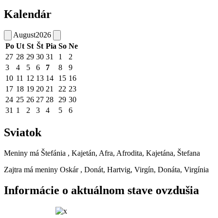
Kalendár
August
2026
Po
Ut
St
Št
Pia
So
Ne
27
28
29
30
31
1
2
3
4
5
6
7
8
9
10
11
12
13
14
15
16
17
18
19
20
21
22
23
24
25
26
27
28
29
30
31
1
2
3
4
5
6
Sviatok
Meniny má
Štefánia
, Kajetán, Afra, Afrodita, Kajetána, Štefana
Zajtra má meniny
Oskár
, Donát, Hartvig, Virgín, Donáta, Virgínia
Informácie o aktuálnom stave ovzdušia