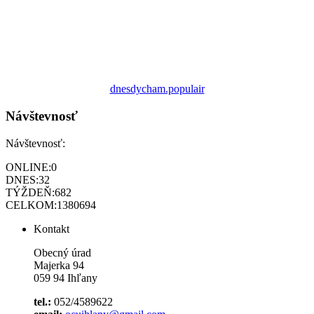
dnesdycham.populair
Návštevnosť
Návštevnosť:
ONLINE:
0
DNES:
32
TÝŽDEŇ:
682
CELKOM:
1380694
Kontakt
Obecný úrad
Majerka 94
059 94 Ihľany
tel.:
052/4589622