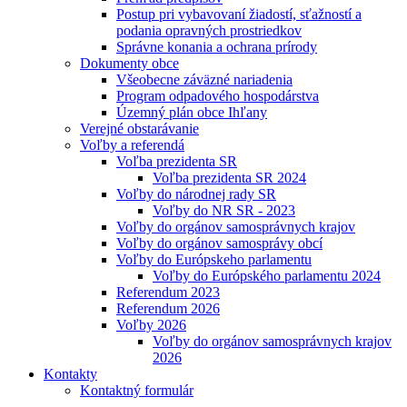
Postup pri vybavovaní žiadostí, sťažností a
podania opravných prostriedkov
Správne konania a ochrana prírody
Dokumenty obce
Všeobecne záväzné nariadenia
Program odpadového hospodárstva
Územný plán obce Ihľany
Verejné obstarávanie
Voľby a referendá
Voľba prezidenta SR
Voľba prezidenta SR 2024
Voľby do národnej rady SR
Voľby do NR SR - 2023
Voľby do orgánov samosprávnych krajov
Voľby do orgánov samosprávy obcí
Voľby do Európskeho parlamentu
Voľby do Európského parlamentu 2024
Referendum 2023
Referendum 2026
Voľby 2026
Voľby do orgánov samosprávnych krajov
2026
Kontakty
Kontaktný formulár