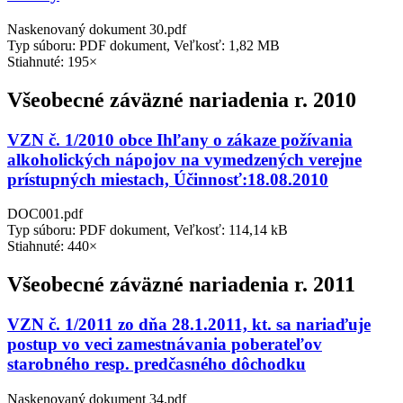
Naskenovaný dokument 30.pdf
Typ súboru: PDF dokument, Veľkosť: 1,82 MB
Stiahnuté: 195×
Všeobecné záväzné nariadenia r. 2010
VZN č. 1/2010 obce Ihľany o zákaze požívania
alkoholických nápojov na vymedzených verejne
prístupných miestach, Účinnosť:18.08.2010
DOC001.pdf
Typ súboru: PDF dokument, Veľkosť: 114,14 kB
Stiahnuté: 440×
Všeobecné záväzné nariadenia r. 2011
VZN č. 1/2011 zo dňa 28.1.2011, kt. sa nariaďuje
postup vo veci zamestnávania poberateľov
starobného resp. predčasného dôchodku
Naskenovaný dokument 34.pdf