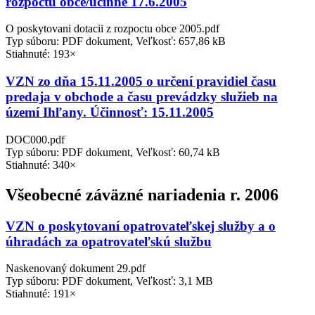
rozpočtu obce/účinné 17.6.2005
O poskytovani dotacii z rozpoctu obce 2005.pdf
Typ súboru: PDF dokument, Veľkosť: 657,86 kB
Stiahnuté: 193×
VZN zo dňa 15.11.2005 o určení pravidiel času
predaja v obchode a času prevádzky služieb na
území Ihľany. Účinnosť: 15.11.2005
DOC000.pdf
Typ súboru: PDF dokument, Veľkosť: 60,74 kB
Stiahnuté: 340×
Všeobecné záväzné nariadenia r. 2006
VZN o poskytovaní opatrovateľskej služby a o
úhradách za opatrovateľskú službu
Naskenovaný dokument 29.pdf
Typ súboru: PDF dokument, Veľkosť: 3,1 MB
Stiahnuté: 191×