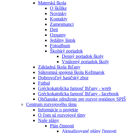
Materská škola
O škôlke
Novinky
Kontakty
Zamestnanci
Deti
Oznamy
Jedálny lístok
Fotoalbum
Školský poriadok
Denný poriadok školy
Vnútorný poriadok školy
Základná škola Ihľany
Súkromná spojená škola Kežmarok
Dobrovoľný hasičský zbor
Futbal
Gréckokatolícka farnosť Ihľany - wreb
Gréckokatolícka farnosť Ihľany - facebook
Občianske združenie pre rozvoj regiónov SPIŠ
Centrum rozvojového tímu
Informácie o projekte
O čom sú rozvojové tímy
Naše plány
Plán činnosti
Aktualizované plány činnosti