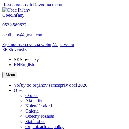
Rovno na obsah
Rovno na menu
Obec
Ihľany
052/4589622
ocuihlany@gmail.com
Zjednodušená verzia webu
Mapa webu
SK
Slovensky
SK
Slovensky
EN
English
Menu
Voľby do orgánov samospráv obcí 2026
Obec
O obci
Aktuality
Kalendár akcií
Galéria
Obecný rozhlas
Štatút obce
Organizácie a spolky