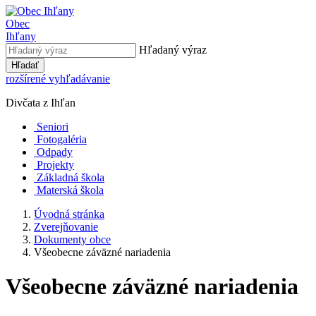
Obec
Ihľany
Hľadaný výraz
Hľadať
rozšírené vyhľadávanie
Divčata z Ihľan
Seniori
Fotogaléria
Odpady
Projekty
Základná škola
Materská škola
Úvodná stránka
Zverejňovanie
Dokumenty obce
Všeobecne záväzné nariadenia
Všeobecne záväzné nariadenia