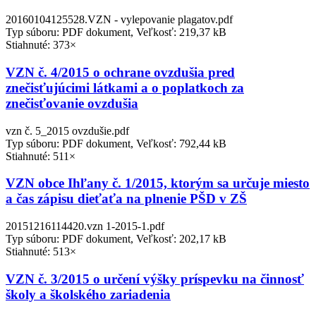
20160104125528.VZN - vylepovanie plagatov.pdf
Typ súboru: PDF dokument, Veľkosť: 219,37 kB
Stiahnuté: 373×
VZN č. 4/2015 o ochrane ovzdušia pred
znečisťujúcimi látkami a o poplatkoch za
znečisťovanie ovzdušia
vzn č. 5_2015 ovzdušie.pdf
Typ súboru: PDF dokument, Veľkosť: 792,44 kB
Stiahnuté: 511×
VZN obce Ihľany č. 1/2015, ktorým sa určuje miesto
a čas zápisu dieťaťa na plnenie PŠD v ZŠ
20151216114420.vzn 1-2015-1.pdf
Typ súboru: PDF dokument, Veľkosť: 202,17 kB
Stiahnuté: 513×
VZN č. 3/2015 o určení výšky príspevku na činnosť
školy a školského zariadenia