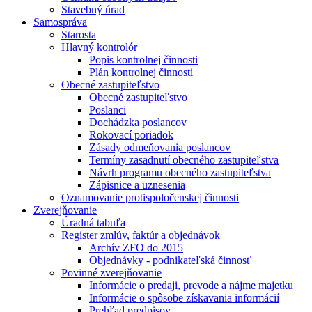
Stavebný úrad
Samospráva
Starosta
Hlavný kontrolór
Popis kontrolnej činnosti
Plán kontrolnej činnosti
Obecné zastupiteľstvo
Obecné zastupiteľstvo
Poslanci
Dochádzka poslancov
Rokovací poriadok
Zásady odmeňovania poslancov
Termíny zasadnutí obecného zastupiteľstva
Návrh programu obecného zastupiteľstva
Zápisnice a uznesenia
Oznamovanie protispoločenskej činnosti
Zverejňovanie
Úradná tabuľa
Register zmlúv, faktúr a objednávok
Archív ZFO do 2015
Objednávky - podnikateľská činnosť
Povinné zverejňovanie
Informácie o predaji, prevode a nájme majetku
Informácie o spôsobe získavania informácií
Prehľad predpisov