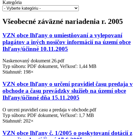
Kategória
Všeobecné záväzné nariadenia r. 2005
VZN obce Ihľany o umiestňovaní a vylepovaní
plagátov a iných nosičov informácií na území obce
Ihľany/účinné 10.11.2005
Naskenovaný dokument 26.pdf
Typ súboru: PDF dokument, Veľkosť: 1,44 MB
Stiahnuté: 198×
VZN obce Ihľany o určení pravidiel času predaja v
obchode a času prevádzky služieb na území obce
Ihľany/účinné dňa 15.11.2005
O urceni pravidiel casu a predaja v obchode.pdf
Typ súboru: PDF dokument, Veľkosť: 1,7 MB
Stiahnuté: 202×
VZN obce Ihľany č. 1/2005 o poskytovaní dotácií z