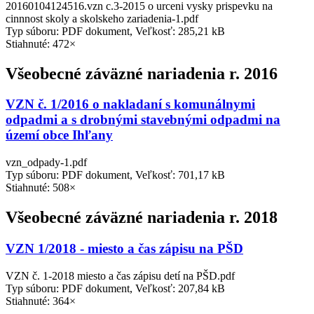
20160104124516.vzn c.3-2015 o urceni vysky prispevku na
cinnnost skoly a skolskeho zariadenia-1.pdf
Typ súboru: PDF dokument, Veľkosť: 285,21 kB
Stiahnuté: 472×
Všeobecné záväzné nariadenia r. 2016
VZN č. 1/2016 o nakladaní s komunálnymi
odpadmi a s drobnými stavebnými odpadmi na
území obce Ihľany
vzn_odpady-1.pdf
Typ súboru: PDF dokument, Veľkosť: 701,17 kB
Stiahnuté: 508×
Všeobecné záväzné nariadenia r. 2018
VZN 1/2018 - miesto a čas zápisu na PŠD
VZN č. 1-2018 miesto a čas zápisu detí na PŠD.pdf
Typ súboru: PDF dokument, Veľkosť: 207,84 kB
Stiahnuté: 364×