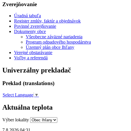
Zverejňovanie
Úradná tabuľa
Register zmlúv, faktúr a objednávok
Povinné zverejňovanie
Dokumenty obce
Všeobecne záväzné nariadenia
Program odpadového hospodárstva
Územný plán obce Ihľany
Verejné obstarávanie
Voľby a referendá
Univerzálny prekladač
Preklad (translations)
Select Language
▼
Aktuálna teplota
Výber lokality
7.8.2026 04:31