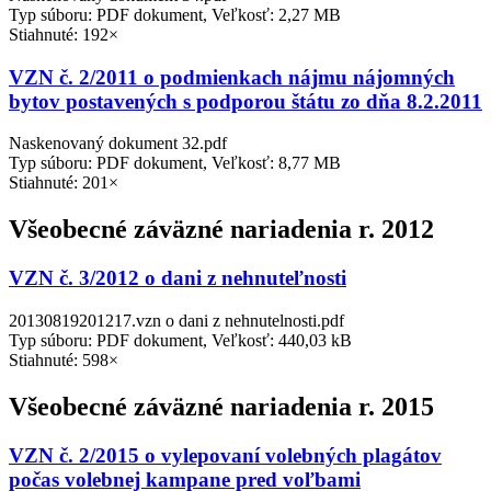
Typ súboru: PDF dokument, Veľkosť: 2,27 MB
Stiahnuté: 192×
VZN č. 2/2011 o podmienkach nájmu nájomných
bytov postavených s podporou štátu zo dňa 8.2.2011
Naskenovaný dokument 32.pdf
Typ súboru: PDF dokument, Veľkosť: 8,77 MB
Stiahnuté: 201×
Všeobecné záväzné nariadenia r. 2012
VZN č. 3/2012 o dani z nehnuteľnosti
20130819201217.vzn o dani z nehnutelnosti.pdf
Typ súboru: PDF dokument, Veľkosť: 440,03 kB
Stiahnuté: 598×
Všeobecné záväzné nariadenia r. 2015
VZN č. 2/2015 o vylepovaní volebných plagátov
počas volebnej kampane pred voľbami