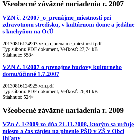
Všeobecné záväzné nariadenia r. 2007
VZN č. 2/2007_o_prenájme_miestností pri
zdravotnom stredisku, v kultúrnom dome a jedálne
s kuchyňou na OcÚ
20130816124903.vzn_o_prenajme_miestnosti.pdf
Typ súboru: PDF dokument, Veľkosť: 27,74 kB
Stiahnuté: 558×
VZN č. 1/2007 o prenajme budovy kultúrneho
domu/účinné 1.7.2007
20130816124925.vzn.pdf
Typ súboru: PDF dokument, Veľkosť: 26,81 kB
Stiahnuté: 524×
Všeobecné záväzné nariadenia r. 2009
VZn č. 1/2009 zo dňa 21.11.2008, ktorým sa určuje
miesto a čas zápisu na plnenie PŠD v ZŠ v Obci
Ihľany