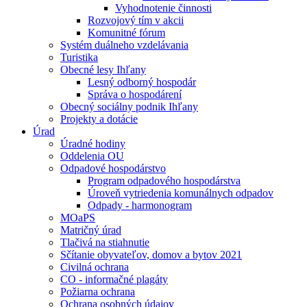
Vyhodnotenie činnosti
Rozvojový tím v akcii
Komunitné fórum
Systém duálneho vzdelávania
Turistika
Obecné lesy Ihľany
Lesný odborný hospodár
Správa o hospodárení
Obecný sociálny podnik Ihľany
Projekty a dotácie
Úrad
Úradné hodiny
Oddelenia OU
Odpadové hospodárstvo
Program odpadového hospodárstva
Úroveň vytriedenia komunálnych odpadov
Odpady - harmonogram
MOaPS
Matričný úrad
Tlačivá na stiahnutie
Sčítanie obyvateľov, domov a bytov 2021
Civilná ochrana
CO - informačné plagáty
Požiarna ochrana
Ochrana osobných údajov