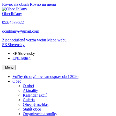
Rovno na obsah
Rovno na menu
Obec
Ihľany
052/4589622
ocuihlany@gmail.com
Zjednodušená verzia webu
Mapa webu
SK
Slovensky
SK
Slovensky
EN
English
Menu
Voľby do orgánov samospráv obcí 2026
Obec
O obci
Aktuality
Kalendár akcií
Galéria
Obecný rozhlas
Štatút obce
Organizácie a spolky