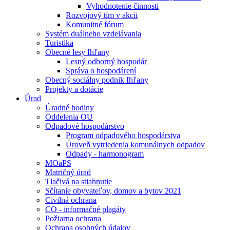
Vyhodnotenie činnosti
Rozvojový tím v akcii
Komunitné fórum
Systém duálneho vzdelávania
Turistika
Obecné lesy Ihľany
Lesný odborný hospodár
Správa o hospodárení
Obecný sociálny podnik Ihľany
Projekty a dotácie
Úrad
Úradné hodiny
Oddelenia OU
Odpadové hospodárstvo
Program odpadového hospodárstva
Úroveň vytriedenia komunálnych odpadov
Odpady - harmonogram
MOaPS
Matričný úrad
Tlačivá na stiahnutie
Sčítanie obyvateľov, domov a bytov 2021
Civilná ochrana
CO - informačné plagáty
Požiarna ochrana
Ochrana osobných údajov