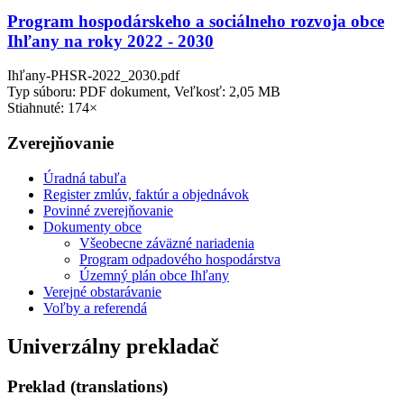
Program hospodárskeho a sociálneho rozvoja obce
Ihľany na roky 2022 - 2030
Ihľany-PHSR-2022_2030.pdf
Typ súboru: PDF dokument, Veľkosť: 2,05 MB
Stiahnuté: 174×
Zverejňovanie
Úradná tabuľa
Register zmlúv, faktúr a objednávok
Povinné zverejňovanie
Dokumenty obce
Všeobecne záväzné nariadenia
Program odpadového hospodárstva
Územný plán obce Ihľany
Verejné obstarávanie
Voľby a referendá
Univerzálny prekladač
Preklad (translations)