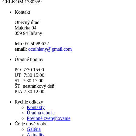
CELKOM:
1380559
Kontakt
Obecný úrad
Majerka 94
059 94 Ihľany
tel.:
052/4589622
email:
ocuihlany@gmail.com
Úradné hodiny
PO 7:30 15:00
UT 7:30 15:00
ST 7:30 17:00
ŠT nestránkový deň
PIA 7:30 12:00
Rychlé odkazy
Kontakty
Úradná tabuľa
Povinné zverejňovanie
Čo je nové v obci
Galéria
Aktuality