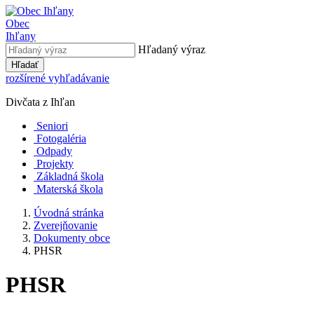
Obec
Ihľany
Hľadaný výraz
Hľadať
rozšírené vyhľadávanie
Divčata z Ihľan
Seniori
Fotogaléria
Odpady
Projekty
Základná škola
Materská škola
Úvodná stránka
Zverejňovanie
Dokumenty obce
PHSR
PHSR