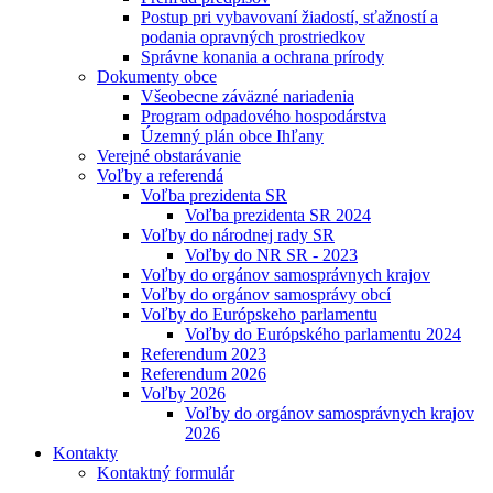
Postup pri vybavovaní žiadostí, sťažností a
podania opravných prostriedkov
Správne konania a ochrana prírody
Dokumenty obce
Všeobecne záväzné nariadenia
Program odpadového hospodárstva
Územný plán obce Ihľany
Verejné obstarávanie
Voľby a referendá
Voľba prezidenta SR
Voľba prezidenta SR 2024
Voľby do národnej rady SR
Voľby do NR SR - 2023
Voľby do orgánov samosprávnych krajov
Voľby do orgánov samosprávy obcí
Voľby do Európskeho parlamentu
Voľby do Európského parlamentu 2024
Referendum 2023
Referendum 2026
Voľby 2026
Voľby do orgánov samosprávnych krajov
2026
Kontakty
Kontaktný formulár