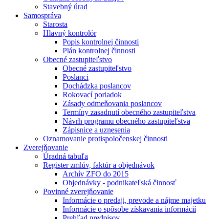
Stavebný úrad
Samospráva
Starosta
Hlavný kontrolór
Popis kontrolnej činnosti
Plán kontrolnej činnosti
Obecné zastupiteľstvo
Obecné zastupiteľstvo
Poslanci
Dochádzka poslancov
Rokovací poriadok
Zásady odmeňovania poslancov
Termíny zasadnutí obecného zastupiteľstva
Návrh programu obecného zastupiteľstva
Zápisnice a uznesenia
Oznamovanie protispoločenskej činnosti
Zverejňovanie
Úradná tabuľa
Register zmlúv, faktúr a objednávok
Archív ZFO do 2015
Objednávky - podnikateľská činnosť
Povinné zverejňovanie
Informácie o predaji, prevode a nájme majetku
Informácie o spôsobe získavania informácií
Prehľad predpisov