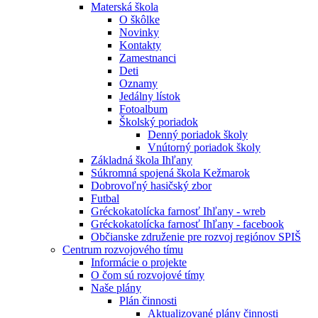
Materská škola
O škôlke
Novinky
Kontakty
Zamestnanci
Deti
Oznamy
Jedálny lístok
Fotoalbum
Školský poriadok
Denný poriadok školy
Vnútorný poriadok školy
Základná škola Ihľany
Súkromná spojená škola Kežmarok
Dobrovoľný hasičský zbor
Futbal
Gréckokatolícka farnosť Ihľany - wreb
Gréckokatolícka farnosť Ihľany - facebook
Občianske združenie pre rozvoj regiónov SPIŠ
Centrum rozvojového tímu
Informácie o projekte
O čom sú rozvojové tímy
Naše plány
Plán činnosti
Aktualizované plány činnosti