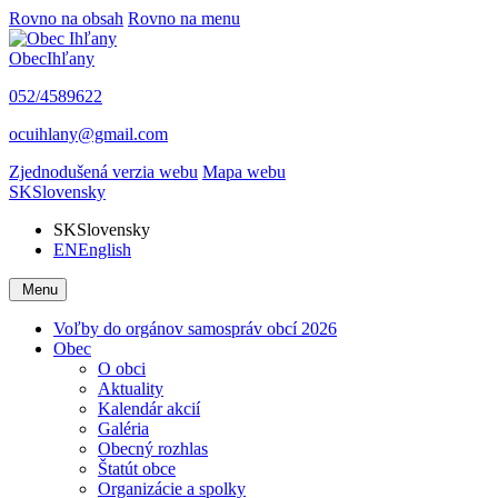
Rovno na obsah
Rovno na menu
Obec
Ihľany
052/4589622
ocuihlany@gmail.com
Zjednodušená verzia webu
Mapa webu
SK
Slovensky
SK
Slovensky
EN
English
Menu
Voľby do orgánov samospráv obcí 2026
Obec
O obci
Aktuality
Kalendár akcií
Galéria
Obecný rozhlas
Štatút obce
Organizácie a spolky