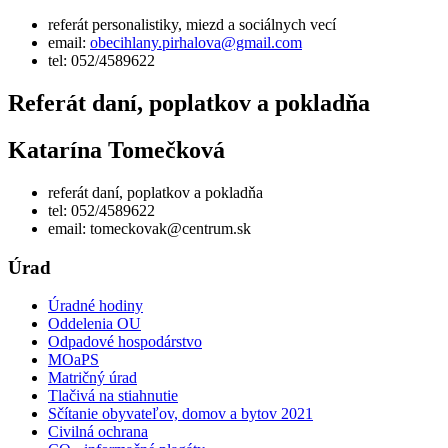
referát personalistiky, miezd a sociálnych vecí
email:
obecihlany.pirhalova@gmail.com
tel: 052/4589622
Referát daní, poplatkov a pokladňa
Katarína Tomečková
referát daní, poplatkov a pokladňa
tel: 052/4589622
email: tomeckovak@centrum.sk
Úrad
Úradné hodiny
Oddelenia OU
Odpadové hospodárstvo
MOaPS
Matričný úrad
Tlačivá na stiahnutie
Sčítanie obyvateľov, domov a bytov 2021
Civilná ochrana