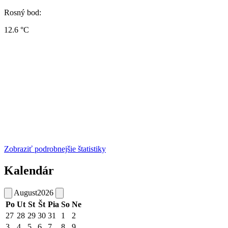
Rosný bod:
12.6 °C
Zobraziť podrobnejšie štatistiky
Kalendár
August
2026
Po
Ut
St
Št
Pia
So
Ne
27
28
29
30
31
1
2
3
4
5
6
7
8
9