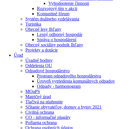
Vyhodnotenie činnosti
Rozvojový tím v akcii
Komunitné fórum
Systém duálneho vzdelávania
Turistika
Obecné lesy Ihľany
Lesný odborný hospodár
Správa o hospodárení
Obecný sociálny podnik Ihľany
Projekty a dotácie
Úrad
Úradné hodiny
Oddelenia OU
Odpadové hospodárstvo
Program odpadového hospodárstva
Úroveň vytriedenia komunálnych odpadov
Odpady - harmonogram
MOaPS
Matričný úrad
Tlačivá na stiahnutie
Sčítanie obyvateľov, domov a bytov 2021
Civilná ochrana
CO - informačné plagáty
Požiarna ochrana
Ochrana osobných údajov