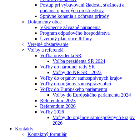
Postup pri vybavovaní žiadostí, sťažností a
podania opravných prostriedkov
Správne konania a ochrana prírody
Dokumenty obce
Všeobecne záväzné nariadenia
Program odpadového hospodárstva
Územný plán obce Ihľany
Verejné obstarávanie
Voľby a referendá
Voľba prezidenta SR
Voľba prezidenta SR 2024
Voľby do národnej rady SR
Voľby do NR SR - 2023
Voľby do orgánov samosprávnych krajov
Voľby do orgánov samosprávy obcí
Voľby do Európskeho parlamentu
Voľby do Európského parlamentu 2024
Referendum 2023
Referendum 2026
Voľby 2026
Voľby do orgánov samosprávnych krajov
2026
Kontakty
Kontaktný formulár