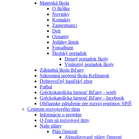
Materská škola
O škôlke
Novinky
Kontakty
Zamestnanci
Deti
Oznamy
Jedálny lístok
Fotoalbum
Školský poriadok
Denný poriadok školy
Vnútorný poriadok školy
Základná škola Ihľany
Súkromná spojená škola Kežmarok
Dobrovoľný hasičský zbor
Futbal
Gréckokatolícka farnosť Ihľany - wreb
Gréckokatolícka farnosť Ihľany - facebook
Občianske združenie pre rozvoj regiónov SPIŠ
Centrum rozvojového tímu
Informácie o projekte
O čom sú rozvojové tímy
Naše plány
Plán činnosti
Aktualizované plány činnosti