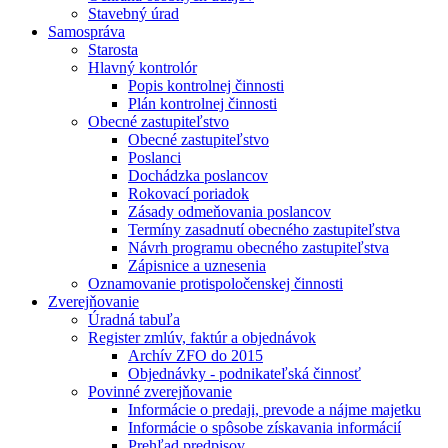
Stavebný úrad
Samospráva
Starosta
Hlavný kontrolór
Popis kontrolnej činnosti
Plán kontrolnej činnosti
Obecné zastupiteľstvo
Obecné zastupiteľstvo
Poslanci
Dochádzka poslancov
Rokovací poriadok
Zásady odmeňovania poslancov
Termíny zasadnutí obecného zastupiteľstva
Návrh programu obecného zastupiteľstva
Zápisnice a uznesenia
Oznamovanie protispoločenskej činnosti
Zverejňovanie
Úradná tabuľa
Register zmlúv, faktúr a objednávok
Archív ZFO do 2015
Objednávky - podnikateľská činnosť
Povinné zverejňovanie
Informácie o predaji, prevode a nájme majetku
Informácie o spôsobe získavania informácií
Prehľad predpisov