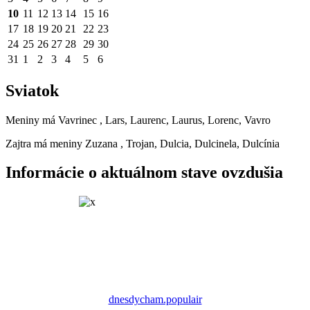
10
11
12
13
14
15
16
17
18
19
20
21
22
23
24
25
26
27
28
29
30
31
1
2
3
4
5
6
Sviatok
Meniny má
Vavrinec
, Lars, Laurenc, Laurus, Lorenc, Vavro
Zajtra má meniny
Zuzana
, Trojan, Dulcia, Dulcinela, Dulcínia
Informácie o aktuálnom stave ovzdušia
dnesdycham.populair