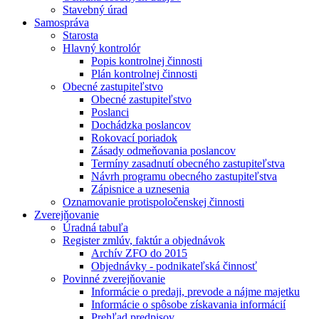
Stavebný úrad
Samospráva
Starosta
Hlavný kontrolór
Popis kontrolnej činnosti
Plán kontrolnej činnosti
Obecné zastupiteľstvo
Obecné zastupiteľstvo
Poslanci
Dochádzka poslancov
Rokovací poriadok
Zásady odmeňovania poslancov
Termíny zasadnutí obecného zastupiteľstva
Návrh programu obecného zastupiteľstva
Zápisnice a uznesenia
Oznamovanie protispoločenskej činnosti
Zverejňovanie
Úradná tabuľa
Register zmlúv, faktúr a objednávok
Archív ZFO do 2015
Objednávky - podnikateľská činnosť
Povinné zverejňovanie
Informácie o predaji, prevode a nájme majetku
Informácie o spôsobe získavania informácií
Prehľad predpisov