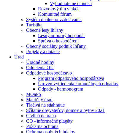
Vyhodnotenie činnosti
Rozvojový tím v akcii
Komunitné fórum
Systém duálneho vzdelávania
Turistika
Obecné lesy Ihľany
Lesný odborný hospodár
Správa o hospodárení
Obecný sociálny podnik Ihľany
Projekty a dotácie
Úrad
Úradné hodiny
Oddelenia OU
Odpadové hospodárstvo
Program odpadového hospodárstva
Úroveň vytriedenia komunálnych odpadov
Odpady - harmonogram
MOaPS
Matričný úrad
Tlačivá na stiahnutie
Sčítanie obyvateľov, domov a bytov 2021
Civilná ochrana
CO - informačné plagáty
Požiarna ochrana
Ochrana osobných údajov