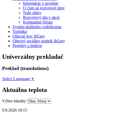
Informácie o projekte
O čom sú rozvojové tímy
Naše plány
Rozvojový tím v akcii
Komunitné fórum
Systém duálneho vzdelávania
Turistika
Obecné lesy Ihľany
Obecný sociálny podnik Ihľany
Projekty a dotácie
Univerzálny prekladač
Preklad (translations)
Select Language
▼
Aktuálna teplota
Výber lokality
9.8.2026 18:15