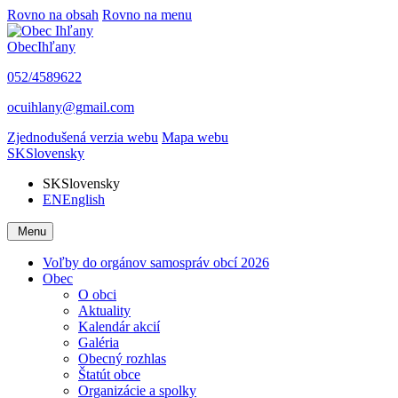
Rovno na obsah
Rovno na menu
Obec
Ihľany
052/4589622
ocuihlany@gmail.com
Zjednodušená verzia webu
Mapa webu
SK
Slovensky
SK
Slovensky
EN
English
Menu
Voľby do orgánov samospráv obcí 2026
Obec
O obci
Aktuality
Kalendár akcií
Galéria
Obecný rozhlas
Štatút obce
Organizácie a spolky