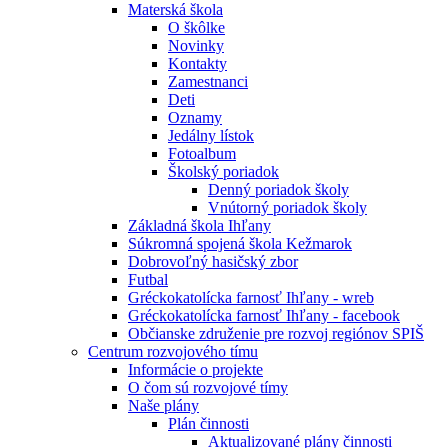
Materská škola
O škôlke
Novinky
Kontakty
Zamestnanci
Deti
Oznamy
Jedálny lístok
Fotoalbum
Školský poriadok
Denný poriadok školy
Vnútorný poriadok školy
Základná škola Ihľany
Súkromná spojená škola Kežmarok
Dobrovoľný hasičský zbor
Futbal
Gréckokatolícka farnosť Ihľany - wreb
Gréckokatolícka farnosť Ihľany - facebook
Občianske združenie pre rozvoj regiónov SPIŠ
Centrum rozvojového tímu
Informácie o projekte
O čom sú rozvojové tímy
Naše plány
Plán činnosti
Aktualizované plány činnosti