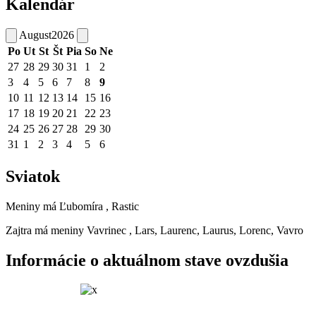
Kalendár
August
2026
Po
Ut
St
Št
Pia
So
Ne
27
28
29
30
31
1
2
3
4
5
6
7
8
9
10
11
12
13
14
15
16
17
18
19
20
21
22
23
24
25
26
27
28
29
30
31
1
2
3
4
5
6
Sviatok
Meniny má
Ľubomíra
, Rastic
Zajtra má meniny
Vavrinec
, Lars, Laurenc, Laurus, Lorenc, Vavro
Informácie o aktuálnom stave ovzdušia