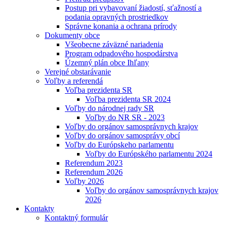
Postup pri vybavovaní žiadostí, sťažností a
podania opravných prostriedkov
Správne konania a ochrana prírody
Dokumenty obce
Všeobecne záväzné nariadenia
Program odpadového hospodárstva
Územný plán obce Ihľany
Verejné obstarávanie
Voľby a referendá
Voľba prezidenta SR
Voľba prezidenta SR 2024
Voľby do národnej rady SR
Voľby do NR SR - 2023
Voľby do orgánov samosprávnych krajov
Voľby do orgánov samosprávy obcí
Voľby do Európskeho parlamentu
Voľby do Európského parlamentu 2024
Referendum 2023
Referendum 2026
Voľby 2026
Voľby do orgánov samosprávnych krajov
2026
Kontakty
Kontaktný formulár