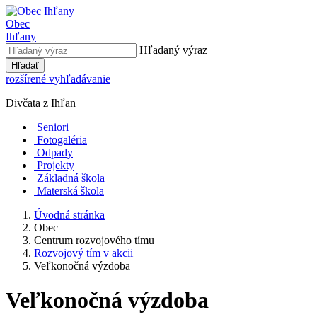
Obec
Ihľany
Hľadaný výraz
Hľadať
rozšírené vyhľadávanie
Divčata z Ihľan
Seniori
Fotogaléria
Odpady
Projekty
Základná škola
Materská škola
Úvodná stránka
Obec
Centrum rozvojového tímu
Rozvojový tím v akcii
Veľkonočná výzdoba
Veľkonočná výzdoba