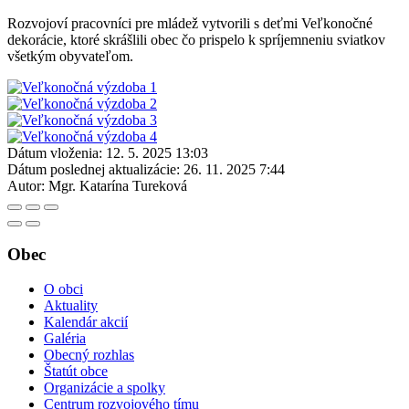
Rozvojoví pracovníci pre mládež vytvorili s deťmi Veľkonočné
dekorácie, ktoré skrášlili obec čo prispelo k spríjemneniu sviatkov
všetkým obyvateľom.
Dátum vloženia:
12. 5. 2025 13:03
Dátum poslednej aktualizácie:
26. 11. 2025 7:44
Autor:
Mgr. Katarína Tureková
Obec
O obci
Aktuality
Kalendár akcií
Galéria
Obecný rozhlas
Štatút obce
Organizácie a spolky
Centrum rozvojového tímu