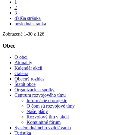
1
2
3
ďalšia stránka
posledná stránka
Zobrazené
1
-
30
z 126
Obec
O obci
Aktuality
Kalendár akcií
Galéria
Obecný rozhlas
Štatút obce
Organizácie a spolky
Centrum rozvojového tímu
Informácie o projekte
O čom sú rozvojové tímy
Naše plány
Rozvojový tím v akcii
Komunitné fórum
Systém duálneho vzdelávania
Turistika