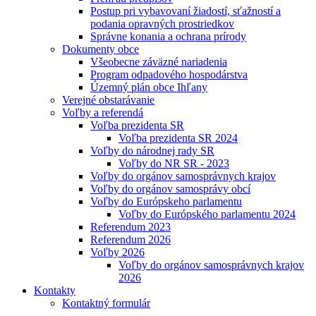
Postup pri vybavovaní žiadostí, sťažností a
podania opravných prostriedkov
Správne konania a ochrana prírody
Dokumenty obce
Všeobecne záväzné nariadenia
Program odpadového hospodárstva
Územný plán obce Ihľany
Verejné obstarávanie
Voľby a referendá
Voľba prezidenta SR
Voľba prezidenta SR 2024
Voľby do národnej rady SR
Voľby do NR SR - 2023
Voľby do orgánov samosprávnych krajov
Voľby do orgánov samosprávy obcí
Voľby do Európskeho parlamentu
Voľby do Európského parlamentu 2024
Referendum 2023
Referendum 2026
Voľby 2026
Voľby do orgánov samosprávnych krajov
2026
Kontakty
Kontaktný formulár