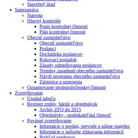
Stavebný úrad
Samospráva
Starosta
Hlavný kontrolór
Popis kontrolnej činnosti
Plán kontrolnej činnosti
Obecné zastupiteľstvo
Obecné zastupiteľstvo
Poslanci
Dochádzka poslancov
Rokovací poriadok
Zásady odmeňovania poslancov
Termíny zasadnutí obecného zastupiteľstva
Návrh programu obecného zastupiteľstva
Zápisnice a uznesenia
Oznamovanie protispoločenskej činnosti
Zverejňovanie
Úradná tabuľa
Register zmlúv, faktúr a objednávok
Archív ZFO do 2015
Objednávky - podnikateľská činnosť
Povinné zverejňovanie
Informácie o predaji, prevode a nájme majetku
Informácie o spôsobe získavania informácií
Prehľad predpisov