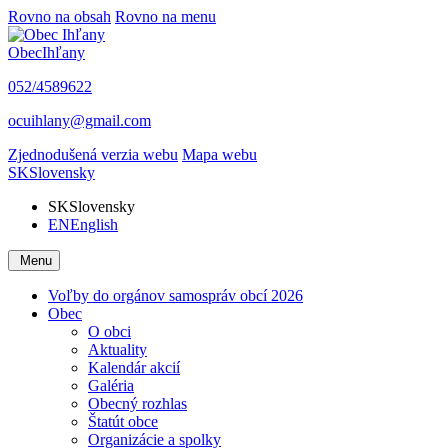
Rovno na obsah
Rovno na menu
Obec
Ihľany
052/4589622
ocuihlany@gmail.com
Zjednodušená verzia webu
Mapa webu
SK
Slovensky
SK
Slovensky
EN
English
Menu
Voľby do orgánov samospráv obcí 2026
Obec
O obci
Aktuality
Kalendár akcií
Galéria
Obecný rozhlas
Štatút obce
Organizácie a spolky