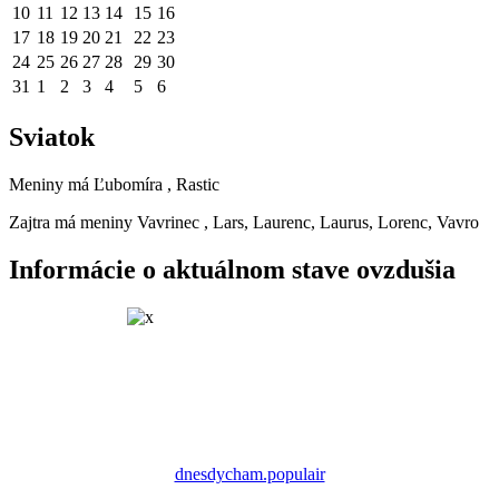
10
11
12
13
14
15
16
17
18
19
20
21
22
23
24
25
26
27
28
29
30
31
1
2
3
4
5
6
Sviatok
Meniny má
Ľubomíra
, Rastic
Zajtra má meniny
Vavrinec
, Lars, Laurenc, Laurus, Lorenc, Vavro
Informácie o aktuálnom stave ovzdušia
dnesdycham.populair