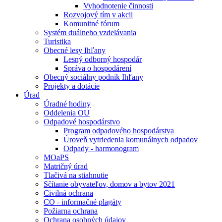
Vyhodnotenie činnosti
Rozvojový tím v akcii
Komunitné fórum
Systém duálneho vzdelávania
Turistika
Obecné lesy Ihľany
Lesný odborný hospodár
Správa o hospodárení
Obecný sociálny podnik Ihľany
Projekty a dotácie
Úrad
Úradné hodiny
Oddelenia OU
Odpadové hospodárstvo
Program odpadového hospodárstva
Úroveň vytriedenia komunálnych odpadov
Odpady - harmonogram
MOaPS
Matričný úrad
Tlačivá na stiahnutie
Sčítanie obyvateľov, domov a bytov 2021
Civilná ochrana
CO - informačné plagáty
Požiarna ochrana
Ochrana osobných údajov