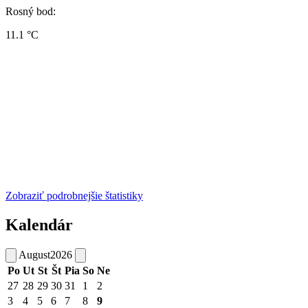
Rosný bod:
11.1 °C
Zobraziť podrobnejšie štatistiky
Kalendár
August
2026
Po
Ut
St
Št
Pia
So
Ne
27
28
29
30
31
1
2
3
4
5
6
7
8
9