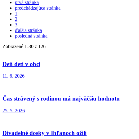
prvá stránka
predchádzajúca stránka
1
2
3
ďalšia stránka
posledná stránka
Zobrazené
1
-
30
z 126
Deň detí v obci
11. 6. 2026
Čas strávený s rodinou má najväčšiu hodnotu
25. 5. 2026
Divadelné dosky v Ihľanoch ožili