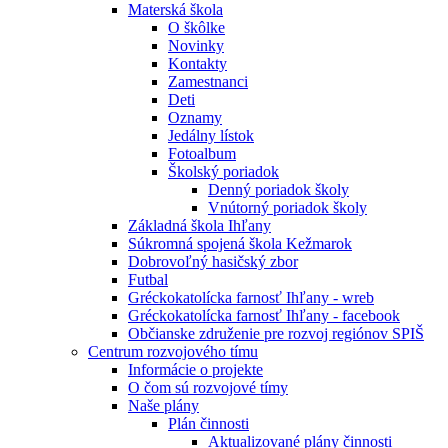
Materská škola
O škôlke
Novinky
Kontakty
Zamestnanci
Deti
Oznamy
Jedálny lístok
Fotoalbum
Školský poriadok
Denný poriadok školy
Vnútorný poriadok školy
Základná škola Ihľany
Súkromná spojená škola Kežmarok
Dobrovoľný hasičský zbor
Futbal
Gréckokatolícka farnosť Ihľany - wreb
Gréckokatolícka farnosť Ihľany - facebook
Občianske združenie pre rozvoj regiónov SPIŠ
Centrum rozvojového tímu
Informácie o projekte
O čom sú rozvojové tímy
Naše plány
Plán činnosti
Aktualizované plány činnosti