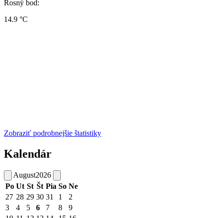
Rosný bod:
14.9 °C
Zobraziť podrobnejšie štatistiky
Kalendár
August
2026
Po
Ut
St
Št
Pia
So
Ne
27
28
29
30
31
1
2
3
4
5
6
7
8
9