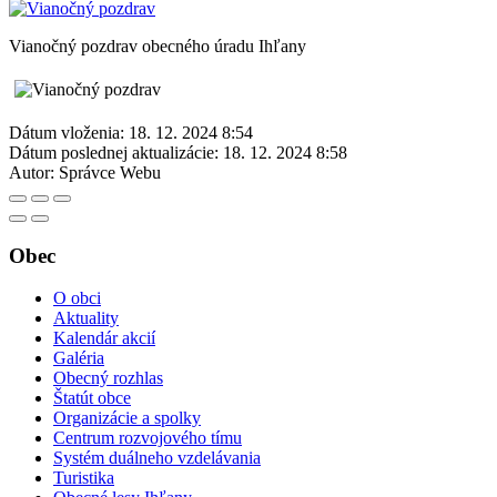
Vianočný pozdrav obecného úradu Ihľany
Dátum vloženia:
18. 12. 2024 8:54
Dátum poslednej aktualizácie:
18. 12. 2024 8:58
Autor:
Správce Webu
Obec
O obci
Aktuality
Kalendár akcií
Galéria
Obecný rozhlas
Štatút obce
Organizácie a spolky
Centrum rozvojového tímu
Systém duálneho vzdelávania
Turistika