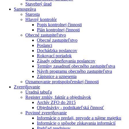
Stavebný úrad
Samospráva
Starosta
Hlavný kontrolór
Popis kontrolnej činnosti
Plán kontrolnej činnosti
Obecné zastupiteľstvo
Obecné zastupiteľstvo
Poslanci
Dochádzka poslancov
Rokovací poriadok
Zásady odmeňovania poslancov
Termíny zasadnutí obecného zastupiteľstva
Návrh programu obecného zastupiteľstva
Zápisnice a uznesenia
Oznamovanie protispoločenskej činnosti
Zverejňovanie
Úradná tabuľa
Register zmlúv, faktúr a objednávok
Archív ZFO do 2015
Objednávky - podnikateľská činnosť
Povinné zverejňovanie
Informácie o predaji, prevode a nájme majetku
Informácie o spôsobe získavania informácií
Prehľad predpisov