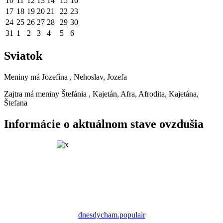
10
11
12
13
14
15
16
17
18
19
20
21
22
23
24
25
26
27
28
29
30
31
1
2
3
4
5
6
Sviatok
Meniny má
Jozefína
, Nehoslav, Jozefa
Zajtra má meniny
Štefánia
, Kajetán, Afra, Afrodita, Kajetána,
Štefana
Informácie o aktuálnom stave ovzdušia
dnesdycham.populair