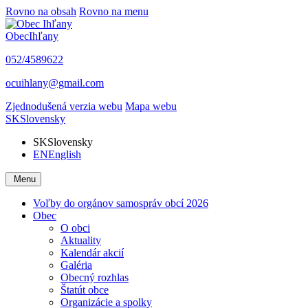
Rovno na obsah
Rovno na menu
Obec
Ihľany
052/4589622
ocuihlany@gmail.com
Zjednodušená verzia webu
Mapa webu
SK
Slovensky
SK
Slovensky
EN
English
Menu
Voľby do orgánov samospráv obcí 2026
Obec
O obci
Aktuality
Kalendár akcií
Galéria
Obecný rozhlas
Štatút obce
Organizácie a spolky