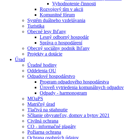
Vyhodnotenie činnosti
Rozvojový tím v akcii
Komunitné fórum
Systém duálneho vzdelávania
Turistika
Obecné lesy Ihľany
Lesný odborný hospodár
Správa o hospodárení
Obecný sociálny podnik Ihľany
Projekty a dotácie
Úrad
Úradné hodiny
Oddelenia OU
Odpadové hospodárstvo
Program odpadového hospodárstva
Úroveň vytriedenia komunálnych odpadov
Odpady - harmonogram
MOaPS
Matričný úrad
Tlačivá na stiahnutie
Sčítanie obyvateľov, domov a bytov 2021
Civilná ochrana
CO - informačné plagáty
Požiarna ochrana
Ochrana osobných údajov