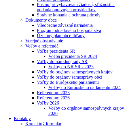
Postup pri vybavovaní žiadostí, sťažností a
podania opravných prostriedkov
Správne konania a ochrana prírody
Dokumenty obce
Všeobecne záväzné nariadenia
Program odpadového hospodárstva
Územný plán obce Ihľany
Verejné obstarávanie
Voľby a referendá
Voľba prezidenta SR
Voľba prezidenta SR 2024
Voľby do národnej rady SR
Voľby do NR SR - 2023
Voľby do orgánov samosprávnych krajov
Voľby do orgánov samosprávy obcí
Voľby do Európskeho parlamentu
Voľby do Európského parlamentu 2024
Referendum 2023
Referendum 2026
Voľby 2026
Voľby do orgánov samosprávnych krajov
2026
Kontakty
Kontaktný formulár