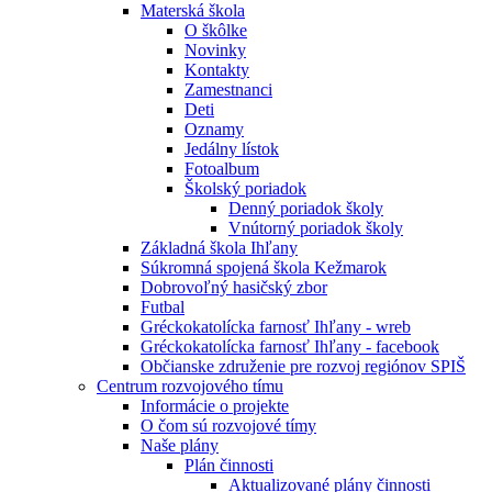
Materská škola
O škôlke
Novinky
Kontakty
Zamestnanci
Deti
Oznamy
Jedálny lístok
Fotoalbum
Školský poriadok
Denný poriadok školy
Vnútorný poriadok školy
Základná škola Ihľany
Súkromná spojená škola Kežmarok
Dobrovoľný hasičský zbor
Futbal
Gréckokatolícka farnosť Ihľany - wreb
Gréckokatolícka farnosť Ihľany - facebook
Občianske združenie pre rozvoj regiónov SPIŠ
Centrum rozvojového tímu
Informácie o projekte
O čom sú rozvojové tímy
Naše plány
Plán činnosti
Aktualizované plány činnosti