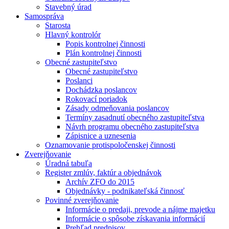
Stavebný úrad
Samospráva
Starosta
Hlavný kontrolór
Popis kontrolnej činnosti
Plán kontrolnej činnosti
Obecné zastupiteľstvo
Obecné zastupiteľstvo
Poslanci
Dochádzka poslancov
Rokovací poriadok
Zásady odmeňovania poslancov
Termíny zasadnutí obecného zastupiteľstva
Návrh programu obecného zastupiteľstva
Zápisnice a uznesenia
Oznamovanie protispoločenskej činnosti
Zverejňovanie
Úradná tabuľa
Register zmlúv, faktúr a objednávok
Archív ZFO do 2015
Objednávky - podnikateľská činnosť
Povinné zverejňovanie
Informácie o predaji, prevode a nájme majetku
Informácie o spôsobe získavania informácií
Prehľad predpisov