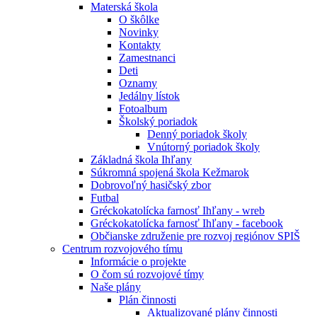
Materská škola
O škôlke
Novinky
Kontakty
Zamestnanci
Deti
Oznamy
Jedálny lístok
Fotoalbum
Školský poriadok
Denný poriadok školy
Vnútorný poriadok školy
Základná škola Ihľany
Súkromná spojená škola Kežmarok
Dobrovoľný hasičský zbor
Futbal
Gréckokatolícka farnosť Ihľany - wreb
Gréckokatolícka farnosť Ihľany - facebook
Občianske združenie pre rozvoj regiónov SPIŠ
Centrum rozvojového tímu
Informácie o projekte
O čom sú rozvojové tímy
Naše plány
Plán činnosti
Aktualizované plány činnosti