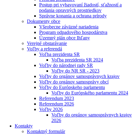
Postup pri vybavovaní žiadostí, sťažností a
podania opravných prostriedkov
Správne konania a ochrana prírody
Dokumenty obce
Všeobecne záväzné nariadenia
Program odpadového hospodárstva
Územný plán obce Ihľany
Verejné obstarávanie
Voľby a referendá
Voľba prezidenta SR
Voľba prezidenta SR 2024
Voľby do národnej rady SR
Voľby do NR SR - 2023
Voľby do orgánov samosprávnych krajov
Voľby do orgánov samosprávy obcí
Voľby do Európskeho parlamentu
Voľby do Európského parlamentu 2024
Referendum 2023
Referendum 2026
Voľby 2026
Voľby do orgánov samosprávnych krajov
2026
Kontakty
Kontaktný formulár