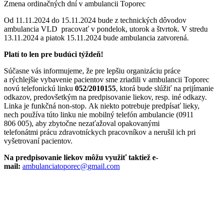
Zmena ordinačných dní v ambulancii Toporec
Od 11.11.2024 do 15.11.2024 bude z technických dôvodov
ambulancia VLD pracovať v pondelok, utorok a štvrtok. V stredu
13.11.2024 a piatok 15.11.2024 bude ambulancia zatvorená.
Platí to len pre budúci týždeň!
Súčasne vás informujeme, že pre lepšiu organizáciu práce
a rýchlejšie vybavenie pacientov sme zriadili v ambulancii Toporec
novú telefonickú linku
052/2010155
, ktorá bude slúžiť na prijímanie
odkazov, predovšetkým na predpisovanie liekov, resp. iné odkazy.
Linka je funkčná non-stop. Ak niekto potrebuje predpísať lieky,
nech používa túto linku nie mobilný telefón ambulancie (0911
806 005), aby zbytočne nezaťažoval opakovanými
telefonátmi prácu zdravotníckych pracovníkov a nerušil ich pri
vyšetrovaní pacientov.
Na predpisovanie liekov môžu využiť taktiež e-
mail:
ambulanciatoporec@
gmail.com