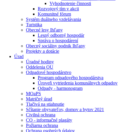
Vyhodnotenie činnosti
Rozvojový tím v akcii
Komunitné fórum
Systém duálneho vzdelávania
Turistika
Obecné lesy Ihľany
Lesný odborný hospodár
Správa o hospodárení
Obecný sociálny podnik Ihľany
Projekty a dotácie
Úrad
Úradné hodiny
Oddelenia OU
Odpadové hospodárstvo
Program odpadového hospodárstva
Úroveň vytriedenia komunálnych odpadov
Odpady - harmonogram
MOaPS
Matričný úrad
Tlačivá na stiahnutie
Sčítanie obyvateľov, domov a bytov 2021
Civilná ochrana
CO - informačné plagáty
Požiarna ochrana
Ochrana osobných údajov