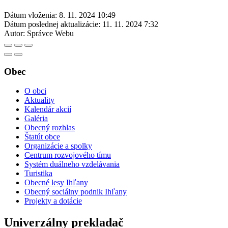
Dátum vloženia:
8. 11. 2024 10:49
Dátum poslednej aktualizácie:
11. 11. 2024 7:32
Autor:
Správce Webu
Obec
O obci
Aktuality
Kalendár akcií
Galéria
Obecný rozhlas
Štatút obce
Organizácie a spolky
Centrum rozvojového tímu
Systém duálneho vzdelávania
Turistika
Obecné lesy Ihľany
Obecný sociálny podnik Ihľany
Projekty a dotácie
Univerzálny prekladač