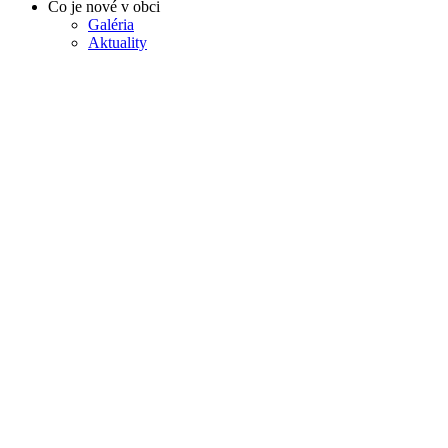
Čo je nové v obci
Galéria
Aktuality