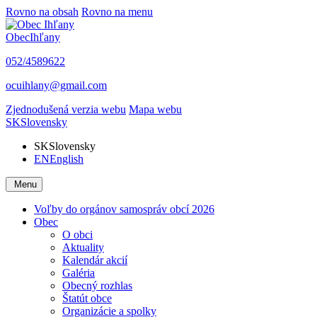
Rovno na obsah
Rovno na menu
Obec
Ihľany
052/4589622
ocuihlany@gmail.com
Zjednodušená verzia webu
Mapa webu
SK
Slovensky
SK
Slovensky
EN
English
Menu
Voľby do orgánov samospráv obcí 2026
Obec
O obci
Aktuality
Kalendár akcií
Galéria
Obecný rozhlas
Štatút obce
Organizácie a spolky